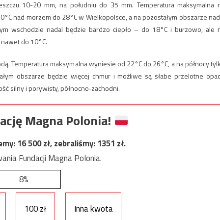
deszczu 10-20 mm, na południu do 35 mm. Temperatura maksymalna 
20°C nad morzem do 28°C w Wielkopolsce, a na pozostałym obszarze nad
m wschodzie nadal będzie bardzo ciepło – do 18°C i burzowo, ale 
 nawet do 10°C.
ogodą. Temperatura maksymalna wyniesie od 22°C do 26°C, a na północy tyl
ałym obszarze będzie więcej chmur i możliwe są słabe przelotne opa
ć silny i porywisty, północno-zachodni.
ację Magna Polonia!
jemy:
16 500
zł, zebraliśmy:
1351
zł.
ania Fundacji Magna Polonia.
8%
100 zł
Inna kwota