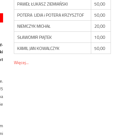
PAWEŁ ŁUKASZ ZIEMIAŃSKI
50,00
POTERA LIDIA i POTERA KRZYSZTOF
50,00
NIEMCZYK MICHAŁ
20,00
SŁAWOMIR PIĄTEK
10,00
y.
KAMIL JAN KOWALCZYK
50,00
ki
nt
Więcej...
e.
35
na
ie
ym
mi