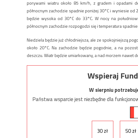
porywami wiatru około 85 km/h, z gradem i opadami 
północnym zachodzie spadnie poniżej 30°C i wyniesie od 
będzie wysoka od 30°C do 33°C. W nocy na południowy
północnym zachodzie rozpogodzi się i temperatura spadnie
Niedziela będzie już chłodniejsza, ale ze spokojniejszą p
około 20°C. Na zachodzie będzie pogodnie, a na pozost
deszczu. Wiatr będzie umiarkowany, a nad morzem nawet doś
Wspieraj Fund
W sierpniu potrzebu
Państwa wsparcie jest niezbędne dla funkcjonow
30 zł
50 zł