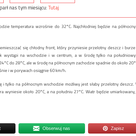
parł nas tym miesiącu:
Tutaj
odzie temperatura wzrośnie do 32°C. Najchłodniej będzie na północn
mieszczać się chłodny front, który przyniesie przelotny deszcz i burze
 wystąpi na wschodzie i w centrum, a w środę tylko na południow
24°C do 28°C, ale w środę na północnym zachodzie spadnie do około 20°
nie i w porywach osiągnie 60 km/h.
i tylko na północnym wschodzie możliwy jest słaby przelotny deszcz.
ra wyniesie około 20°C, a na południu 27°C. Wiatr będzie umiarkowany,
t
Obserwuj nas
Zapisz