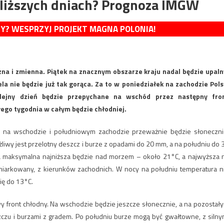
bliższych dniach? Prognoza IMGW
MY? WESPRZYJ PROJEKT MAGNA POLONIA!
na i zmienna. Piątek na znacznym obszarze kraju nadal będzie upaln
la nie będzie już tak gorąca. Za to w poniedziałek na zachodzie Pols
lejny dzień będzie przepychane na wschód przez następny fro
ego tygodnia w całym będzie chłodniej.
o na wschodzie i południowym zachodzie przeważnie będzie słoneczni
żliwy jest przelotny deszcz i burze z opadami do 20 mm, a na południu do 
a maksymalna najniższa będzie nad morzem – około 21°C, a najwyższa 
miarkowany, z kierunków zachodnich. W nocy na południu temperatura n
ię do 13°C.
y front chłodny. Na wschodzie będzie jeszcze słonecznie, a na pozostał
czu i burzami z gradem. Po południu burze mogą być gwałtowne, z silny