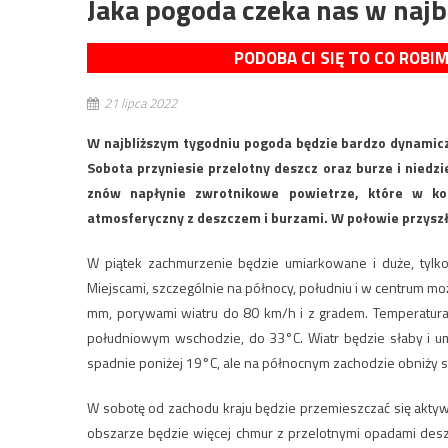
Jaka pogoda czeka nas w naj
PODOBA CI SIĘ TO CO ROBI
21 lipca 2022
W najbliższym tygodniu pogoda będzie bardzo dynamicz
Sobota przyniesie przelotny deszcz oraz burze i niedzie
znów napłynie zwrotnikowe powietrze, które w ko
atmosferyczny z deszczem i burzami. W połowie przyszł
W piątek zachmurzenie będzie umiarkowane i duże, tylk
Miejscami, szczególnie na północy, południu i w centrum mo
mm, porywami wiatru do 80 km/h i z gradem. Temperatur
południowym wschodzie, do 33°C. Wiatr będzie słaby i u
spadnie poniżej 19°C, ale na północnym zachodzie obniży s
W sobotę od zachodu kraju będzie przemieszczać się aktyw
obszarze będzie więcej chmur z przelotnymi opadami desz