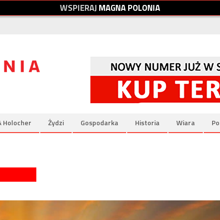
W
S
P
I
E
R
A
J
M
A
G
N
A
P
O
L
O
N
I
A
& Holocher
Żydzi
Gospodarka
Historia
Wiara
Po