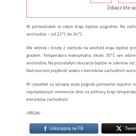
Zobacz kto w
W poniedziałek w całym kraju będzie pogodnie. Na zach
wschodzie – od 22°C do 24°C.
We wtorek i środę z zachodu na wschód kraju będzie prze
gradem. Temperatura maksymalna około 30°C we wtorek
wschodzie. Na pozostałym obszarze będzie w zakresie od 
Nad morzem prędkość wiatru z kierunków zachodnich wzroś
W czwartek za sprawą wyżu pogoda ponownie uspokoi się 
najcieplejszym momencie dnia na północy kraju temperatu
kierunków zachodnich.
/IMGW/
Udostępnij na FB
Twee