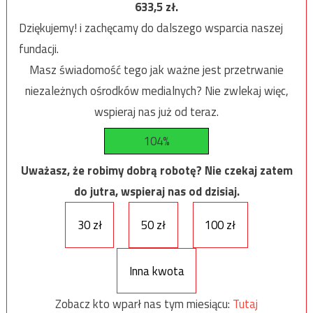
633,5
zł.
Dziękujemy! i zachęcamy do dalszego wsparcia naszej
fundacji.
Masz świadomość tego jak ważne jest przetrwanie
niezależnych ośrodków medialnych? Nie zwlekaj więc,
wspieraj nas już od teraz.
104%
Uważasz, że robimy dobrą robotę? Nie czekaj zatem
do jutra, wspieraj nas od dzisiaj.
30 zł
50 zł
100 zł
Inna kwota
Zobacz kto wparł nas tym miesiącu:
Tutaj