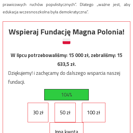
prawicowych ruchów populistycznych”. Dlatego „ważne jest, aby
edukacja wczesnoszkolna była demokratyczna”.
Wspieraj Fundację Magna Polonia!
W lipcu potrzebowaliśmy:
15 000
zł, zebraliśmy:
15
633,5
zł.
Dziękujemy! i zachęcamy do dalszego wsparcia naszej
fundacji.
104%
30 zł
50 zł
100 zł
Inna kwota