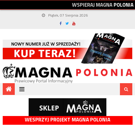
W
S
P
I
E
R
A
J
M
A
G
N
A
P
O
L
O
N
I
A
Piątek, 07 Sierpnia 2026
WESPRZYJ PROJEKT MAGNA POLONIA