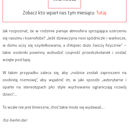
Zobacz kto wparł nas tym miesiącu:
Tutaj
Jak rozpoznać, że w rodzinie panuje atmosfera sprzyjająca szerzeniu
się rasizmu i ksenofobii? „Jeśli dziewczyna nosi spódniczki i warkocze,
w domu uczy się szydełkowania, a chłopiec dużo ćwiczy fizycznie” –
takie osobniki powinny wzbudzić czujność przedszkolanek i zostać
wzięte pod lupę.
W takim przypadku zaleca się, aby „rodzice zostali zaproszeni na
osobistą rozmowę”, aby wyjaśnić im, w jaki sposób „autorytarne i
oparte na stereotypach płci style wychowania ograniczają rozwój
dzieci”…
To wcale nie jest śmieszne, choć takie może się wydawać…
/bz-berlin.de/