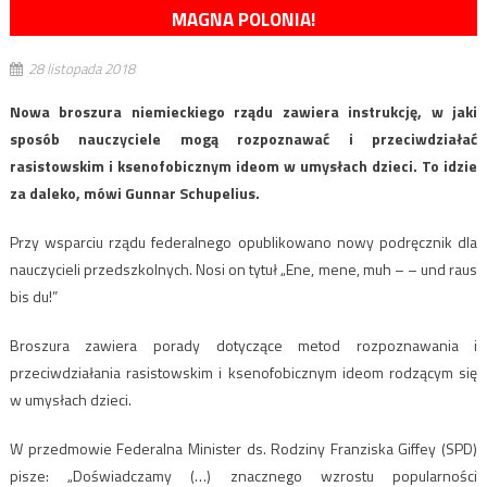
MAGNA POLONIA!
28 listopada 2018
Nowa broszura niemieckiego rządu zawiera instrukcję, w jaki
sposób nauczyciele mogą rozpoznawać i przeciwdziałać
rasistowskim i ksenofobicznym ideom w umysłach dzieci. To idzie
za daleko, mówi Gunnar Schupelius.
Przy wsparciu rządu federalnego opublikowano nowy podręcznik dla
nauczycieli przedszkolnych. Nosi on tytuł „Ene, mene, muh – – und raus
bis du!”
Broszura zawiera porady dotyczące metod rozpoznawania i
przeciwdziałania rasistowskim i ksenofobicznym ideom rodzącym się
w umysłach dzieci.
W przedmowie Federalna Minister ds. Rodziny Franziska Giffey (SPD)
pisze: „Doświadczamy (…) znacznego wzrostu popularności