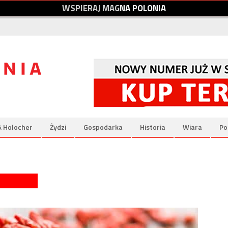
W
S
P
I
E
R
A
J
M
A
G
N
A
P
O
L
O
N
I
A
& Holocher
Żydzi
Gospodarka
Historia
Wiara
Po