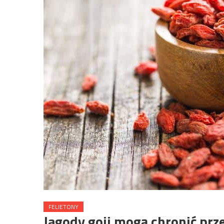
FELIETONY
Jagody goji mogą chronić prz