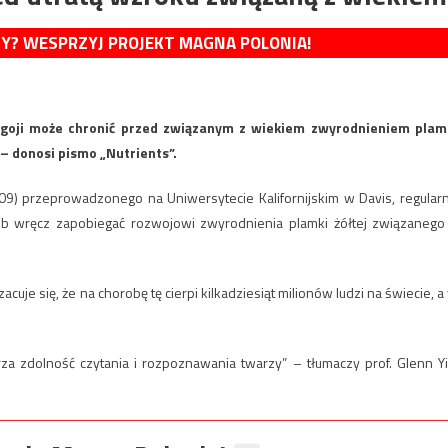
MY? WESPRZYJ PROJEKT MAGNA POLONIA!
 goji może chronić przed związanym z wiekiem zwyrodnieniem plam
 – donosi pismo „Nutrients”.
409) przeprowadzonego na Uniwersytecie Kalifornijskim w Davis, regular
lub wręcz zapobiegać rozwojowi zwyrodnienia plamki żółtej związanego
uje się, że na chorobę tę cierpi kilkadziesiąt milionów ludzi na świecie, a
a zdolność czytania i rozpoznawania twarzy” – tłumaczy prof. Glenn Yi