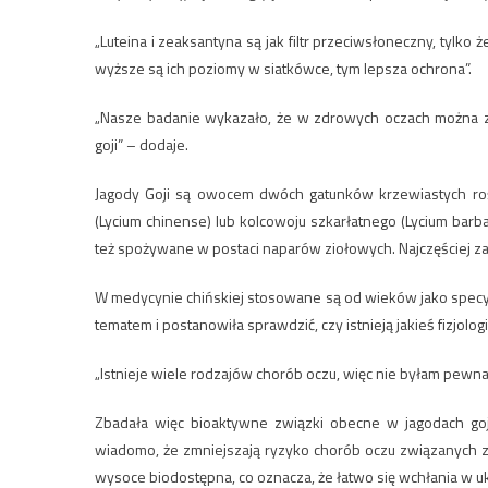
„Luteina i zeaksantyna są jak filtr przeciwsłoneczny, tylko 
wyższe są ich poziomy w siatkówce, tym lepsza ochrona”.
„Nasze badanie wykazało, że w zdrowych oczach można zwi
goji” – dodaje.
Jagody Goji są owocem dwóch gatunków krzewiastych roś
(Lycium chinense) lub kolcowoju szkarłatnego (Lycium bar
też spożywane w postaci naparów ziołowych. Najczęściej za
W medycynie chińskiej stosowane są od wieków jako specyfik 
tematem i postanowiła sprawdzić, czy istnieją jakieś fizjol
„Istnieje wiele rodzajów chorób oczu, więc nie byłam pewna,
Zbadała więc bioaktywne związki obecne w jagodach goji 
wiadomo, że zmniejszają ryzyko chorób oczu związanych z 
wysoce biodostępna, co oznacza, że łatwo się wchłania w u