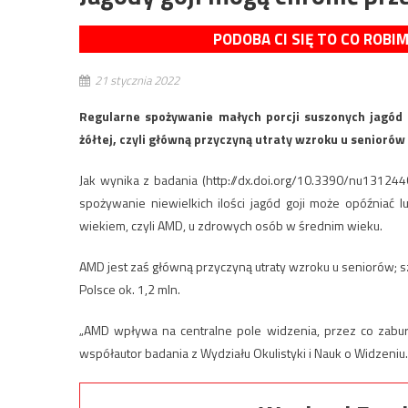
PODOBA CI SIĘ TO CO ROBI
21 stycznia 2022
Regularne spożywanie małych porcji suszonych jagód
żółtej, czyli główną przyczyną utraty wzroku u seniorów
Jak wynika z badania (http://dx.doi.org/10.3390/nu13124
spożywanie niewielkich ilości jagód goji może opóźniać 
wiekiem, czyli AMD, u zdrowych osób w średnim wieku.
AMD jest zaś główną przyczyną utraty wzroku u seniorów; szac
Polsce ok. 1,2 mln.
„AMD wpływa na centralne pole widzenia, przez co zaburz
współautor badania z Wydziału Okulistyki i Nauk o Widzeniu.