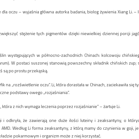
że dla oczu – wyjaśnia główna autorka badania, biolog żywienia Xiang Li. – 
ększyć stężenie tych pigmentów dzięki niewielkiej dziennej porcji jag
lin występujących w północno-zachodnich Chinach: kolcowoju chińskie
barum). W postaci suszonej stanowią powszechny składnik chińskich zup; 
ś są po prostu przekąską.
na „rozświetlenie oczu”. Li, która dorastała w Chinach, zaciekawiła się t
ogiczne podstawy owego „rozjaśniania”.
 która z nich wymaga leczenia poprzez rozjaśnianie” – żartuje Li.
i odkryła, że zawierają one duże ilości luteiny i zeaksantyny, o który
AMD. Według Li forma zeaksantyny, z którą mamy do czynienia w goji, je
kładzie pokarmowym i organizm może z niej korzystać.