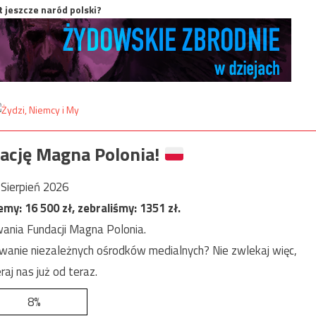
t jeszcze naród polski?
ację Magna Polonia!
Sierpień 2026
jemy:
16 500
zł, zebraliśmy:
1351
zł.
ania Fundacji Magna Polonia.
anie niezależnych ośrodków medialnych? Nie zwlekaj więc,
raj nas już od teraz.
8%