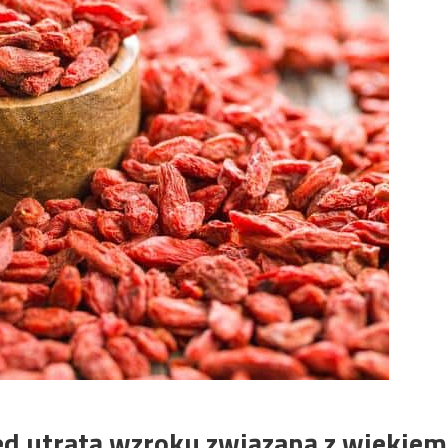
ed utratą wzroku związaną z wiekiem