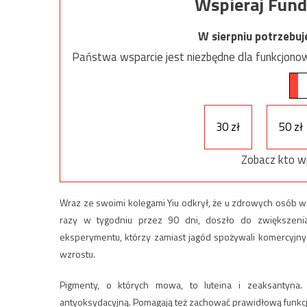
Wspieraj Fund
W sierpniu potrzebu
Państwa wsparcie jest niezbędne dla funkcjonow
30 zł
50 zł
Zobacz kto w
Wraz ze swoimi kolegami Yiu odkrył, że u zdrowych osób w 
razy w tygodniu przez 90 dni, doszło do zwiększenia
eksperymentu, którzy zamiast jagód spożywali komercyjny 
wzrostu.
Pigmenty, o których mowa, to luteina i zeaksantyna. 
antyoksydacyjną. Pomagają też zachować prawidłową funkcj