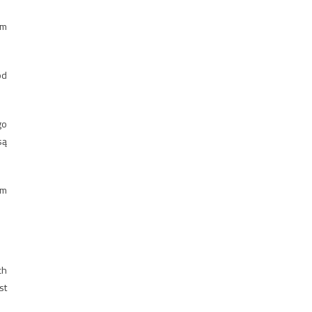
Im
ód
go
są
ym
ch
st