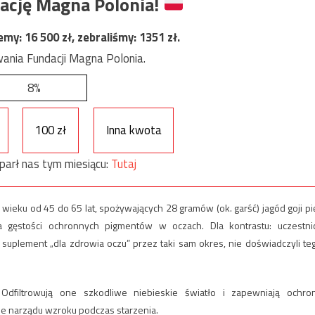
ację Magna Polonia!
jemy:
16 500
zł, zebraliśmy:
1351
zł.
ania Fundacji Magna Polonia.
8%
100 zł
Inna kwota
parł nas tym miesiącu:
Tutaj
wieku od 45 do 65 lat, spożywających 28 gramów (ok. garść) jagód goji pi
 gęstości ochronnych pigmentów w oczach. Dla kontrastu: uczestni
suplement „dla zdrowia oczu” przez taki sam okres, nie doświadczyli te
Odfiltrowują one szkodliwe niebieskie światło i zapewniają ochro
e narządu wzroku podczas starzenia.