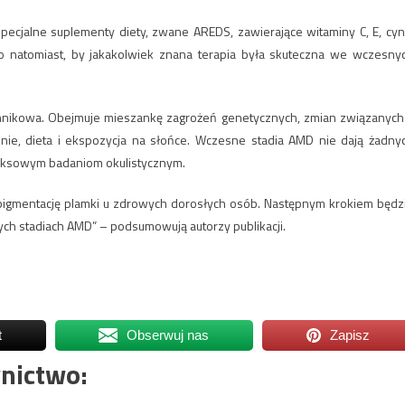
pecjalne suplementy diety, zwane AREDS, zawierające witaminy C, E, cyn
no natomiast, by jakakolwiek znana terapia była skuteczna we wczesny
ynnikowa. Obejmuje mieszankę zagrożeń genetycznych, zmian związanych
nie, dieta i ekspozycja na słońce. Wczesne stadia AMD nie dają żadny
leksowym badaniom okulistycznym.
 pigmentację plamki u zdrowych dorosłych osób. Następnym krokiem będz
h stadiach AMD” – podsumowują autorzy publikacji.
t
Obserwuj nas
Zapisz
nictwo: