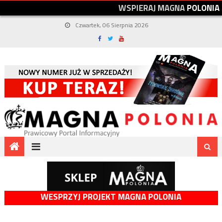
W
S
P
I
E
R
A
J
M
A
G
N
A
P
O
L
O
N
I
A
Czwartek, 06 Sierpnia 2026
WESPRZYJ PROJEKT MAGNA POLONIA