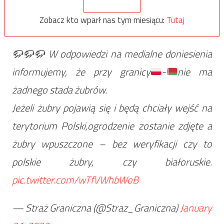
Zobacz kto wparł nas tym miesiącu:
Tutaj
🦬
🦬
🦬
W odpowiedzi na medialne doniesienia
informujemy, że przy granicy
-
nie ma
żadnego stada żubrów.
Jeżeli żubry pojawią się i będą chciały wejść na
terytorium Polski,ogrodzenie zostanie zdjęte a
żubry wpuszczone – bez weryfikacji czy to
polskie żubry, czy białoruskie.
pic.twitter.com/wTfVWhbWoB
— Straż Graniczna (@Straz_Graniczna)
January