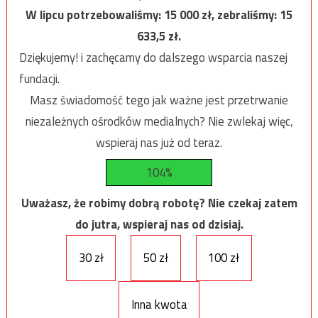
W lipcu potrzebowaliśmy:
15 000
zł, zebraliśmy:
15
633,5
zł.
Dziękujemy! i zachęcamy do dalszego wsparcia naszej
fundacji.
Masz świadomość tego jak ważne jest przetrwanie
niezależnych ośrodków medialnych? Nie zwlekaj więc,
wspieraj nas już od teraz.
104%
Uważasz, że robimy dobrą robotę? Nie czekaj zatem
do jutra, wspieraj nas od dzisiaj.
30 zł
50 zł
100 zł
Inna kwota