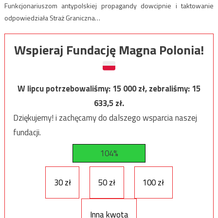
Funkcjonariuszom antypolskiej propagandy dowcipnie i taktowanie
odpowiedziała Straż Graniczna…
Wspieraj Fundację Magna Polonia!
W lipcu potrzebowaliśmy:
15 000
zł, zebraliśmy:
15
633,5
zł.
Dziękujemy! i zachęcamy do dalszego wsparcia naszej
fundacji.
104%
30 zł
50 zł
100 zł
Inna kwota