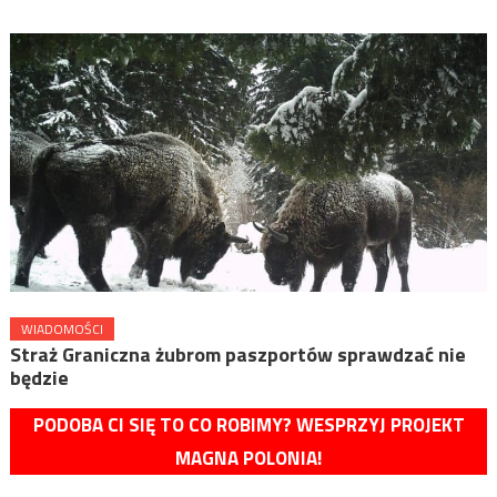
WIADOMOŚCI
Straż Graniczna żubrom paszportów sprawdzać nie
będzie
PODOBA CI SIĘ TO CO ROBIMY? WESPRZYJ PROJEKT
MAGNA POLONIA!