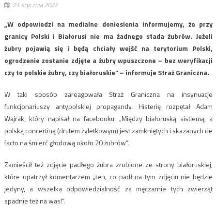
21 stycznia 2022
„W odpowiedzi na medialne doniesienia informujemy, że przy
granicy Polski i Białorusi nie ma żadnego stada żubrów. Jeżeli
żubry pojawią się i będą chciały wejść na terytorium Polski,
ogrodzenie zostanie zdjęte a żubry wpuszczone – bez weryfikacji
czy to polskie żubry, czy białoruskie” – informuje Straż Graniczna.
W taki sposób zareagowała Straż Graniczna na insynuacje
funkcjonariuszy antypolskiej propagandy. Histerię rozpętał Adam
Wajrak, który napisał na facebooku: „Między białoruską sistiemą, a
polską concertiną (drutem żyletkowym) jest zamkniętych i skazanych de
facto na śmierć głodową około 20 żubrów”.
Zamieścił też zdjęcie padłego żubra zrobione ze strony białoruskiej,
które opatrzył komentarzem „ten, co padł na tym zdjęciu nie będzie
jedyny, a wszelka odpowiedzialność za męczarnie tych zwierząt
spadnie też na was!”.