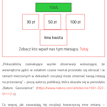
104%
30 zł
50 zł
100 zł
Inna kwota
Zobacz kto wparł nas tym miesiącu:
Tutaj
„Pokazaliśmy zaskakujące wyniki obserwacji wskazujące, że
wewnętrzne jądro w ostatnim czasie niemal przestało się obracać i w
ramach mierzonych w dekadach oscylacji może zmieniać swoją rotacją
na przeciwną” – piszą autorzy publikacji, która ukazała się w periodyku
„Nature Geoscience” (
https://www.nature.com/articles/s41561-022-
01112-z
).
Co więcej, jak zauważają, tej oscylacji towarzyszą inne zmiany –