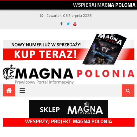
W
S
P
I
E
R
A
J
M
A
G
N
A
P
O
L
O
N
I
A
Czwartek, 06 Sierpnia 2026
WESPRZYJ PROJEKT MAGNA POLONIA