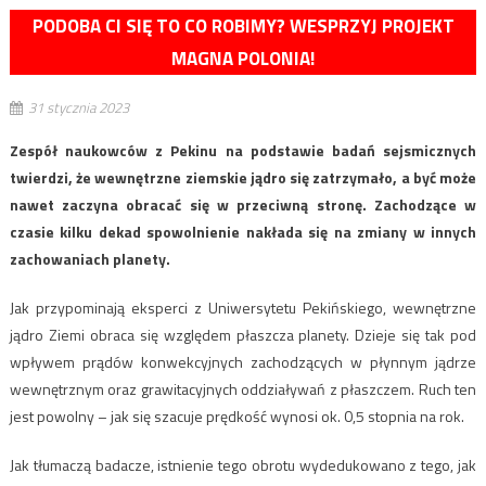
PODOBA CI SIĘ TO CO ROBIMY? WESPRZYJ PROJEKT
MAGNA POLONIA!
31 stycznia 2023
Zespół naukowców z Pekinu na podstawie badań sejsmicznych
twierdzi, że wewnętrzne ziemskie jądro się zatrzymało, a być może
nawet zaczyna obracać się w przeciwną stronę. Zachodzące w
czasie kilku dekad spowolnienie nakłada się na zmiany w innych
zachowaniach planety.
Jak przypominają eksperci z Uniwersytetu Pekińskiego, wewnętrzne
jądro Ziemi obraca się względem płaszcza planety. Dzieje się tak pod
wpływem prądów konwekcyjnych zachodzących w płynnym jądrze
wewnętrznym oraz grawitacyjnych oddziaływań z płaszczem. Ruch ten
jest powolny – jak się szacuje prędkość wynosi ok. 0,5 stopnia na rok.
Jak tłumaczą badacze, istnienie tego obrotu wydedukowano z tego, jak