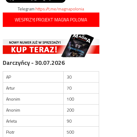
Telegram
https://t.me/magnapolonia
WESPRZYJ PROJEKT MAGNA POLONIA
Darczyńcy - 30.07.2026
AP
30
Artur
70
Anonim
100
Anonim
200
Arleta
90
Piotr
500