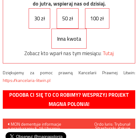
do jutra, wspieraj nas od dzisiaj.
30 zł
50 zł
100 zł
Inna kwota
Zobacz kto wparł nas tym miesiącu:
Tutaj
Dziękujemy za pomoc prawną Kancelarii Prawnej Litwin:
https://kancelaria-litwin.pl
PODOBA CI SIĘ TO CO ROBIMY? WESPRZYJ PROJEKT
MAGNA POLONIA!
Nawigacja
MON dementuje informacje
Ordo Iuris: Trybunał
Strasburski atakuje
o przekazaniu F-16 Ukrainie
małżeństwo
wpisu