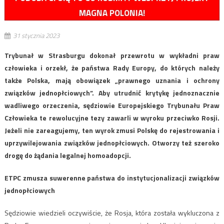
MAGNA POLONIA!
31 stycznia 2023
Trybunał w Strasburgu dokonał przewrotu w wykładni praw
człowieka i orzekł, że państwa Rady Europy, do których należy
także Polska, mają obowiązek „prawnego uznania i ochrony
związków jednopłciowych”. Aby utrudnić krytykę jednoznacznie
wadliwego orzeczenia, sędziowie Europejskiego Trybunału Praw
Człowieka te rewolucyjne tezy zawarli w wyroku przeciwko Rosji.
Jeżeli nie zareagujemy, ten wyrok zmusi Polskę do rejestrowania i
uprzywilejowania związków jednopłciowych. Otworzy też szeroko
drogę do żądania legalnej homoadopcji.
ETPC zmusza suwerenne państwa do instytucjonalizacji związków
jednopłciowych
Sędziowie wiedzieli oczywiście, że Rosja, która została wykluczona z