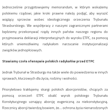
Jednocześnie przygotowujemy memorandum, w którym wskażemy
polskiemu rządowi, jakie kroki prawne należy podjąć, aby wyrazić
wiążący sprzeciw wobec ideologicznego orzeczenia Trybunału
Strasburskiego. We współpracy z naszymi zagranicznymi partnerami
będziemy przekonywać rządy innych państw naszego regionu do
przyjmowania deklaracji interpretacyjnych do wyroku ETPC, za pomocą
których uniemożliwimy radykałom narzucanie instytucjonalizacji
związków jednopłciowych.
Stawiamy czoła ofensywie polskich radykałów przed ETPC
Jednak Trybunał w Strasburgu ma także wiele do powiedzenia w innych
sprawach, kluczowych dla życia, rodziny i wolności.
Priorytetowo traktujemy skargi polskich aborcjonistów, chcących za
pomocą orzeczeń ETPC obalić wyrok polskiego Trybunału
Konstytucyjnego uznający aborcję eugeniczną za niekonstytucyjną.
Rzecznicy aborcji twierdzą bowiem, że… ochrona życia nienarodzonych