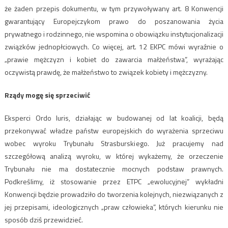
że żaden przepis dokumentu, w tym przywoływany art. 8 Konwencji
gwarantujący Europejczykom prawo do poszanowania życia
prywatnego i rodzinnego, nie wspomina o obowiązku instytucjonalizacji
związków jednopłciowych. Co więcej, art. 12 EKPC mówi wyraźnie o
„prawie mężczyzn i kobiet do zawarcia małżeństwa”, wyrażając
oczywistą prawdę, że małżeństwo to związek kobiety i mężczyzny.
Rządy mogę się sprzeciwić
Eksperci Ordo Iuris, działając w budowanej od lat koalicji, będą
przekonywać władze państw europejskich do wyrażenia sprzeciwu
wobec wyroku Trybunału Strasburskiego. Już pracujemy nad
szczegółową analizą wyroku, w której wykażemy, że orzeczenie
Trybunału nie ma dostatecznie mocnych podstaw prawnych.
Podkreślimy, iż stosowanie przez ETPC „ewolucyjnej” wykładni
Konwencji będzie prowadziło do tworzenia kolejnych, niezwiązanych z
jej przepisami, ideologicznych „praw człowieka”, których kierunku nie
sposób dziś przewidzieć.