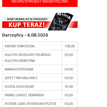
WESPRZYJ PROJEKT MAGNA POLONIA
Darczyńcy - 6.08.2026
KACPER STAROŚCIAK
100,00
KULCZYK GRZEGORZ POLIŃSKA i
50,00
KULCZYK KATARZYNA
MARIA KOSTRZEWA
50,00
JERZY T MICHAJŁOWICZ
50,00
KOZIOŁ BOGUSŁAW
35,00
PAWEŁ ŁUKASZ ZIEMIAŃSKI
50,00
POTERA LIDIA i POTERA KRZYSZTOF
50,00