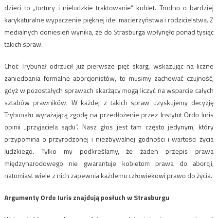
dzieci to „tortury i nieludzkie traktowanie” kobiet. Trudno o bardziej
karykaturalne wypaczenie pięknej idei macierzyństwa i rodzicielstwa. Z
medialnych doniesień wynika, że do Strasburga wpłynęło ponad tysiąc
takich spraw.
Choć Trybunał odrzucił już pierwsze pięć skarg, wskazując na liczne
zaniedbania formalne aborcjonistów, to musimy zachować czujność,
gdyż w pozostałych sprawach skarżący mogą liczyć na wsparcie całych
sztabów prawników. W każdej z takich spraw uzyskujemy decyzję
Trybunału wyrażającą zgodę na przedłożenie przez Instytut Ordo Iuris
opinii „przyjaciela sądu”. Nasz głos jest tam często jedynym, który
przypomina o przyrodzonej i niezbywalnej godności i wartości życia
ludzkiego. Tylko my podkreślamy, że żaden przepis prawa
międzynarodowego nie gwarantuje kobietom prawa do aborcji,
natomiast wiele z nich zapewnia każdemu człowiekowi prawo do życia.
Argumenty Ordo Iuris znajdują posłuch w Strasburgu