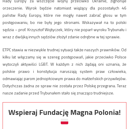
Rady Europy za wszczęcie wojny przeciwko Ukrainie, zignoruje
orzeczenie. Wyrok będzie natomiast wiążący dla pozostałych 46
państw Rady Europy, które nie mogły nawet zabrać głosu w tym
postępowaniu, bo nie były jego stronami. Wskazywał na to polski
sędzia – prof. Krzysztof Wojtyczek, który nie poparł wyroku Trybunału i
wraz z dwójką innych sędziów złożył zdanie odrębne w tej sprawie.
ETPC stawia w niezwykle trudnej sytuacji także naszych prawników. Od
kilku lat włączamy się w szereg postępowań, jakie przeciwko Polsce
wytoczyli aktywiści LGBT. W każdym z nich żądają oni uznania, że
polskie prawo i konstytucja naruszają system praw człowieka,
odmawiając parom jednopłciowym prawa do małżeńskich przywilejów.
Dotychczas żadna ze spraw nie została przez Polskę przegrana. Teraz
nasze zadanie przed Trybunałem stało się znacząco trudniejsze.
Wspieraj Fundację Magna Polonia!