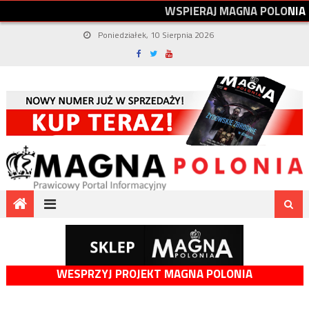
W
S
P
I
E
R
A
J
M
A
G
N
A
P
O
L
O
N
I
A
Poniedziałek, 10 Sierpnia 2026
WESPRZYJ PROJEKT MAGNA POLONIA