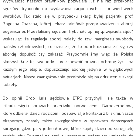
Wytrwałość naszych prawników pozwalała już nie raz przekonać
sędziów Trybunału do wydawania racjonalnych i sprawiedliwych
wyroków. Tak stało się w przypadku skargi byłej pacjentki prof.
Bogdana Chazana, której lekarz odmówił przeprowadzenia aborcji
eugenicznej. Przesłaliśmy sędziom Trybunału opinię „przyjaciela sądu”,
wskazując, że regulacja aborcji należy do tzw. marginesu swobody
państw członkowskich, co oznacza, że to od ich uznania zależy, czy
aborcję dopuścić czy zakazać. Przypomnieliśmy więc, że Polska
skorzystała z tej swobody, aby zapewnić prawną ochronę życia na
każdym jego etapie, dopuszczając aborcję jedynie w wyjątkowych
sytuacjach. Nasze zaangażowanie przełożyło się na odrzucenie skargi
kobiety.
Do opinii Ordo Iuris sędziowie ETPC przychylili się także w
kilkudziesięciu sprawach przeciwko norweskiemu Barnevernetowi,
który odbierał dzieci rodzicom i pozbawiał je kontaktu z bliskimi. Nasze
ekspertyzy zostały także uwzględnione w sprawach dotyczących
surogacji, gdzie pary jednopłciowe, które kupiły dzieci od surogatek,
chciały, aby Trybunał nakazał suwerennym państwom wpisanie do