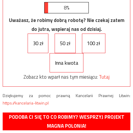
8%
Uważasz, że robimy dobrą robotę? Nie czekaj zatem
do jutra, wspieraj nas od dzisiaj.
30 zł
50 zł
100 zł
Inna kwota
Zobacz kto wparł nas tym miesiącu:
Tutaj
Dziękujemy za pomoc prawną Kancelarii Prawnej Litwin:
https://kancelaria-litwin.pl
PODOBA CI SIĘ TO CO ROBIMY? WESPRZYJ PROJEKT
MAGNA POLONIA!