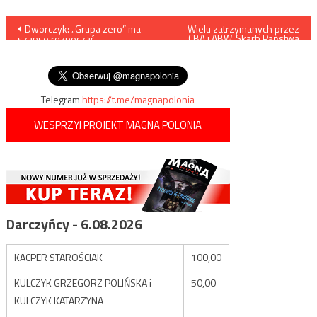
Nawigacja
Dworczyk: „Grupa zero” ma
Wielu zatrzymanych przez
CBA i ABW, Skarb Państwa
szanse rozpocząć
miał stracić ponad 440 mln
wpisu
szczepienia jeszcze w tym
złotych
roku
Telegram
https://t.me/magnapolonia
WESPRZYJ PROJEKT MAGNA POLONIA
Darczyńcy - 6.08.2026
KACPER STAROŚCIAK
100,00
KULCZYK GRZEGORZ POLIŃSKA i
50,00
KULCZYK KATARZYNA