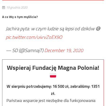
19 grudnia 2020
A co Wy o tym myślicie?
Jachira pyta: w czym ludzie są lepsi od dzików 😅
pic.twitter.com/u4rvZoEX9O
— SD (@SamnajT)
December 19, 2020
Wspieraj Fundację Magna Polonia!
W sierpniu potrzebujemy:
16 500
zł, zebraliśmy:
1351
zł.
Państwa wsparcie jest niezbędne dla funkcjonowania