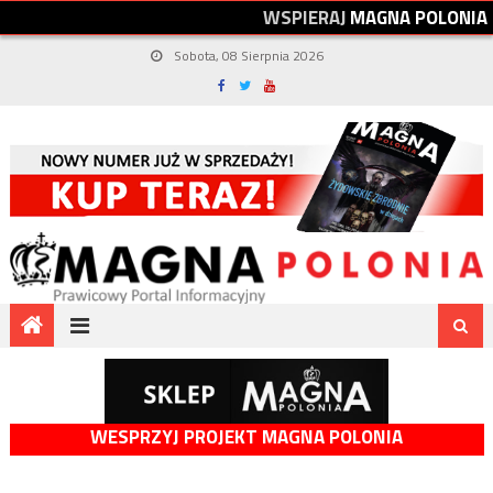
W
S
P
I
E
R
A
J
M
A
G
N
A
P
O
L
O
N
I
A
Sobota, 08 Sierpnia 2026
WESPRZYJ PROJEKT MAGNA POLONIA