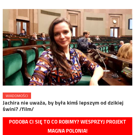
WIADOMOŚCI
Jachira nie uważa, by była kimś lepszym od dzikiej
świni? /film/
PODOBA CI SIĘ TO CO ROBIMY? WESPRZYJ PROJEKT
MAGNA POLONIA!