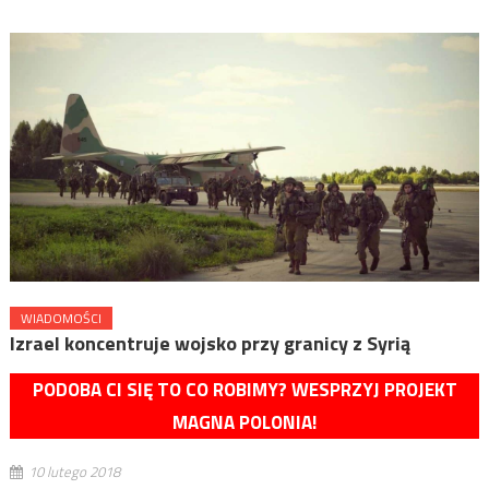
WIADOMOŚCI
Izrael koncentruje wojsko przy granicy z Syrią
PODOBA CI SIĘ TO CO ROBIMY? WESPRZYJ PROJEKT
MAGNA POLONIA!
10 lutego 2018