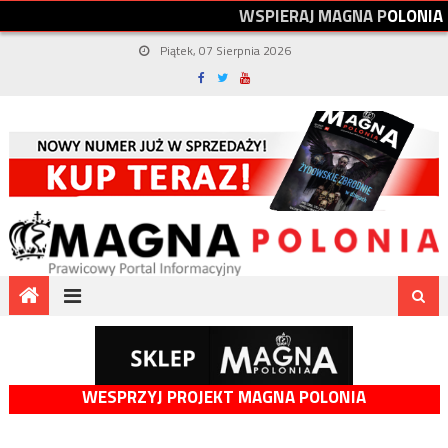
W
S
P
I
E
R
A
J
M
A
G
N
A
P
O
L
O
N
I
A
Piątek, 07 Sierpnia 2026
WESPRZYJ PROJEKT MAGNA POLONIA