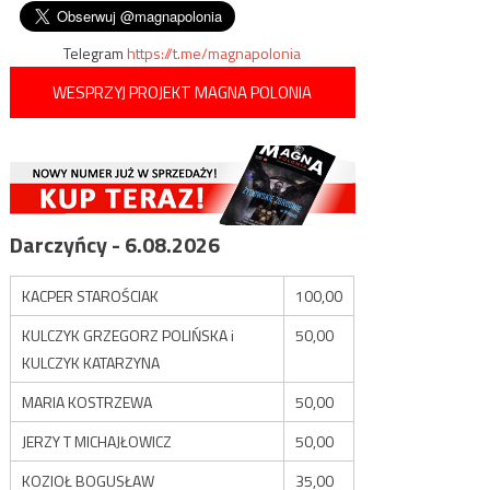
autostrady A2, tzw. Autostrady
wpisu
Kulczyka
Telegram
https://t.me/magnapolonia
WESPRZYJ PROJEKT MAGNA POLONIA
Darczyńcy - 6.08.2026
KACPER STAROŚCIAK
100,00
KULCZYK GRZEGORZ POLIŃSKA i
50,00
KULCZYK KATARZYNA
MARIA KOSTRZEWA
50,00
JERZY T MICHAJŁOWICZ
50,00
KOZIOŁ BOGUSŁAW
35,00