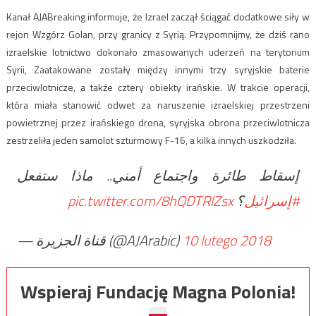
Kanał AJABreaking informuje, że Izrael zaczął ściągać dodatkowe siły w
rejon Wzgórz Golan, przy granicy z Syrią. Przypomnijmy, że dziś rano
izraelskie lotnictwo dokonało zmasowanych uderzeń na terytorium
Syrii, Zaatakowane zostały między innymi trzy syryjskie baterie
przeciwlotnicze, a także cztery obiekty irańskie. W trakcie operacji,
która miała stanowić odwet za naruszenie izraelskiej przestrzeni
powietrznej przez irańskiego drona, syryjska obrona przeciwlotnicza
zestrzeliła jeden samolot szturmowy F-16, a kilka innych uszkodziła.
إسقاط طائرة واجتماع أمني.. ماذا ستفعل
pic.twitter.com/8hQDTRlZsx
؟
#إسرائيل
— قناة الجزيرة (@AJArabic)
10 lutego 2018
Wspieraj Fundację Magna Polonia!