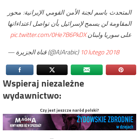
المتحدث باسم لجنة الأمن القومي الإيرانية: محور
المقاومة لن يسمح لإسرائيل بأن تواصل اعتداءاتها
pic.twitter.com/0He7B6PkDX
على سوريا ولبنان
— قناة الجزيرة (@AJArabic)
10 lutego 2018
Wspieraj niezależne
wydawnictwo:
Czy jest jeszcze naród polski?