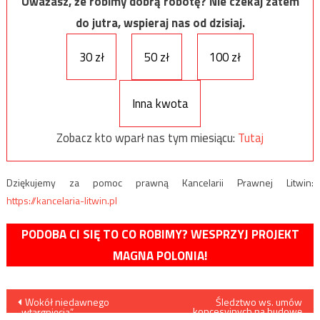
Uważasz, że robimy dobrą robotę? Nie czekaj zatem
do jutra, wspieraj nas od dzisiaj.
30 zł
50 zł
100 zł
Inna kwota
Zobacz kto wparł nas tym miesiącu:
Tutaj
Dziękujemy za pomoc prawną Kancelarii Prawnej Litwin:
https://kancelaria-litwin.pl
PODOBA CI SIĘ TO CO ROBIMY? WESPRZYJ PROJEKT
MAGNA POLONIA!
Nawigacja
Wokół niedawnego
Śledztwo ws. umów
koncesyjnych na budowę
„wtargnięcia”