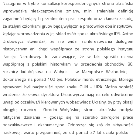
Następnie w trybie konsultacji korespondencyjnych strona ukraińska
wprowadziła nieakceptowalne zmiany, m.in. zmieniała definicję
zagadnień będących przedmiotem prac zespołu oraz złamała zasadę,
że stałymi członkami grupy będą wyłącznie pracownicy obu instytutów,
żądając wprowadzenia w jej skład osób spoza ukraińskiego IPN. Anton
Drobowycz stwierdził, że nie widzi zainteresowania dialogiem
historycznym ani chęci współpracy ze strony polskiego Instytutu
Pamięci Narodowej. To zadziwiające, że w taki sposób ocenia
współpracę z polskimi historykami w przededniu obchodów 80.
rocznicy ludobójstwa na Wołyniu i w Małopolsce Wschodniej –
dokonanego na ponad 100 tys. Polaków mordu etnicznego, którego
sprawcami byli nacjonaliści spod znaku OUN – UPA. Można odnieść
wrażenie, że słowa dyrektora Drobowycza mają na celu odwrócenie
uwagi od oczekiwań kierowanych wobec władz Ukrainy, by przy okazji
okrągłej rocznicy Zbrodni Wołyńskiej strona ukraińska podjęła
faktyczne działania – godząc się na szeroko zakrojone prace
poszukiwawcze i ekshumacyjne. Odnosząc się zaś do aktywności
naukowej, warto przypomnieć, że od ponad 27 lat działa polsko –