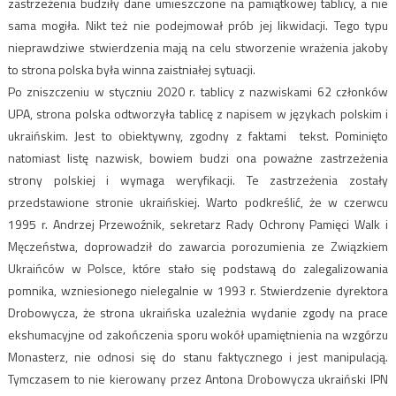
zastrzeżenia budziły dane umieszczone na pamiątkowej tablicy, a nie
sama mogiła. Nikt też nie podejmował prób jej likwidacji. Tego typu
nieprawdziwe stwierdzenia mają na celu stworzenie wrażenia jakoby
to strona polska była winna zaistniałej sytuacji.
Po zniszczeniu w styczniu 2020 r. tablicy z nazwiskami 62 członków
UPA, strona polska odtworzyła tablicę z napisem w językach polskim i
ukraińskim. Jest to obiektywny, zgodny z faktami tekst. Pominięto
natomiast listę nazwisk, bowiem budzi ona poważne zastrzeżenia
strony polskiej i wymaga weryfikacji. Te zastrzeżenia zostały
przedstawione stronie ukraińskiej. Warto podkreślić, że w czerwcu
1995 r. Andrzej Przewoźnik, sekretarz Rady Ochrony Pamięci Walk i
Męczeństwa, doprowadził do zawarcia porozumienia ze Związkiem
Ukraińców w Polsce, które stało się podstawą do zalegalizowania
pomnika, wzniesionego nielegalnie w 1993 r. Stwierdzenie dyrektora
Drobowycza, że strona ukraińska uzależnia wydanie zgody na prace
ekshumacyjne od zakończenia sporu wokół upamiętnienia na wzgórzu
Monasterz, nie odnosi się do stanu faktycznego i jest manipulacją.
Tymczasem to nie kierowany przez Antona Drobowycza ukraiński IPN