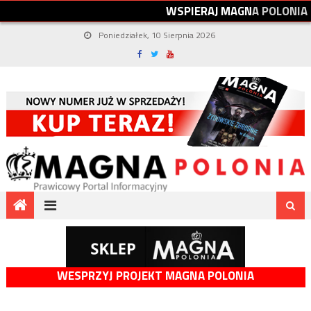
W
S
P
I
E
R
A
J
M
A
G
N
A
P
O
L
O
N
I
A
Poniedziałek, 10 Sierpnia 2026
WESPRZYJ PROJEKT MAGNA POLONIA