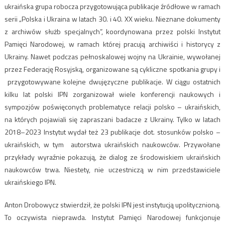
ukraińska grupa robocza przygotowująca publikacje źródłowe w ramach
serii „Polska i Ukraina w latach 30. i 40. XX wieku. Nieznane dokumenty
z archiwów służb specjalnych”, koordynowana przez polski Instytut
Pamięci Narodowej, w ramach której pracują archiwiści i historycy z
Ukrainy. Nawet podczas pełnoskalowej wojny na Ukrainie, wywołanej
przez Federację Rosyjską, organizowane są cykliczne spotkania grupy i
przygotowywane kolejne dwujęzyczne publikacje. W ciągu ostatnich
kilku lat polski IPN zorganizował wiele konferencji naukowych i
sympozjów poświęconych problematyce relacji polsko – ukraińskich,
na których pojawiali się zapraszani badacze z Ukrainy. Tylko w latach
2018–2023 Instytut wydał też 23 publikacje dot. stosunków polsko –
ukraińskich, w tym autorstwa ukraińskich naukowców. Przywołane
przykłady wyraźnie pokazują, że dialog ze środowiskiem ukraińskich
naukowców trwa. Niestety, nie uczestniczą w nim przedstawiciele
ukraińskiego IPN.
Anton Drobowycz stwierdził, że polski IPN jest instytucją upolitycznioną.
To oczywista nieprawda. Instytut Pamięci Narodowej funkcjonuje