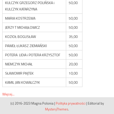
KULCZYK GRZEGORZ POLIŃSKA i
50,00
KULCZYK KATARZYNA
MARIA KOSTRZEWA
50,00
JERZY T MICHAJŁOWICZ
50,00
KOZIOŁ BOGUSŁAW
35,00
PAWEŁ ŁUKASZ ZIEMIAŃSKI
50,00
POTERA LIDIA i POTERA KRZYSZTOF
50,00
NIEMCZYK MICHAŁ
20,00
SŁAWOMIR PIĄTEK
10,00
KAMIL JAN KOWALCZYK
50,00
Więcej...
(c) 2016-2023 Magna Polonia
|
Polityka prywatności
|
Editorial by
MysteryThemes
.