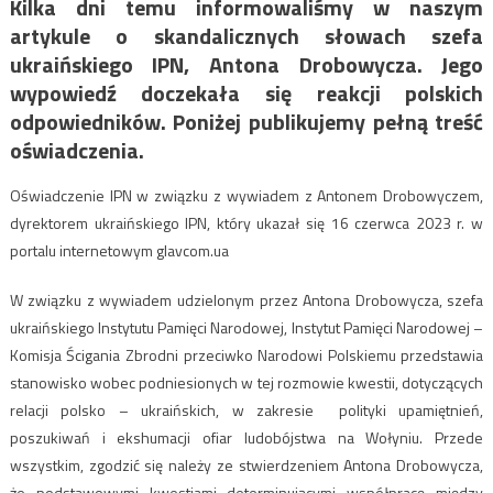
Kilka dni temu informowaliśmy w naszym
artykule o skandalicznych słowach szefa
ukraińskiego IPN, Antona Drobowycza. Jego
wypowiedź doczekała się reakcji polskich
odpowiedników. Poniżej publikujemy pełną treść
oświadczenia.
Oświadczenie IPN w związku z wywiadem z Antonem Drobowyczem,
dyrektorem ukraińskiego IPN, który ukazał się 16 czerwca 2023 r. w
portalu internetowym glavcom.ua
W związku z wywiadem udzielonym przez Antona Drobowycza, szefa
ukraińskiego Instytutu Pamięci Narodowej, Instytut Pamięci Narodowej –
Komisja Ścigania Zbrodni przeciwko Narodowi Polskiemu przedstawia
stanowisko wobec podniesionych w tej rozmowie kwestii, dotyczących
relacji polsko – ukraińskich, w zakresie polityki upamiętnień,
poszukiwań i ekshumacji ofiar ludobójstwa na Wołyniu. Przede
wszystkim, zgodzić się należy ze stwierdzeniem Antona Drobowycza,
że podstawowymi kwestiami determinującymi współpracę między