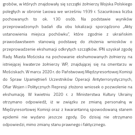
grobów, w których znajdowały się szczątki żołnierzy Wojska Polskiego
poległych w obronie Lwowa we wrześniu 1939 r. Szacunkowa liczba
pochowanych to ok. 130 osób. Na podstawie wyników
przeprowadzonych badań dla obu lokalizacji sporządzono „Akty
ustanowienia miejsca pochówku”, które zgodnie z ukraińskim
prawodawstwem stanowią podstawę do złożenia wniosków o
przeprowadzenie ekshumacji odkrytych szczątków. IPN uzyskał zgodę
Rady Miasta Mościska na pochowanie ekshumowanych żołnierzy na
istniejącej kwaterze żołnierzy WP, znajdującej się na cmentarzu w
Mościskach. W marcu 2020 r. do Państwowej Międzyresortowej Komisji
do Spraw Upamiętnień Uczestników Operacji Antyterrorystycznych,
Ofiar Wojen i Politycznych Represji złożono wniosek o pozwolenie na
ekshumację. W kwietniu 2020 r. z Ministerstwa Kultury Ukrainy
otrzymano odpowiedź, iż w związku ze zmianą personalną w
Międzyresortowej Komisji oraz z kwarantanną spowodowaną stanem
epidemii nie wydano jeszcze zgody. Do dzisiaj nie otrzymano
odpowiedzi, mimo zmiany stanu prawnego i faktycznego.