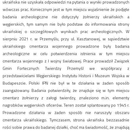
ukraińska nie uzyskała odpowiedzi na pytania o wyniki prowadzonych
wówczas prac. Koniecznym jest w tym miejscu wyjaśnienie że podjęte
badania archeologiczne nie dotyczyły żołnierzy ukraińskich a
węgierskich, tym samym nie było podstaw do informowania strony
ukraińskiej o szczegółowych wynikach prac archeologicznych. W
sierpniu 2021 r. w Przemyślu, przy ul. Kasztanowej, w sąsiedztwie
ukraińskiego cmentarza wojennego prowadzone były badania
archeologiczne w celu potwierdzenia istnienia w tym miejscu
cmentarza wojennego z I wojny światowej. Prace prowadził Związek
Gmin Fortecznych Twierdzy Przemyśl we współpracy z
przedstawicielami Węgierskiego Instytutu Historii i Muzeum Wojska w
Budapeszcie. Polski IPN nie był w te działania w żaden sposób
zaangażowany. Badania potwierdziły, że znajduje się w tym miejscu
cmentarz żołnierzy z załogi twierdzy, znaleziono m.in. elementy
nagrobków węgierskich oficerów. Teren został splantowany po 1945 r.
Prowadzone działania w żaden sposób nie naruszyły obszaru
cmentarza ukraińskiego. Tymczasem, strona ukraińska bezzasadnie
rości sobie prawa do badanej działki, choć ma świadomość, że znajdują