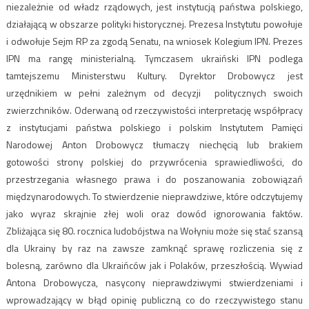
niezależnie od władz rządowych, jest instytucją państwa polskiego,
działającą w obszarze polityki historycznej. Prezesa Instytutu powołuje
i odwołuje Sejm RP za zgodą Senatu, na wniosek Kolegium IPN. Prezes
IPN ma rangę ministerialną. Tymczasem ukraiński IPN podlega
tamtejszemu Ministerstwu Kultury. Dyrektor Drobowycz jest
urzędnikiem w pełni zależnym od decyzji politycznych swoich
zwierzchników. Oderwaną od rzeczywistości interpretację współpracy
z instytucjami państwa polskiego i polskim Instytutem Pamięci
Narodowej Anton Drobowycz tłumaczy niechęcią lub brakiem
gotowości strony polskiej do przywrócenia sprawiedliwości, do
przestrzegania własnego prawa i do poszanowania zobowiązań
międzynarodowych. To stwierdzenie nieprawdziwe, które odczytujemy
jako wyraz skrajnie złej woli oraz dowód ignorowania faktów.
Zbliżająca się 80. rocznica ludobójstwa na Wołyniu może się stać szansą
dla Ukrainy by raz na zawsze zamknąć sprawę rozliczenia się z
bolesną, zarówno dla Ukraińców jak i Polaków, przeszłością. Wywiad
Antona Drobowycza, nasycony nieprawdziwymi stwierdzeniami i
wprowadzający w błąd opinię publiczną co do rzeczywistego stanu