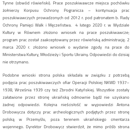
Tynne (obwód rówieński). Prace poszukiwawcze miejsca pochówku
żołnierzy Korpusu Ochrony Pogranicza – kontynuacja prac
poszukiwawczych prowadzonych od 2012 r. pod patronatem b. Rady
Ochrony Pamięci Walk i Męczeństwa. 4 lutego 2020 r. w Wydziale
Kultury w Równem złożono wniosek na prace poszukiwawcze;
program prac został zaakceptowany przez rówieńską administrację. 2
marca 2020 r. złożono wniosek o wydanie zgody na prace do
Ministerstwa Kultury, Młodzieży i Sportu Ukrainy. Odpowiedzi do dzisiaj
nie otrzymano.
Podobne wnioski strona polska składała w związku z potrzebą
podjęcia prac poszukiwawczych ofiar Operacji Polskiej NKWD 1937–
1938, Września 1939 czy też Zbrodni Katyńskiej. Wszystkie zostały
załatwione przez stronę ukraińską odmownie bądź nie uzyskano
żadnej odpowiedzi. Kolejna nieścisłość w wypowiedzi Antona
Drobowycza dotyczy prac archeologicznych podjętych przez stronę
polską w Przemyślu, poza terenem ukraińskiego cmentarza
wojennego. Dyrektor Drobowycz stwierdził, że mimo próśb strona