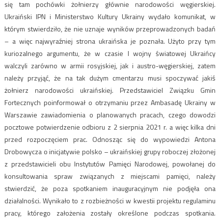
się tam pochówki żołnierzy głównie narodowości węgierskiej.
Ukraiński IPN i Ministerstwo Kultury Ukrainy wydało komunikat, w
którym stwierdziło, że nie uznaje wyników przeprowadzonych badań
– a więc najwyraźniej strona ukraińska je poznała. Użyto przy tym
kuriozalnego argumentu, że w czasie I wojny światowej Ukraińcy
walczyli zarówno w armii rosyjskiej, jak i austro-węgierskiej, zatem
należy przyjąć, że na tak dużym cmentarzu musi spoczywać jakiś
żołnierz narodowości ukraińskiej. Przedstawiciel Związku Gmin
Fortecznych poinformował o otrzymaniu przez Ambasadę Ukrainy w
Warszawie zawiadomienia o planowanych pracach, czego dowodzi
pocztowe potwierdzenie odbioru z 2 sierpnia 2021 r. a więc kilka dni
przed rozpoczęciem prac. Odnosząc się do wypowiedzi Antona
Drobowycza o inicjatywie polsko – ukraińskiej grupy roboczej złożonej
z przedstawicieli obu Instytutów Pamięci Narodowej, powołanej do
konsultowania spraw związanych z miejscami pamięci, należy
stwierdzić, że poza spotkaniem inauguracyjnym nie podjęła ona
działalności. Wynikało to z rozbieżności w kwestii projektu regulaminu
pracy, którego założenia zostały określone podczas spotkania.