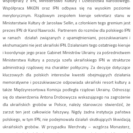
współpracy z IPN, Ministerstwo Kultury i Dziedzictwa Narodowego.
Współpraca MKiDN oraz IPN odbywa się na wysokim poziomie
merytorycznym. Rządowym zespołem kieruje sekretarz stanu w
Ministerstwie Kultury dr Jarosław Sellin, a członkiem tego gremium jest
prezes IPN dr Karol Nawrocki. Partnerem do rozmów dla polskiego IPN
w ramach działań związanych z upamiętnieniami, poszukiwaniami i
ekshumacjami nie jest ukraiński IPN. Działaniami tego ostatniego kieruje
i koordynuje jego prace Gabinet Ministrów Ukrainy za pośrednictwem
Ministerstwa Kultury a pozycja szefa ukraińskiego IPN w strukturze
administracji rządowej ma charakter polityczny. Za decyzje dotyczące
kluczowych dla polskich interesów kwestii obejmujących działania
memoratywne i poszukiwawcze odpowiada ukraiński resort kultury a
także Międzyresortowa Komisja podległa rządowi Ukrainy. Odnosząc
się do stwierdzenia Antona Drobowycza wskazującego na zagrożenie
dla ukraińskich grobów w Polsce, należy stanowczo stwierdzić, że
zarzut ten jest całkowicie fałszywy. Nigdy żadna instytucja państwa
polskiego, w tym IPN, nie podejmowała działań skutkujących likwidacją
ukraińskich grobów. W przypadku Werchraty – wzgórza Monasterz,