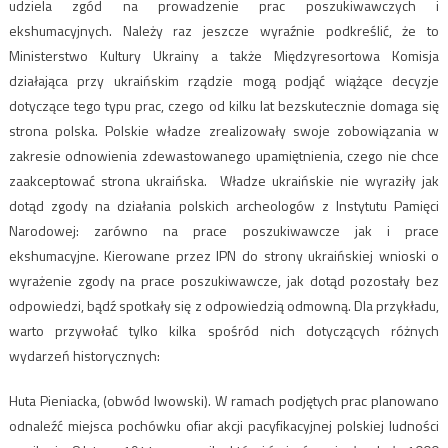
udziela zgód na prowadzenie prac poszukiwawczych i
ekshumacyjnych. Należy raz jeszcze wyraźnie podkreślić, że to
Ministerstwo Kultury Ukrainy a także Międzyresortowa Komisja
działająca przy ukraińskim rządzie mogą podjąć wiążące decyzje
dotyczące tego typu prac, czego od kilku lat bezskutecznie domaga się
strona polska. Polskie władze zrealizowały swoje zobowiązania w
zakresie odnowienia zdewastowanego upamiętnienia, czego nie chce
zaakceptować strona ukraińska. Władze ukraińskie nie wyraziły jak
dotąd zgody na działania polskich archeologów z Instytutu Pamięci
Narodowej: zarówno na prace poszukiwawcze jak i prace
ekshumacyjne. Kierowane przez IPN do strony ukraińskiej wnioski o
wyrażenie zgody na prace poszukiwawcze, jak dotąd pozostały bez
odpowiedzi, bądź spotkały się z odpowiedzią odmowną. Dla przykładu,
warto przywołać tylko kilka spośród nich dotyczących różnych
wydarzeń historycznych:
Huta Pieniacka, (obwód lwowski). W ramach podjętych prac planowano
odnaleźć miejsca pochówku ofiar akcji pacyfikacyjnej polskiej ludności