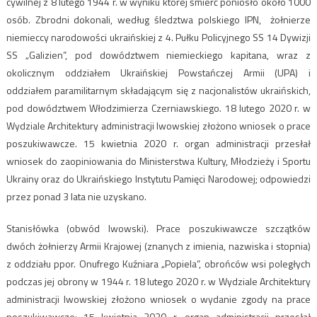
cywilnej z 8 lutego 1944 r. w wyniku której śmierć poniosło około 1000
osób. Zbrodni dokonali, według śledztwa polskiego IPN, żołnierze
niemieccy narodowości ukraińskiej z 4. Pułku Policyjnego SS 14 Dywizji
SS „Galizien”, pod dowództwem niemieckiego kapitana, wraz z
okolicznym oddziałem Ukraińskiej Powstańczej Armii (UPA) i
oddziałem paramilitarnym składającym się z nacjonalistów ukraińskich,
pod dowództwem Włodzimierza Czerniawskiego. 18 lutego 2020 r. w
Wydziale Architektury administracji lwowskiej złożono wniosek o prace
poszukiwawcze. 15 kwietnia 2020 r. organ administracji przesłał
wniosek do zaopiniowania do Ministerstwa Kultury, Młodzieży i Sportu
Ukrainy oraz do Ukraińskiego Instytutu Pamięci Narodowej; odpowiedzi
przez ponad 3 lata nie uzyskano.
Stanisłówka (obwód lwowski).
Prace poszukiwawcze szczątków
dwóch żołnierzy Armii Krajowej (znanych z imienia, nazwiska i stopnia)
z oddziału ppor. Onufrego Kuźniara „Popiela”, obrońców wsi poległych
podczas jej obrony w 1944 r. 18 lutego 2020 r. w Wydziale Architektury
administracji lwowskiej złożono wniosek o wydanie zgody na prace
poszukiwawcze; 15 kwietnia 2020 r. organ administracji przesłał