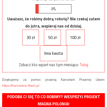
8%
Uważasz, że robimy dobrą robotę? Nie czekaj zatem
do jutra, wspieraj nas od dzisiaj.
30 zł
50 zł
100 zł
Inna kwota
Zobacz kto wparł nas tym miesiącu:
Tutaj
Dziękujemy za pomoc prawną Kancelarii Prawnej Litwin:
https://kancelaria-litwin.pl
PODOBA CI SIĘ TO CO ROBIMY? WESPRZYJ PROJEKT
MAGNA POLONIA!