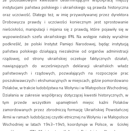
instytucjami państwa polskiego i ukraińskiego są prawda historyczna
oraz uczciwość. Dlatego też, w imię przywoływanej przez dyrektora
Drobowycza prawdy i uczciwości koniecznym jest sprostowanie
nieścisłości, manipulacji i mijania się z prawdą, które pojawiły się w
wypowiedziach szefa ukraińskiego IPN. Na wstępie należy wyraźnie
podkreślić, że polski Instytut Pamięci Narodowej, będąc instytucją
państwa polskiego działającą niezależnie od organów administracji
rządowej, od strony ukraińskiej oczekuje faktycznych działań,
nawiązujących do wcześniejszych deklaracji ukraińskich władz
państwowych i rządowych, pozwalających na rozpoczęcie prac
poszukiwawczych i ekshumacyjnych w miejscach, gdzie pomordowano
Polaków, w trakcie ludobójstwa na Wołyniu i w Małopolsce Wschodniej.
Działania w zakresie współpracy dotyczącej kwestii historycznych, w
tym przede wszystkim upamiętnień miejsc kaźni Polaków
zamordowanych przez zbrodniczą formację Ukraińskiej Powstańczej
Armii w ramach ludobójczej czystki etnicznej na Wołyniu i w Małopolsce
Wschodniej w latach 1943–1945, koordynuje w Polsce, w ścisłej