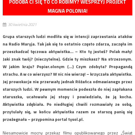
PODOBA CI SIĘ TO CO ROBIMY? WESPRZYJ PROJEKT
MAGNA POLONIA!
30 kwietnia 2021
Grupa starszych ludzi modliła się w intencji zaprzestania ataków
na Radio Maryja. Tak jak się to ostatnio często zdarza, zaczęła im
przeszkadzać tęczowa aktywistka… – Kto ty jesteś? Polak mały!
Jaki znak twój? (nieczytelne). Gdzie ty miszkasz? Na strzezonym.
W jakim kraju? Popier.olonym (…) Czym zdobyta? Propagandą
strachu. A w co wierzysz? W nic nie wierzę! – krzyczała aktywistka.
Jej prowokacje nie przerwały jednak Różańca odmawianego przez
starszych ludzi. W pewnym momencie podeszła do niej zapłakana
staruszka, ucałowała jej stopy i powiedziała, że ją kocha.
Aktywistka zdębiała. Po niedługiej chwili rozmawiały ze sobą,
przytulały się, w końcu aktywistka razem ze starszą panią się
przeżegnała – przypomina portal tysol.pl.
Niesamowicie mocny przekaz filmu opublikowanego przez „Świat