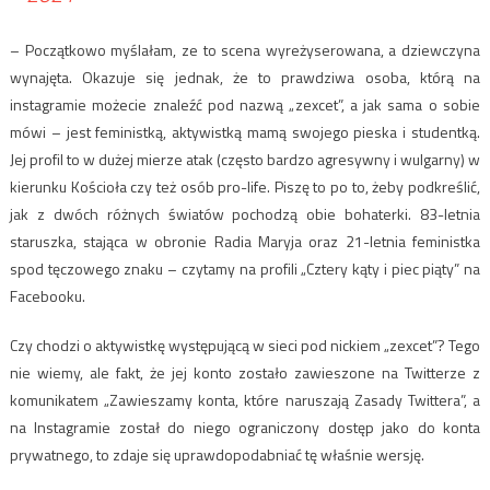
– Początkowo myślałam, ze to scena wyreżyserowana, a dziewczyna
wynajęta. Okazuje się jednak, że to prawdziwa osoba, którą na
instagramie możecie znaleźć pod nazwą „zexcet”, a jak sama o sobie
mówi – jest feministką, aktywistką mamą swojego pieska i studentką.
Jej profil to w dużej mierze atak (często bardzo agresywny i wulgarny) w
kierunku Kościoła czy też osób pro-life. Piszę to po to, żeby podkreślić,
jak z dwóch różnych światów pochodzą obie bohaterki. 83-letnia
staruszka, stająca w obronie Radia Maryja oraz 21-letnia feministka
spod tęczowego znaku – czytamy na profili „Cztery kąty i piec piąty” na
Facebooku.
Czy chodzi o aktywistkę występującą w sieci pod nickiem „zexcet”? Tego
nie wiemy, ale fakt, że jej konto zostało zawieszone na Twitterze z
komunikatem „Zawieszamy konta, które naruszają Zasady Twittera”, a
na Instagramie został do niego ograniczony dostęp jako do konta
prywatnego, to zdaje się uprawdopodabniać tę właśnie wersję.