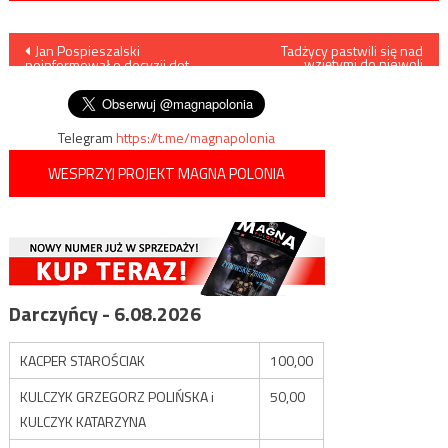
Nawigacja
Jan Pospieszalski
Tadżycy pastwili się nad
wziętymi do niewoli
poinformował o decyzji dot.
żołnierzami Kirgistanu?
wpisu
programu „Warto rozmawiać”
Telegram
https://t.me/magnapolonia
WESPRZYJ PROJEKT MAGNA POLONIA
Darczyńcy - 6.08.2026
KACPER STAROŚCIAK
100,00
KULCZYK GRZEGORZ POLIŃSKA i
50,00
KULCZYK KATARZYNA