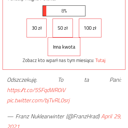
8%
30 zł
50 zł
100 zł
Inna kwota
Zobacz kto wparł nas tym miesiącu:
Tutaj
Odszczekuję. To ta Pani:
https://t.co/5SFqdWR0iV
pic.twitter.com/bjTvRL0srj
— Franz Nuklearwinter (@FranzHrad)
April 29,
2021