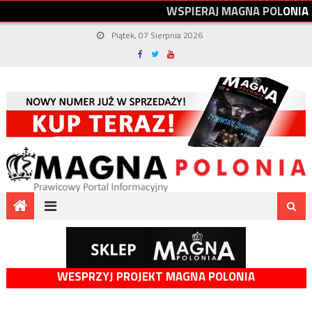
W
S
P
I
E
R
A
J
M
A
G
N
A
P
O
L
O
N
I
A
Piątek, 07 Sierpnia 2026
WESPRZYJ PROJEKT MAGNA POLONIA