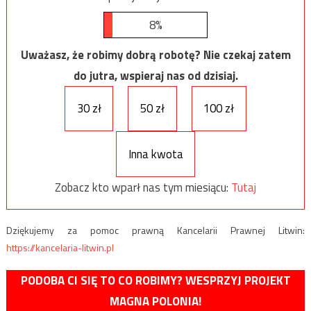
8%
Uważasz, że robimy dobrą robotę? Nie czekaj zatem
do jutra, wspieraj nas od dzisiaj.
30 zł
50 zł
100 zł
Inna kwota
Zobacz kto wparł nas tym miesiącu:
Tutaj
Dziękujemy za pomoc prawną Kancelarii Prawnej Litwin:
https://kancelaria-litwin.pl
PODOBA CI SIĘ TO CO ROBIMY? WESPRZYJ PROJEKT
MAGNA POLONIA!