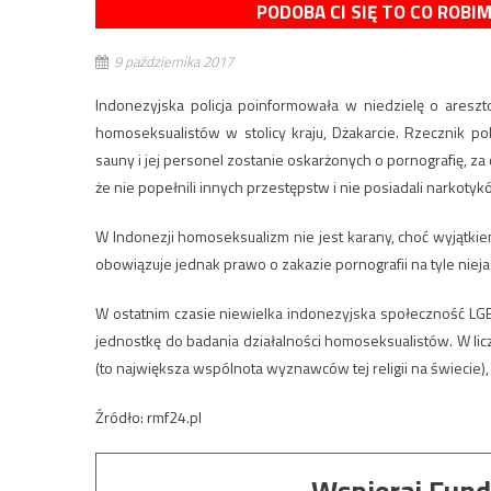
PODOBA CI SIĘ TO CO ROBI
9 października 2017
Indonezyjska policja poinformowała w niedzielę o ares
homoseksualistów w stolicy kraju, Dżakarcie. Rzecznik po
sauny i jej personel zostanie oskarżonych o pornografię, za c
że nie popełnili innych przestępstw i nie posiadali narkotyk
W Indonezji homoseksualizm nie jest karany, choć wyjątkie
obowiązuje jednak prawo o zakazie pornografii na tyle niej
W ostatnim czasie niewielka indonezyjska społeczność LGB
jednostkę do badania działalności homoseksualistów. W l
(to największa wspólnota wyznawców tej religii na świecie)
Źródło: rmf24.pl
Wspieraj Fund