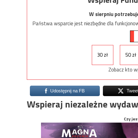
W sierpniu potrzebu
Państwa wsparcie jest niezbędne dla funkcjonow
30 zł
50 zł
Zobacz kto w
Udostępnij na FB
Twee
Wspieraj niezależne wydaw
Czy jes