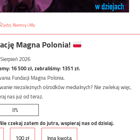
ację Magna Polonia!
Sierpień 2026
jemy:
16 500
zł, zebraliśmy:
1351
zł.
ania Fundacji Magna Polonia.
anie niezależnych ośrodków medialnych? Nie zwlekaj więc,
raj nas już od teraz.
8%
e czekaj zatem do jutra, wspieraj nas od dzisiaj.
100 zł
Inna kwota