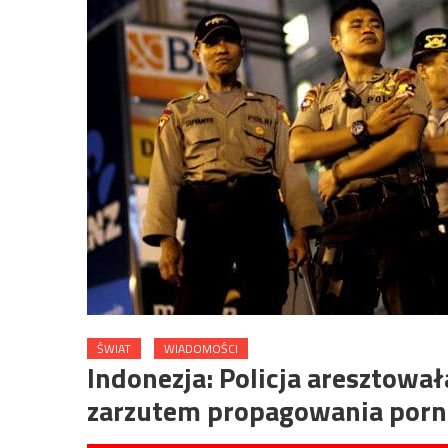
ŚWIAT
WIADOMOŚCI
Indonezja: Policja aresztow
zarzutem propagowania porn