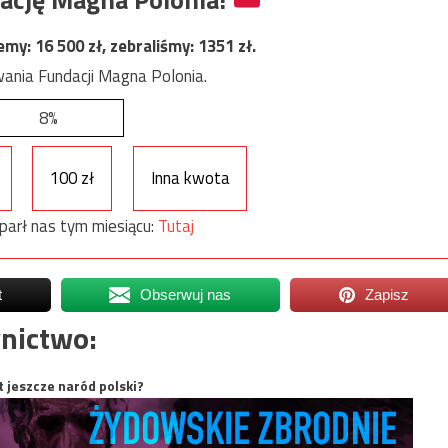
jemy:
16 500
zł, zebraliśmy:
1351
zł.
ania Fundacji Magna Polonia.
8%
100 zł
Inna kwota
parł nas tym miesiącu:
Tutaj
t
Obserwuj nas
Zapisz
nictwo:
t jeszcze naród polski?