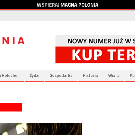
W
S
P
I
E
R
A
J
M
A
G
N
A
P
O
L
O
N
I
A
& Holocher
Żydzi
Gospodarka
Historia
Wiara
Po