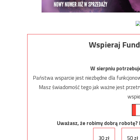
Wspieraj Fund
W sierpniu potrzebu
Państwa wsparcie jest niezbędne dla funkcjonow
Masz świadomość tego jak ważne jest przetrw
wspie
Uważasz, że robimy dobrą robotę? Ni
30 zł
50 zł