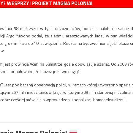
MY? WESPRZYJ PROJEKT MAGNA POLONIA!
ztowaniu 58 mężczyzn, w tym cudzoziemców, podczas nalotu na saunę d
licji Argo Yuwono podał, że siedmiu aresztowanych ludzi, w tym właścici
o grozi im kara do 10 lat więzienia. Reszta ma być zwolniona, jeśli okaże si
ów.
m jest prowincja Aceh na Sumatrze, gdzie obowiązuje szariat. Od 2009 ro
asno sformułowane, że można je łatwo nagiąć.
T jest pod baczną obserwacją policji, w ramach której utworzono specjal
iczącym 257 mln mieszkańców kraju, w którym 209 mln stanowią muzułman
, coraz częściej mówi się o wprowadzeniu penalizacji homoseksualizmu.
ację Magna Polonia!