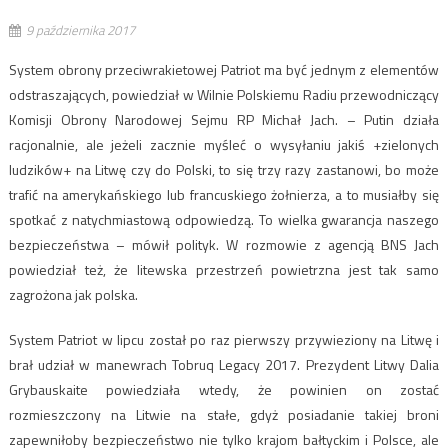
9 października 2017
System obrony przeciwrakietowej Patriot ma być jednym z elementów
odstraszających, powiedział w Wilnie Polskiemu Radiu przewodniczący
Komisji Obrony Narodowej Sejmu RP Michał Jach. – Putin działa
racjonalnie, ale jeżeli zacznie myśleć o wysyłaniu jakiś +zielonych
ludzików+ na Litwę czy do Polski, to się trzy razy zastanowi, bo może
trafić na amerykańskiego lub francuskiego żołnierza, a to musiałby się
spotkać z natychmiastową odpowiedzą. To wielka gwarancja naszego
bezpieczeństwa – mówił polityk. W rozmowie z agencją BNS Jach
powiedział też, że litewska przestrzeń powietrzna jest tak samo
zagrożona jak polska.
System Patriot w lipcu został po raz pierwszy przywieziony na Litwę i
brał udział w manewrach Tobruq Legacy 2017. Prezydent Litwy Dalia
Grybauskaite powiedziała wtedy, że powinien on zostać
rozmieszczony na Litwie na stałe, gdyż posiadanie takiej broni
zapewniłoby bezpieczeństwo nie tylko krajom bałtyckim i Polsce, ale