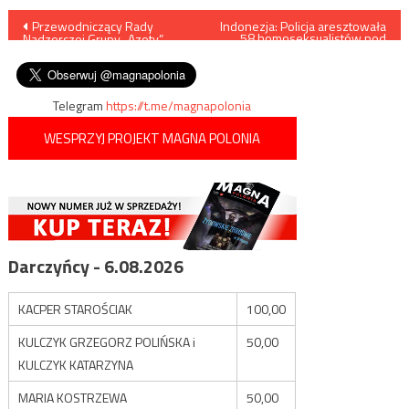
Nawigacja
Przewodniczący Rady
Indonezja: Policja aresztowała
58 homoseksualistów pod
Nadzorczej Grupy „Azoty”
zarzutem propagowania
wpisu
zatrzymany przez CBA
pornografii
Telegram
https://t.me/magnapolonia
WESPRZYJ PROJEKT MAGNA POLONIA
Darczyńcy - 6.08.2026
KACPER STAROŚCIAK
100,00
KULCZYK GRZEGORZ POLIŃSKA i
50,00
KULCZYK KATARZYNA
MARIA KOSTRZEWA
50,00