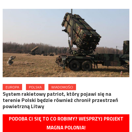
EUROPA
POLSKA
WIADOMOŚCI
System rakietowy patriot, który pojawi się na
terenie Polski będzie również chronił przestrzeń
powietrzną Litwy
PODOBA CI SIĘ TO CO ROBIMY? WESPRZYJ PROJEKT
MAGNA POLONIA!