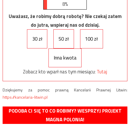
8%
Uważasz, że robimy dobrą robotę? Nie czekaj zatem
do jutra, wspieraj nas od dzisiaj.
30 zł
50 zł
100 zł
Inna kwota
Zobacz kto wparł nas tym miesiącu:
Tutaj
Dziękujemy za pomoc prawną Kancelarii Prawnej Litwin:
https://kancelaria-litwin.pl
PODOBA CI SIĘ TO CO ROBIMY? WESPRZYJ PROJEKT
MAGNA POLONIA!