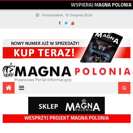
W
S
P
I
E
R
A
J
M
A
G
N
A
P
O
L
O
N
I
A
Poniedziałek, 10 Sierpnia 2026
WESPRZYJ PROJEKT MAGNA POLONIA