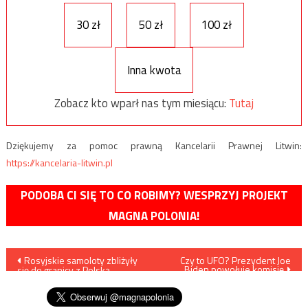
30 zł
50 zł
100 zł
Inna kwota
Zobacz kto wparł nas tym miesiącu:
Tutaj
Dziękujemy za pomoc prawną Kancelarii Prawnej Litwin:
https://kancelaria-litwin.pl
PODOBA CI SIĘ TO CO ROBIMY? WESPRZYJ PROJEKT
MAGNA POLONIA!
Nawigacja
Rosyjskie samoloty zbliżyły
Czy to UFO? Prezydent Joe
Biden powołuje komisję
się do granicy z Polską.
wpisu
Poderwano myśliwce F-35