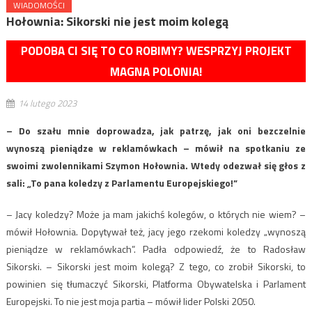
WIADOMOŚCI
Hołownia: Sikorski nie jest moim kolegą
PODOBA CI SIĘ TO CO ROBIMY? WESPRZYJ PROJEKT
MAGNA POLONIA!
14 lutego 2023
– Do szału mnie doprowadza, jak patrzę, jak oni bezczelnie
wynoszą pieniądze w reklamówkach – mówił na spotkaniu ze
swoimi zwolennikami Szymon Hołownia. Wtedy odezwał się głos z
sali: „To pana koledzy z Parlamentu Europejskiego!”
– Jacy koledzy? Może ja mam jakichś kolegów, o których nie wiem? –
mówił Hołownia. Dopytywał też, jacy jego rzekomi koledzy „wynoszą
pieniądze w reklamówkach”. Padła odpowiedź, że to Radosław
Sikorski. – Sikorski jest moim kolegą? Z tego, co zrobił Sikorski, to
powinien się tłumaczyć Sikorski, Platforma Obywatelska i Parlament
Europejski. To nie jest moja partia – mówił lider Polski 2050.