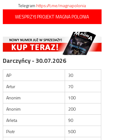
Telegram
https://t.me/magnapolonia
WESPRZYJ PROJEKT MAGNA POLONIA
Darczyńcy - 30.07.2026
AP
30
Artur
70
Anonim
100
Anonim
200
Arleta
90
Piotr
500