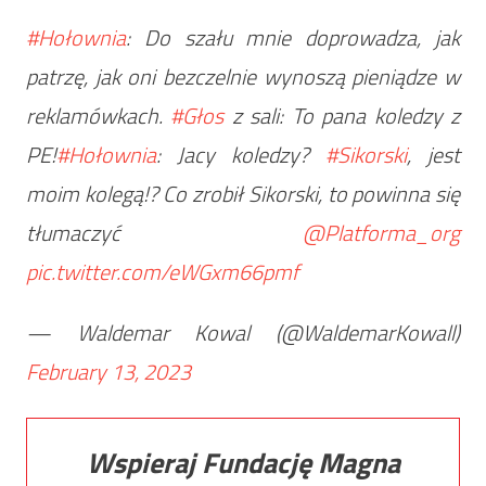
#Hołownia
: Do szału mnie doprowadza, jak
patrzę, jak oni bezczelnie wynoszą pieniądze w
reklamówkach.
#Głos
z sali: To pana koledzy z
PE!
#Hołownia
: Jacy koledzy?
#Sikorski
, jest
moim kolegą!? Co zrobił Sikorski, to powinna się
tłumaczyć
@Platforma_org
pic.twitter.com/eWGxm66pmf
— Waldemar Kowal (@WaldemarKowall)
February 13, 2023
Wspieraj Fundację Magna