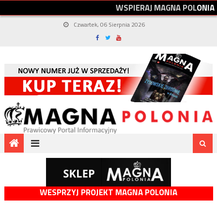
W
S
P
I
E
R
A
J
M
A
G
N
A
P
O
L
O
N
I
A
Czwartek, 06 Sierpnia 2026
WESPRZYJ PROJEKT MAGNA POLONIA