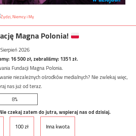
ację Magna Polonia!
Sierpień 2026
jemy:
16 500
zł, zebraliśmy:
1351
zł.
ania Fundacji Magna Polonia.
anie niezależnych ośrodków medialnych? Nie zwlekaj więc,
raj nas już od teraz.
8%
e czekaj zatem do jutra, wspieraj nas od dzisiaj.
100 zł
Inna kwota