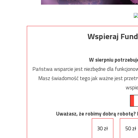
Wspieraj Fund
W sierpniu potrzebu
Państwa wsparcie jest niezbędne dla funkcjonow
Masz świadomość tego jak ważne jest przetrw
wspie
Uważasz, że robimy dobrą robotę? Ni
30 zł
50 zł