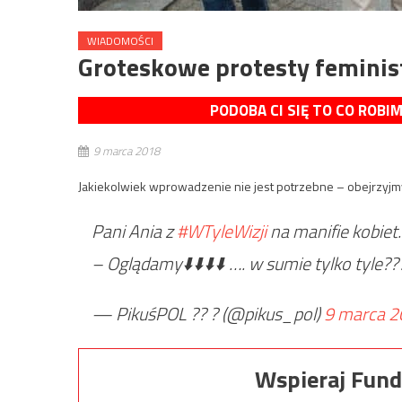
WIADOMOŚCI
Groteskowe protesty feminist
PODOBA CI SIĘ TO CO ROBI
9 marca 2018
Jakiekolwiek wprowadzenie nie jest potrzebne – obejrzyjmy
Pani Ania z
#WTyleWizji
na manifie kobiet.
– Oglądamy⬇️⬇️⬇️⬇️ …. w sumie tylko tyle?
— PikuśPOL ?? ?‏ (@pikus_pol)
9 marca 2
Wspieraj Fund