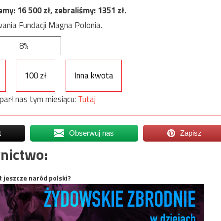
jemy:
16 500
zł, zebraliśmy:
1351
zł.
ania Fundacji Magna Polonia.
8%
100 zł
Inna kwota
parł nas tym miesiącu:
Tutaj
t
Obserwuj nas
Zapisz
nictwo:
t jeszcze naród polski?