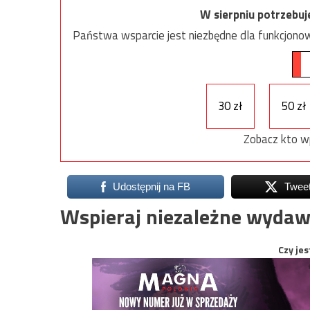
W sierpniu potrzebu
Państwa wsparcie jest niezbędne dla funkcjonow
30 zł
50 zł
Zobacz kto w
Udostępnij na FB
Twee
Wspieraj niezależne wydaw
Czy jes