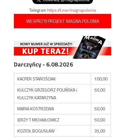
Telegram
https://t.me/magnapolonia
WESPRZYJ PROJEKT MAGNA POLONIA
Darczyńcy - 6.08.2026
KACPER STAROŚCIAK
100,00
KULCZYK GRZEGORZ POLIŃSKA i
50,00
KULCZYK KATARZYNA
MARIA KOSTRZEWA
50,00
JERZY T MICHAJŁOWICZ
50,00
KOZIOŁ BOGUSŁAW
35,00