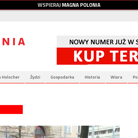
W
S
P
I
E
R
A
J
M
A
G
N
A
P
O
L
O
N
I
A
& Holocher
Żydzi
Gospodarka
Historia
Wiara
Po