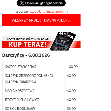
wpisu
Telegram
https://t.me/magnapolonia
WESPRZYJ PROJEKT MAGNA POLONIA
Darczyńcy - 6.08.2026
KACPER STAROŚCIAK
100,00
KULCZYK GRZEGORZ POLIŃSKA i
50,00
KULCZYK KATARZYNA
MARIA KOSTRZEWA
50,00
JERZY T MICHAJŁOWICZ
50,00
KOZIOŁ BOGUSŁAW
35,00