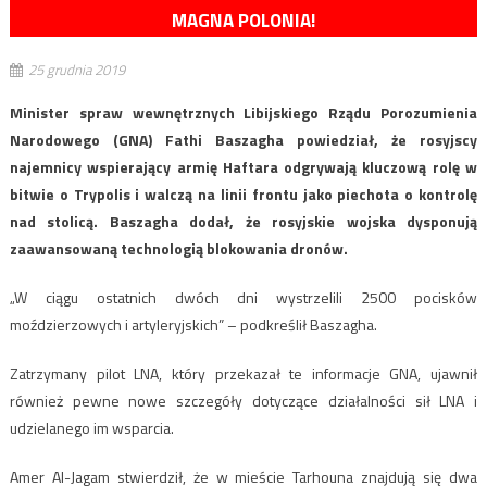
MAGNA POLONIA!
25 grudnia 2019
Minister spraw wewnętrznych Libijskiego Rządu Porozumienia
Narodowego (GNA) Fathi Baszagha powiedział, że rosyjscy
najemnicy wspierający armię Haftara odgrywają kluczową rolę w
bitwie o Trypolis i walczą na linii frontu jako piechota o kontrolę
nad stolicą. Baszagha dodał, że rosyjskie wojska dysponują
zaawansowaną technologią blokowania dronów.
„W ciągu ostatnich dwóch dni wystrzelili 2500 pocisków
moździerzowych i artyleryjskich” – podkreślił Baszagha.
Zatrzymany pilot LNA, który przekazał te informacje GNA, ujawnił
również pewne nowe szczegóły dotyczące działalności sił LNA i
udzielanego im wsparcia.
Amer Al-Jagam stwierdził, że w mieście Tarhouna znajdują się dwa