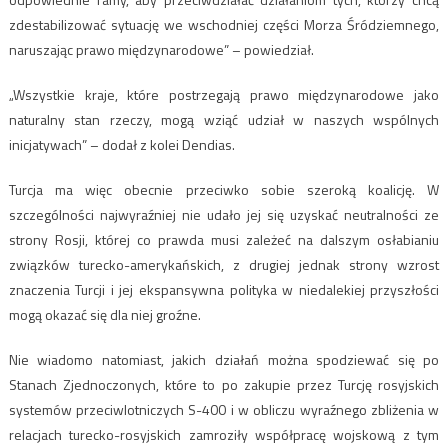
zdestabilizować sytuację we wschodniej części Morza Śródziemnego,
naruszając prawo międzynarodowe” – powiedział.
„Wszystkie kraje, które postrzegają prawo międzynarodowe jako
naturalny stan rzeczy, mogą wziąć udział w naszych wspólnych
inicjatywach” – dodał z kolei Dendias.
Turcja ma więc obecnie przeciwko sobie szeroką koalicję. W
szczególności najwyraźniej nie udało jej się uzyskać neutralności ze
strony Rosji, której co prawda musi zależeć na dalszym osłabianiu
związków turecko-amerykańskich, z drugiej jednak strony wzrost
znaczenia Turcji i jej ekspansywna polityka w niedalekiej przyszłości
mogą okazać się dla niej groźne.
Nie wiadomo natomiast, jakich działań można spodziewać się po
Stanach Zjednoczonych, które to po zakupie przez Turcję rosyjskich
systemów przeciwlotniczych S-400 i w obliczu wyraźnego zbliżenia w
relacjach turecko-rosyjskich zamroziły współpracę wojskową z tym