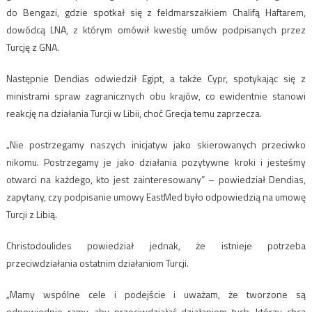
do Bengazi, gdzie spotkał się z feldmarszałkiem Chalifą Haftarem,
dowódcą LNA, z którym omówił kwestię umów podpisanych przez
Turcję z GNA.
Następnie Dendias odwiedził Egipt, a także Cypr, spotykając się z
ministrami spraw zagranicznych obu krajów, co ewidentnie stanowi
reakcję na działania Turcji w Libii, choć Grecja temu zaprzecza.
„Nie postrzegamy naszych inicjatyw jako skierowanych przeciwko
nikomu. Postrzegamy je jako działania pozytywne kroki i jesteśmy
otwarci na każdego, kto jest zainteresowany” – powiedział Dendias,
zapytany, czy podpisanie umowy EastMed było odpowiedzią na umowę
Turcji z Libią.
Christodoulides powiedział jednak, że istnieje potrzeba
przeciwdziałania ostatnim działaniom Turcji.
„Mamy wspólne cele i podejście i uważam, że tworzone są
odpowiednie ramy, aby przeciwdziałać działaniom tych, którzy chcą