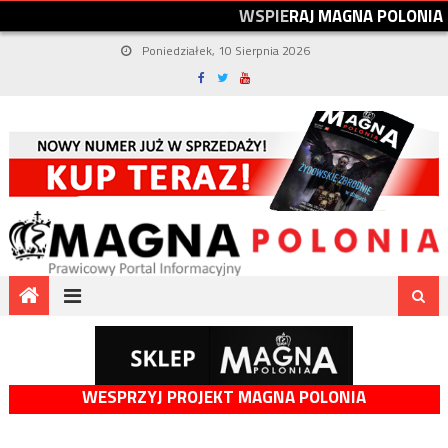
W
S
P
I
E
R
A
J
M
A
G
N
A
P
O
L
O
N
I
A
Poniedziałek, 10 Sierpnia 2026
WESPRZYJ PROJEKT MAGNA POLONIA