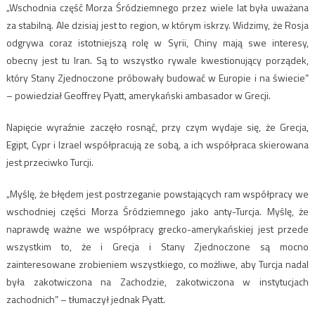
„Wschodnia część Morza Śródziemnego przez wiele lat była uważana
za stabilną. Ale dzisiaj jest to region, w którym iskrzy. Widzimy, że Rosja
odgrywa coraz istotniejszą rolę w Syrii, Chiny mają swe interesy,
obecny jest tu Iran. Są to wszystko rywale kwestionujący porządek,
który Stany Zjednoczone próbowały budować w Europie i na świecie”
– powiedział Geoffrey Pyatt, amerykański ambasador w Grecji.
Napięcie wyraźnie zaczęło rosnąć, przy czym wydaje się, że Grecja,
Egipt, Cypr i Izrael współpracują ze sobą, a ich współpraca skierowana
jest przeciwko Turcji.
„Myślę, że błędem jest postrzeganie powstających ram współpracy we
wschodniej części Morza Śródziemnego jako anty-Turcja. Myślę, że
naprawdę ważne we współpracy grecko-amerykańskiej jest przede
wszystkim to, że i Grecja i Stany Zjednoczone są mocno
zainteresowane zrobieniem wszystkiego, co możliwe, aby Turcja nadal
była zakotwiczona na Zachodzie, zakotwiczona w instytucjach
zachodnich” – tłumaczył jednak Pyatt.