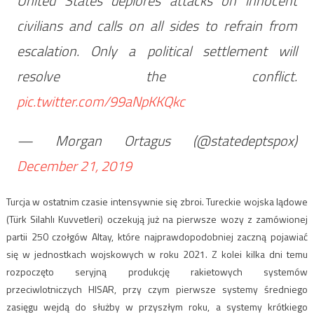
United States deplores attacks on innocent
civilians and calls on all sides to refrain from
escalation. Only a political settlement will
resolve the conflict.
pic.twitter.com/99aNpKKQkc
— Morgan Ortagus (@statedeptspox)
December 21, 2019
Turcja w ostatnim czasie intensywnie się zbroi. Tureckie wojska lądowe
(Türk Silahlı Kuvvetleri) oczekują już na pierwsze wozy z zamówionej
partii 250 czołgów Altay, które najprawdopodobniej zaczną pojawiać
się w jednostkach wojskowych w roku 2021. Z kolei kilka dni temu
rozpoczęto seryjną produkcję rakietowych systemów
przeciwlotniczych HISAR, przy czym pierwsze systemy średniego
zasięgu wejdą do służby w przyszłym roku, a systemy krótkiego