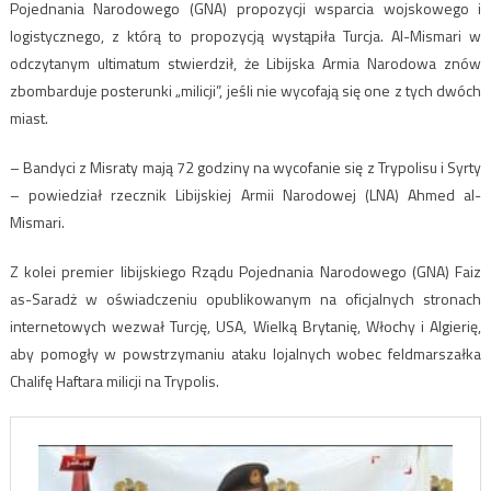
Pojednania Narodowego (GNA) propozycji wsparcia wojskowego i
logistycznego, z którą to propozycją wystąpiła Turcja. Al-Mismari w
odczytanym ultimatum stwierdził, że Libijska Armia Narodowa znów
zbombarduje posterunki „milicji”, jeśli nie wycofają się one z tych dwóch
miast.
– Bandyci z Misraty mają 72 godziny na wycofanie się z Trypolisu i Syrty
– powiedział rzecznik Libijskiej Armii Narodowej (LNA) Ahmed al-
Mismari.
Z kolei premier libijskiego Rządu Pojednania Narodowego (GNA) Faiz
as-Saradż w oświadczeniu opublikowanym na oficjalnych stronach
internetowych wezwał Turcję, USA, Wielką Brytanię, Włochy i Algierię,
aby pomogły w powstrzymaniu ataku lojalnych wobec feldmarszałka
Chalifę Haftara milicji na Trypolis.