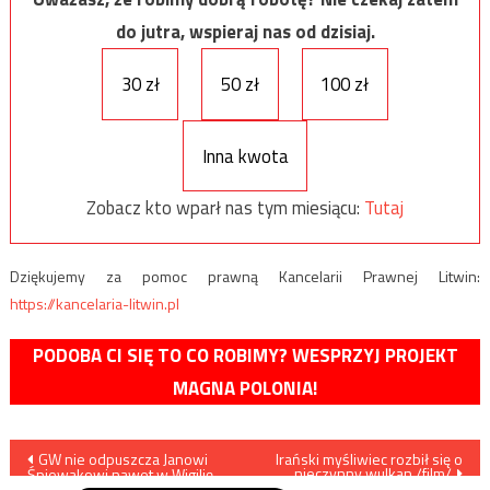
do jutra, wspieraj nas od dzisiaj.
30 zł
50 zł
100 zł
Inna kwota
Zobacz kto wparł nas tym miesiącu:
Tutaj
Dziękujemy za pomoc prawną Kancelarii Prawnej Litwin:
https://kancelaria-litwin.pl
PODOBA CI SIĘ TO CO ROBIMY? WESPRZYJ PROJEKT
MAGNA POLONIA!
Nawigacja
GW nie odpuszcza Janowi
Irański myśliwiec rozbił się o
nieczynny wulkan /film/
Śpiewakowi nawet w Wigilię…