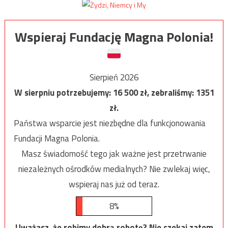
Wspieraj Fundację Magna Polonia!
Sierpień 2026
W sierpniu potrzebujemy:
16 500
zł, zebraliśmy:
1351
zł.
Państwa wsparcie jest niezbędne dla funkcjonowania
Fundacji Magna Polonia.
Masz świadomość tego jak ważne jest przetrwanie
niezależnych ośrodków medialnych? Nie zwlekaj więc,
wspieraj nas już od teraz.
8%
Uważasz, że robimy dobrą robotę? Nie czekaj zatem