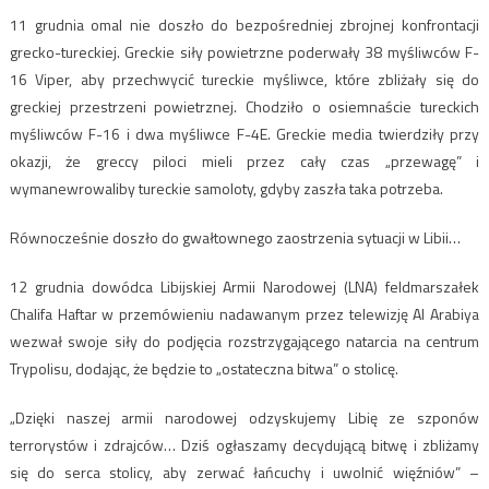
11 grudnia omal nie doszło do bezpośredniej zbrojnej konfrontacji
grecko-tureckiej. Greckie siły powietrzne poderwały 38 myśliwców F-
16 Viper, aby przechwycić tureckie myśliwce, które zbliżały się do
greckiej przestrzeni powietrznej. Chodziło o osiemnaście tureckich
myśliwców F-16 i dwa myśliwce F-4E. Greckie media twierdziły przy
okazji, że greccy piloci mieli przez cały czas „przewagę” i
wymanewrowaliby tureckie samoloty, gdyby zaszła taka potrzeba.
Równocześnie doszło do gwałtownego zaostrzenia sytuacji w Libii…
12 grudnia dowódca Libijskiej Armii Narodowej (LNA) feldmarszałek
Chalifa Haftar w przemówieniu nadawanym przez telewizję Al Arabiya
wezwał swoje siły do podjęcia rozstrzygającego natarcia na centrum
Trypolisu, dodając, że będzie to „ostateczna bitwa” o stolicę.
„Dzięki naszej armii narodowej odzyskujemy Libię ze szponów
terrorystów i zdrajców… Dziś ogłaszamy decydującą bitwę i zbliżamy
się do serca stolicy, aby zerwać łańcuchy i uwolnić więźniów” –