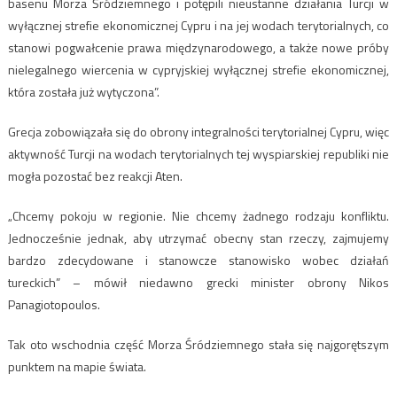
basenu Morza Śródziemnego i potępili nieustanne działania Turcji w
wyłącznej strefie ekonomicznej Cypru i na jej wodach terytorialnych, co
stanowi pogwałcenie prawa międzynarodowego, a także nowe próby
nielegalnego wiercenia w cypryjskiej wyłącznej strefie ekonomicznej,
która została już wytyczona”.
Grecja zobowiązała się do obrony integralności terytorialnej Cypru, więc
aktywność Turcji na wodach terytorialnych tej wyspiarskiej republiki nie
mogła pozostać bez reakcji Aten.
„Chcemy pokoju w regionie. Nie chcemy żadnego rodzaju konfliktu.
Jednocześnie jednak, aby utrzymać obecny stan rzeczy, zajmujemy
bardzo zdecydowane i stanowcze stanowisko wobec działań
tureckich” – mówił niedawno grecki minister obrony Nikos
Panagiotopoulos.
Tak oto wschodnia część Morza Śródziemnego stała się najgorętszym
punktem na mapie świata.