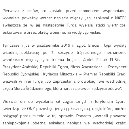
Pierwsza z umów, co zostało przed momentem wspomniane,
wywołała poważny wzrost napięcia między „sojusznikami z NATO”,
zwłaszcza że w jej następstwie Turcja wysłała statki wiertnicze,
eskortowane przez okręty wojenne, na wody cypryjskie.
Tymczasem już w październiku 2019 r. Egipt, Grecja i Cypr wydały
wspólną deklarację po 7. szczycie trójstronnego mechanizmu
współpracy między tymi trzema krajami. Abdel Fattah El-Sisi –
Prezydent Arabskiej Republiki Egiptu, Nicos Anastasidas – Prezydent
Republiki Cypryjskiej i Kyriakos Mitsotakis – Premier Republiki Grecji
wezwali w niej Turcję „do zaprzestania prowokacji we wschodniej
części Morza Śródziemnego, która narusza prawo międzynarodowe”.
Wezwali oni do wycofania sił zagranicznych z terytorium Cypru,
twierdząc, że ONZ pozostaje jedyną płaszczyzną, dzięki której można
osiągnąć porozumienie w tej sprawie. Ponadto „wyrazili poważne
zaniepokojenie obecną eskalacją napięcia we wschodniej części