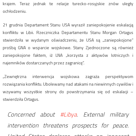
krajem. Teraz jednak te relacje turecko-rosyjskie znów uległy
ochłodzeniu.
21 grudnia Departament Stanu USA wyraził zaniepokojenie eskalacją
konfliktu w Libii. Rzeczniczka Departamentu Stanu Morgan Ortagus
stwierdziła w wydanym oświadczeniu, że USA są „zaniepokojone”
prośbą GNA o wsparcie wojskowe. Stany Zjednoczone są również
zaniepokojone faktem, iż LNA „korzysta z aktywów lotniczych i
najemników dostarczanych przez zagranicę”.
„Zewnętrzna interwencja wojskowa zagraża perspektywom
rozwiązania konfliktu. Ubolewamy nad atakami na niewinnych cywilów i
wzywamy wszystkie strony do powstrzymania się od eskalacji –
stwierdziła Ortagus.
Concerned about
#Libya
. External military
intervention threatens prospects for peace.