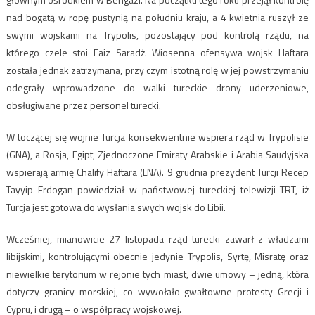
nad bogatą w ropę pustynią na południu kraju, a 4 kwietnia ruszył ze
swymi wojskami na Trypolis, pozostający pod kontrolą rządu, na
którego czele stoi Faiz Saradż. Wiosenna ofensywa wojsk Haftara
została jednak zatrzymana, przy czym istotną rolę w jej powstrzymaniu
odegrały wprowadzone do walki tureckie drony uderzeniowe,
obsługiwane przez personel turecki.
W toczącej się wojnie Turcja konsekwentnie wspiera rząd w Trypolisie
(GNA), a Rosja, Egipt, Zjednoczone Emiraty Arabskie i Arabia Saudyjska
wspierają armię Chalify Haftara (LNA). 9 grudnia prezydent Turcji Recep
Tayyip Erdogan powiedział w państwowej tureckiej telewizji TRT, iż
Turcja jest gotowa do wysłania swych wojsk do Libii.
Wcześniej, mianowicie 27 listopada rząd turecki zawarł z władzami
libijskimi, kontrolującymi obecnie jedynie Trypolis, Syrtę, Misratę oraz
niewielkie terytorium w rejonie tych miast, dwie umowy – jedną, która
dotyczy granicy morskiej, co wywołało gwałtowne protesty Grecji i
Cypru, i drugą – o współpracy wojskowej.