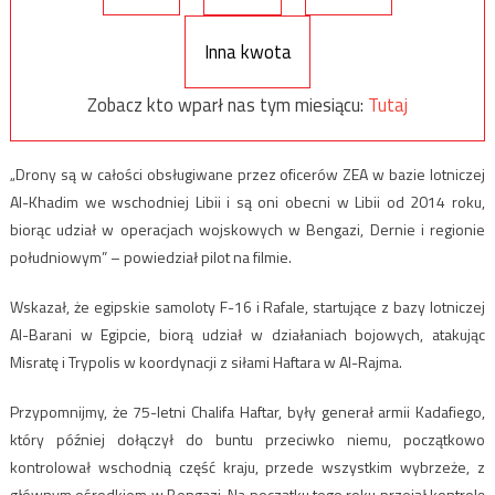
Inna kwota
Zobacz kto wparł nas tym miesiącu:
Tutaj
„Drony są w całości obsługiwane przez oficerów ZEA w bazie lotniczej
Al-Khadim we wschodniej Libii i są oni obecni w Libii od 2014 roku,
biorąc udział w operacjach wojskowych w Bengazi, Dernie i regionie
południowym” – powiedział pilot na filmie.
Wskazał, że egipskie samoloty F-16 i Rafale, startujące z bazy lotniczej
Al-Barani w Egipcie, biorą udział w działaniach bojowych, atakując
Misratę i Trypolis w koordynacji z siłami Haftara w Al-Rajma.
Przypomnijmy, że 75-letni Chalifa Haftar, były generał armii Kadafiego,
który później dołączył do buntu przeciwko niemu, początkowo
kontrolował wschodnią część kraju, przede wszystkim wybrzeże, z
głównym ośrodkiem w Bengazi. Na początku tego roku przejął kontrolę