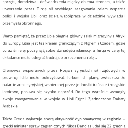
sprzętu, doradztwa i doświadczenia między obiema stronami, a także
utworzenie przez Turcję sił szybkiego reagowania celem wsparcia
policji i wojska Libii oraz ścisłą współpracę w dziedzinie wywiadu i
przemysłu obronnego.
Warto pamiętać, że przez Libię biegnie główny szlak migracyjny z Afryki
do Europy. Libia jest też krajem graniczącym z Nigrem i Czadem, gdzie
coraz śmielej poczynają sobie dżihadyści islamscy, a Turcja w całej tej
układance może odegrać trudną do przecenienia rolę…
Ofensywa wspieranych przez Rosjan syryjskich sił rządowych w
prowincji Idlib może pokrzyżować Turkom ich plany, zwłaszcza że
natarcie armii syryjskiej, wspieranej przez jednostki irańskie i rosyjskie
lotnictwo, posuwa się szybko naprzód. Do tego wyraźnie wzmogły
swoje zaangażowanie w wojnie w Libii Egipt i Zjednoczone Emiraty
Arabskie.
Także Grecja wykazuje sporą aktywność dyplomatyczną w regionie –
grecki minister spraw zagranicznych Nikos Dendias udał się 22 grudnia