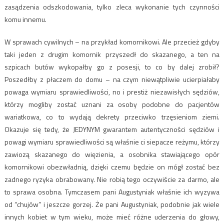
zasądzenia odszkodowania, tylko zleca wykonanie tych czynności
komu innemu.
W sprawach cywilnych – na przykład komornikowi. Ale przecież gdyby
taki jeden z drugim komornik przyszedł do skazanego, a ten na
szpicach butów wykopałby go z posesji, to co by dalej zrobił?
Poszedłby z płaczem do domu – na czym niewątpliwie ucierpiałaby
powaga wymiaru sprawiedliwości, no i prestiż niezawisłych sędziów,
którzy mogliby zostać uznani za osoby podobne do pacjentów
wariatkowa, co to wydają dekrety przeciwko trzęsieniom ziemi.
Okazuje się tedy, że JEDYNYM gwarantem autentyczności sędziów i
powagi wymiaru sprawiedliwości są właśnie ci siepacze reżymu, którzy
zawiozą skazanego do więzienia, a osobnika stawiającego opór
komornikowi obezwładnią, dzięki czemu będzie on mógł zostać bez
zadnego ryzyka obrabowany. Nie robią tego oczywiście za darmo, ale
to sprawa osobna. Tymczasem pani Augustyniak właśnie ich wyzywa
od “chujów” i jeszcze gorzej. Że pani Augustyniak, podobnie jak wiele
innych kobiet w tym wieku, może mieć różne uderzenia do głowy,