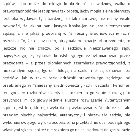
sądów, albo może do nikogo konkretnie? Jak widzimy, walka o
praworządność nie jest sprawą tak prostą, jakby mogła się na pierwszy
rzut oka wydawać tym bardziej, że tak naprawdę nie mamy wcale
pewności, że akurat pani Justyna Koska-Janusz jest autentycznym
sędzią, a nie jakąś przebraną w “śmieszny średniowieczny łach”
oszustką. To, że, dajmy na to, otrzymała nominację od prezydenta, to
jeszcze nic nie znaczy, bo i sędziowie nieuznawanego sądu
najwyższego, czy trybunału konstytucyjnego też byli mianowani przez
prezydenta – a przez płomiennych szermierzy praworządności, z
niezawisłym sędzią Igorem Tuleyą na czele, nie są uznawani za
sędziów. Jak w takim razie odróżnić prawdziwego sędziego od
przebranego w “śmieszny średniowieczny łach” oszusta? Fenomen
ten godzien rozbiorów i kiedy tak rozbieram go sobie z uwagą, to
przychodzi mi do głowy jedynie słuszne rozwiązanie. Autentycznym
sądem jest ten, którego wykroki są wykonywane. No dobrze – ale
przecież niechby najbardziej autentyczny i niezawisły sędzia, nie
wykonuje swojego wyroku osobiście, na przykład nie dusi podsądnego
własnymi rękami, ani też nie rozbiera go na sali sądowej do gaci w razie