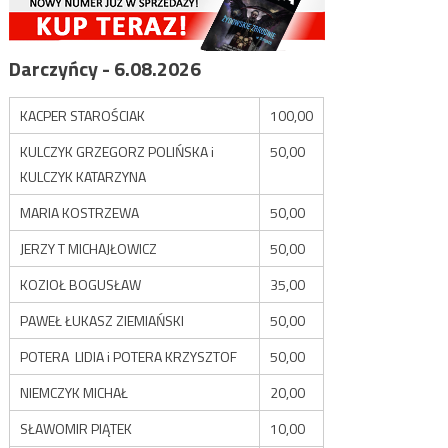
Darczyńcy - 6.08.2026
KACPER STAROŚCIAK
100,00
KULCZYK GRZEGORZ POLIŃSKA i
50,00
KULCZYK KATARZYNA
MARIA KOSTRZEWA
50,00
JERZY T MICHAJŁOWICZ
50,00
KOZIOŁ BOGUSŁAW
35,00
PAWEŁ ŁUKASZ ZIEMIAŃSKI
50,00
POTERA LIDIA i POTERA KRZYSZTOF
50,00
NIEMCZYK MICHAŁ
20,00
SŁAWOMIR PIĄTEK
10,00