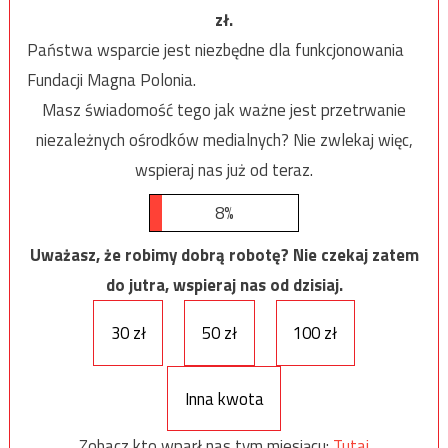
zł.
Państwa wsparcie jest niezbędne dla funkcjonowania
Fundacji Magna Polonia.
Masz świadomość tego jak ważne jest przetrwanie
niezależnych ośrodków medialnych? Nie zwlekaj więc,
wspieraj nas już od teraz.
8%
Uważasz, że robimy dobrą robotę? Nie czekaj zatem
do jutra, wspieraj nas od dzisiaj.
30 zł
50 zł
100 zł
Inna kwota
Zobacz kto wparł nas tym miesiącu:
Tutaj