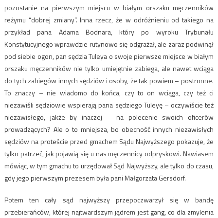
pozostanie na pierwszym miejscu w białym orszaku męczenników
reżymu “dobrej zmiany”. Inna rzecz, że w odróżnieniu od takiego na
przykład pana Adama Bodnara, który po wyroku Trybunału
Konstytucyjnego wprawdzie rutynowo się odgrażał, ale zaraz podwinął
pod siebie ogon, pan sędzia Tuleya o swoje pierwsze miejsce w białym
orszaku męczenników nie tylko umiejętnie zabiega, ale nawet wciąga
do tych zabiegów innych sędziów i osoby, że tak powiem – postronne.
To znaczy – nie wiadomo do końca, czy to on wciąga, czy też ci
niezawiśli sędziowie wspierają pana sędziego Tuleyę – oczywiście też
niezawisłego, jakże by inaczej – na polecenie swoich oficerów
prowadzących? Ale o to mniejsza, bo obecność innych niezawisłych
sędziów na proteście przed gmachem Sądu Najwyższego pokazuje, że
tylko patrzeć, jak pojawią się u nas męczennicy odpryskowi. Nawiasem
mówiąc, w tym gmachu to urzędował Sąd Najwyższy, ale tylko do czasu,
gdy jego pierwszym prezesem była pani Małgorzata Gersdorf.
Potem ten cały sąd najwyższy przepoczwarzył się w bandę
przebierańców, której najtwardszym jądrem jest gang, co dla zmylenia