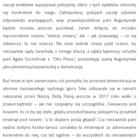
zaczął wnikliwie wypytywać policjanta, które z tych epitetów odnosiły
się konkretnie do niego. Zakłopotany policjant zaczął udzielać
odpowiedzi wymijających, więc prawdopodobnie pani Augustyniak
będzie musiała jeszcze poczekać, zanim dołączy do orszaku
męczenników reżymu “dobrej zmiany”, ale – jak powiadają – co się
odwlecze, to nie uciecze. Na razie jednak chyba padł rozkaz, by
niezawisłe sądy ćwierkały z innego klucza, a rąbka tajemnicy uchyliła
pani Agata Szcześniak z “Oko Press”, prezentując panią Augustyniak
jako płomienną bojowniczkę o demokrację.
Być może w tym zamieszaniu coś pomyliła, bo przecież demonstracja w
obronie niezawisłego sędziego Igora Tulei odbywała się w ramach
nakazanej przez Naszą Złotą Panią jeszcze w 2017 roku walki o
praworządność – ale nie czepiajmy się szczegółów. Ciekawsze jest
bowiem, to co by się stało, gdyby przesłuchiwany policjant na przykład
mruknął pod nosem: “a to dopiero pizda głupia!”. Czy niezawisła pani
sędzia Justyna Koska-Janusz uznałaby to mruknięcie za adresowane
konkretnie do niej, czy też ogólnie – do wszystkich do niezawisłych