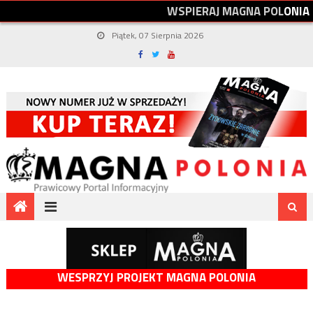
W
S
P
I
E
R
A
J
M
A
G
N
A
P
O
L
O
N
I
A
Piątek, 07 Sierpnia 2026
WESPRZYJ PROJEKT MAGNA POLONIA