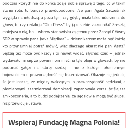
podczas których nie do końca zdaje sobie sprawę z tego, co w takim
stanie robi, to bardzo prawdopodobne. Ale pani Agata Szcześniak
wygląda na młodszą, a poza tym, czy gdyby miała takie uderzenia do
głowy, to czy redakcja “Oko Press” by ją u siebie zatrudniła? Zresztą
mniejsza o nią, bo – wbrew stanowisku zajętemu przez Zarząd Główny
SDP w sprawie pana Jacka Międlara” – dziennikarzem może być każdy,
kto przynajmniej potrafi mówić, więc dlaczego akurat nie pani Agata?
Sędzią też może być każdy i to nawet widać, słychać czuć – jednak
wydawało mi się, że powinni oni mieć na tyle oleju w głowach, by nie
podcinać gałęzi na której siedzą i nie z każdym płomiennym
bojownikiem o praworządność się fraternizować. Okazuje się jednak,
że jest inaczej, że między walczącymi o praworządność sędziami, a
płomiennymi szermierzami demokracji zapanowała coraz ściślejsza
amikoszoneria, a to budzi podejrzenia, że sędziowie mogą być głupsi,
niż przewiduje ustawa.
Wspieraj Fundację Magna Polonia!