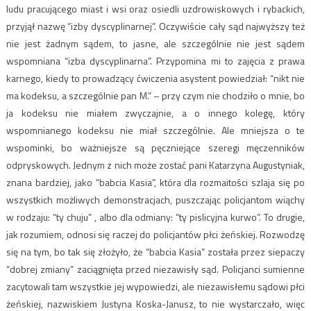
ludu pracującego miast i wsi oraz osiedli uzdrowiskowych i rybackich,
przyjął nazwę “izby dyscyplinarnej”. Oczywiście cały sąd najwyższy też
nie jest żadnym sądem, to jasne, ale szczególnie nie jest sądem
wspomniana “izba dyscyplinarna”. Przypomina mi to zajęcia z prawa
karnego, kiedy to prowadzący ćwiczenia asystent powiedział: “nikt nie
ma kodeksu, a szczególnie pan M.” – przy czym nie chodziło o mnie, bo
ja kodeksu nie miałem zwyczajnie, a o innego kolegę, który
wspomnianego kodeksu nie miał szczególnie. Ale mniejsza o te
wspominki, bo ważniejsze są pęczniejące szeregi męczenników
odpryskowych. Jednym z nich może zostać pani Katarzyna Augustyniak,
znana bardziej, jako “babcia Kasia”, która dla rozmaitości szlaja się po
wszystkich możliwych demonstracjach, puszczając policjantom wiąchy
w rodzaju: “ty chuju” , albo dla odmiany: “ty pislicyjna kurwo”. To drugie,
jak rozumiem, odnosi się raczej do policjantów płci żeńskiej. Rozwodzę
się na tym, bo tak się złożyło, że “babcia Kasia” została przez siepaczy
“dobrej zmiany” zaciągnięta przed niezawisły sąd. Policjanci sumienne
zacytowali tam wszystkie jej wypowiedzi, ale niezawisłemu sądowi płci
żeńskiej, nazwiskiem Justyna Koska-Janusz, to nie wystarczało, więc