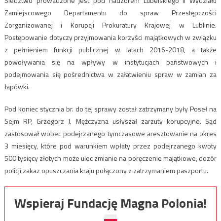
Śledztwo prowadzone jest pod nadzorem Lubelskiego II Wydziału
Zamiejscowego Departamentu do spraw Przestępczości
Zorganizowanej i Korupcji Prokuratury Krajowej w Lublinie.
Postępowanie dotyczy przyjmowania korzyści majątkowych w związku
z pełnieniem funkcji publicznej w latach 2016-2018, a także
powoływania się na wpływy w instytucjach państwowych i
podejmowania się pośrednictwa w załatwieniu spraw w zamian za
łapówki.
Pod koniec stycznia br. do tej sprawy został zatrzymany były Poseł na
Sejm RP, Grzegorz J. Mężczyzna usłyszał zarzuty korupcyjne. Sąd
zastosował wobec podejrzanego tymczasowe aresztowanie na okres
3 miesięcy, które pod warunkiem wpłaty przez podejrzanego kwoty
500 tysięcy złotych może ulec zmianie na poręczenie majątkowe, dozór
policji zakaz opuszczania kraju połączony z zatrzymaniem paszportu.
Wspieraj Fundację Magna Polonia!