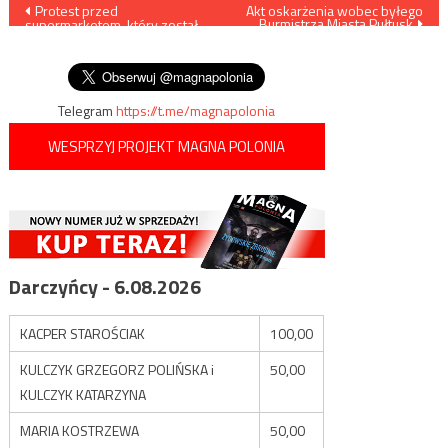
Nawigacja
Protest przed
Akt oskarżenia wobec byłego
Burmistrza Miasta Pułtusk
supermarketem, który został
wpisu
przemianowany na dworzec
autobusowy
Telegram
https://t.me/magnapolonia
WESPRZYJ PROJEKT MAGNA POLONIA
Darczyńcy - 6.08.2026
KACPER STAROŚCIAK
100,00
KULCZYK GRZEGORZ POLIŃSKA i
50,00
KULCZYK KATARZYNA
MARIA KOSTRZEWA
50,00