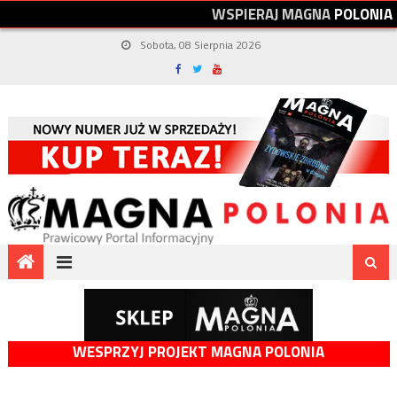
W
S
P
I
E
R
A
J
M
A
G
N
A
P
O
L
O
N
I
A
Sobota, 08 Sierpnia 2026
WESPRZYJ PROJEKT MAGNA POLONIA