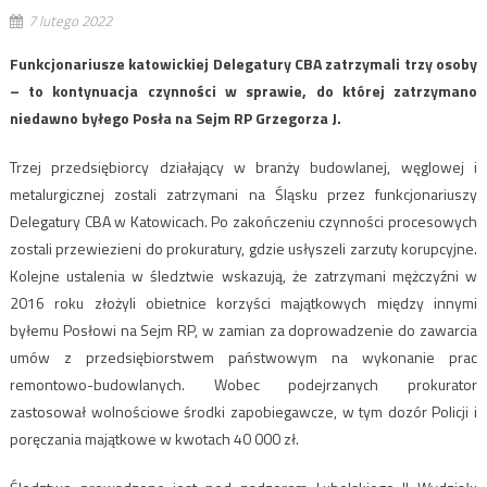
7 lutego 2022
Funkcjonariusze katowickiej Delegatury CBA zatrzymali trzy osoby
– to kontynuacja czynności w sprawie, do której zatrzymano
niedawno byłego Posła na Sejm RP Grzegorza J.
Trzej przedsiębiorcy działający w branży budowlanej, węglowej i
metalurgicznej zostali zatrzymani na Śląsku przez funkcjonariuszy
Delegatury CBA w Katowicach. Po zakończeniu czynności procesowych
zostali przewiezieni do prokuratury, gdzie usłyszeli zarzuty korupcyjne.
Kolejne ustalenia w śledztwie wskazują, że zatrzymani mężczyźni w
2016 roku złożyli obietnice korzyści majątkowych między innymi
byłemu Posłowi na Sejm RP, w zamian za doprowadzenie do zawarcia
umów z przedsiębiorstwem państwowym na wykonanie prac
remontowo-budowlanych. Wobec podejrzanych prokurator
zastosował wolnościowe środki zapobiegawcze, w tym dozór Policji i
poręczania majątkowe w kwotach 40 000 zł.