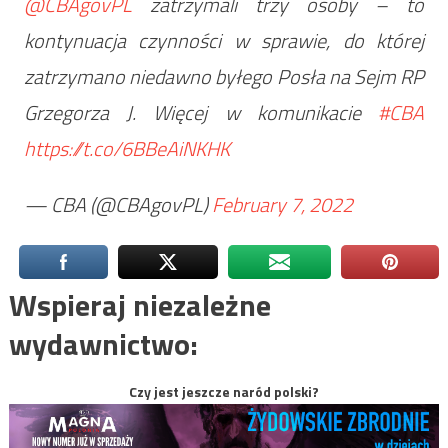
@CBAgovPL
zatrzymali trzy osoby – to
kontynuacja czynności w sprawie, do której
zatrzymano niedawno byłego Posła na Sejm RP
Grzegorza J. Więcej w komunikacie
#CBA
https://t.co/6BBeAiNKHK
— CBA (@CBAgovPL)
February 7, 2022
Wspieraj niezależne
wydawnictwo:
Czy jest jeszcze naród polski?