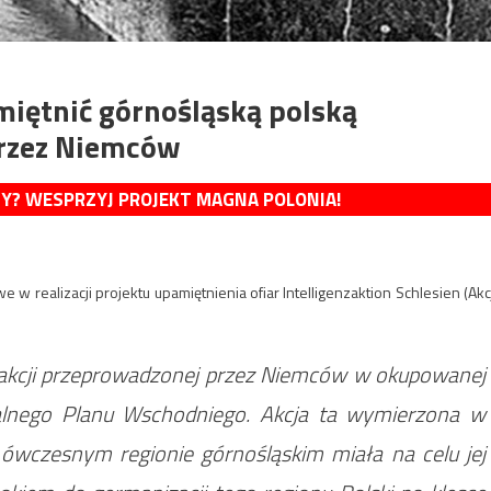
miętnić górnośląską polską
rzez Niemców
MY? WESPRZYJ PROJEKT MAGNA POLONIA!
 w realizacji projektu upamiętnienia ofiar Intelligenzaktion Schlesien (Akc
m akcji przeprowadzonej przez Niemców w okupowanej
alnego Planu Wschodniego. Akcja ta wymierzona w
w ówczesnym regionie górnośląskim miała na celu jej