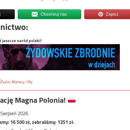
t
Obserwuj nas
Zapisz
nictwo:
t jeszcze naród polski?
ację Magna Polonia!
Sierpień 2026
jemy:
16 500
zł, zebraliśmy:
1351
zł.