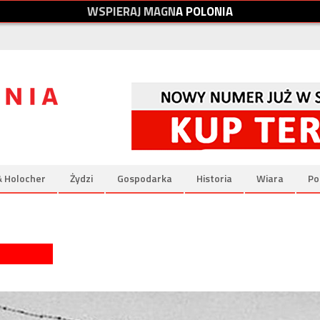
W
S
P
I
E
R
A
J
M
A
G
N
A
P
O
L
O
N
I
A
& Holocher
Żydzi
Gospodarka
Historia
Wiara
Po