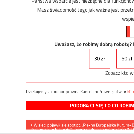
Państwa wsparcie jest niezbędne dla funkcjonow
Masz świadomość tego jak ważne jest przetrw
wspie
Uważasz, że robimy dobrą robotę? Ni
30 zł
50 zł
Zobacz kto w
Dziękujemy za pomoc prawną Kancelarii Prawnej Litwin:
http
PODOBA CI SIĘ TO CO ROBI
Nawigacja
W sieci pojawił się spot pt. „Piękna Europejska Kultura- 
dumny, że jesteś biały” Lewica szaleje ze wściekłości (VI