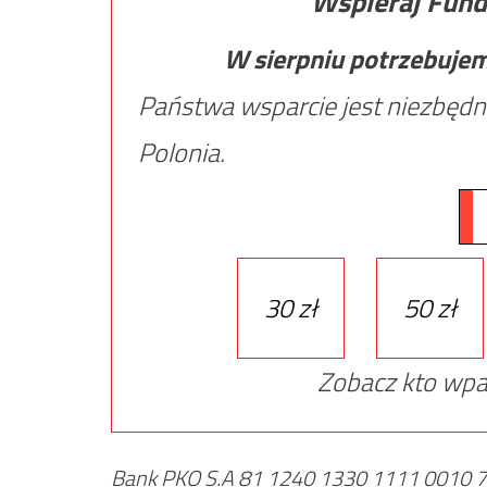
Wspieraj Fund
W sierpniu potrzebuje
Państwa wsparcie jest niezbędn
Polonia.
30 zł
50 zł
Zobacz kto wpa
Bank PKO S.A 81 1240 1330 1111 0010 72