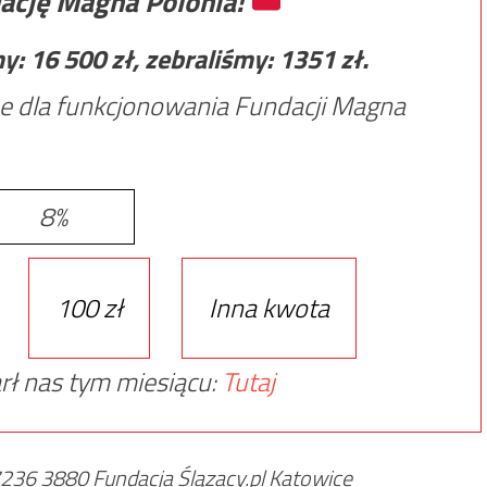
ację Magna Polonia!
my:
16 500
zł, zebraliśmy:
1351
zł.
e dla funkcjonowania Fundacji Magna
8%
100 zł
Inna kwota
rł nas tym miesiącu:
Tutaj
36 3880 Fundacja Ślązacy.pl Katowice