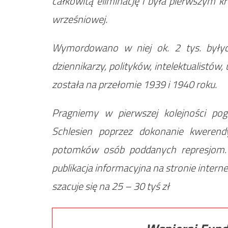
całkowitą eliminację i była pierwszym k
wrześniowej.
Wymordowano w niej ok. 2 tys. byłych
dziennikarzy, polityków, intelektualist
została na przełomie 1939 i 1940 roku.
Pragniemy w pierwszej kolejności pogł
Schlesien poprzez dokonanie kwerendy
potomków osób poddanych represjom. 
publikacja informacyjna na stronie inter
szacuje się na 25 – 30 tyś zł