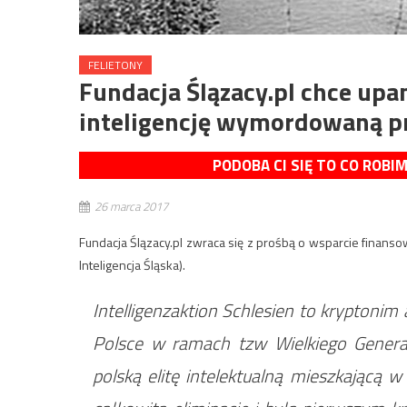
FELIETONY
Fundacja Ślązacy.pl chce upa
inteligencję wymordowaną p
PODOBA CI SIĘ TO CO ROBI
26 marca 2017
Fundacja Ślązacy.pl zwraca się z prośbą o wsparcie finansowe
Inteligencja Śląska).
Intelligenzaktion Schlesien to kryptoni
Polsce w ramach tzw Wielkiego Gener
polską elitę intelektualną mieszkającą 