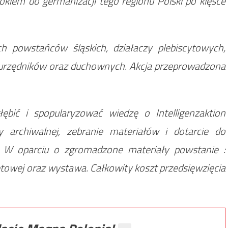
rokiem do germanizacji tego regionu Polski po klęsce
 powstańców śląskich, działaczy plebiscytowych,
ów, urzędników oraz duchownych. Akcja przeprowadzona
ębić i spopularyzować wiedzę o Intelligenzaktion
 archiwalnej, zebranie materiałów i dotarcie do
W oparciu o zgromadzone materiały powstanie :
netowej oraz wystawa. Całkowity koszt przedsięwzięcia