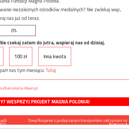
ania Fundacji Magna Polonia.
anie niezależnych ośrodków medialnych? Nie zwlekaj więc,
raj nas już od teraz.
8%
e czekaj zatem do jutra, wspieraj nas od dzisiaj.
100 zł
Inna kwota
parł nas tym miesiącu:
Tutaj
s://kancelaria-litwin.pl
MY? WESPRZYJ PROJEKT MAGNA POLONIA!
Bądź
Dwaj Rosjanie z podejrzanym transportem zatrzymani na
Białorusi
DEO)