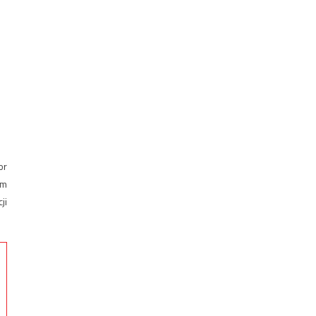
or
ym
ji