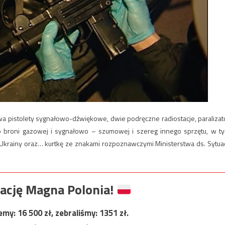
a pistolety sygnałowo-dźwiękowe, dwie podręczne radiostacje, paralizat
o broni gazowej i sygnałowo – szumowej i szereg innego sprzętu, w t
gę Ukrainy oraz… kurtkę ze znakami rozpoznawczymi Ministerstwa ds. Sytuac
ację Magna Polonia!
jemy:
16 500
zł, zebraliśmy:
1351
zł.