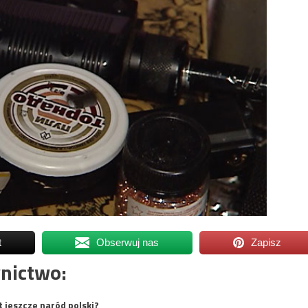
t
Obserwuj nas
Zapisz
nictwo:
t jeszcze naród polski?