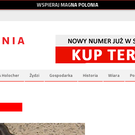
W
S
P
I
E
R
A
J
M
A
G
N
A
P
O
L
O
N
I
A
& Holocher
Żydzi
Gospodarka
Historia
Wiara
Po