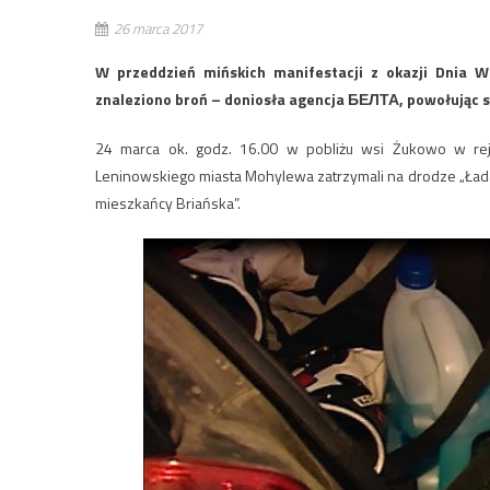
26 marca 2017
W przeddzień mińskich manifestacji z okazji Dnia 
znaleziono broń – doniosła agencja БЕЛТА, powołując 
24 marca ok. godz. 16.00 w pobliżu wsi Żukowo w re
Leninowskiego miasta Mohylewa zatrzymali na drodze „Łada 
mieszkańcy Briańska”.