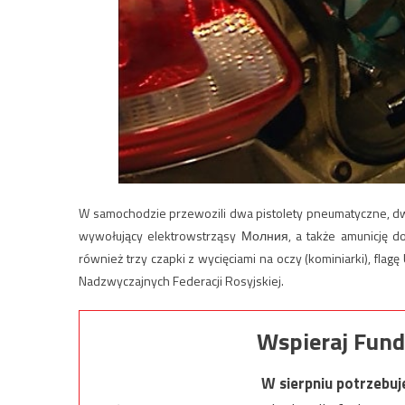
W samochodzie przewozili dwa pistolety pneumatyczne, dw
wywołujący elektrowstrząsy Молния, a także amunicję d
również trzy czapki z wycięciami na oczy (kominiarki), fla
Nadzwyczajnych Federacji Rosyjskiej.
Wspieraj Fund
W sierpniu potrzebu