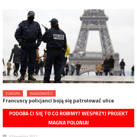
EUROPA
WIADOMOŚCI
Francuscy policjanci boją się patrolować ulice
PODOBA CI SIĘ TO CO ROBIMY? WESPRZYJ PROJEKT
MAGNA POLONIA!
10 kwietnia 2017