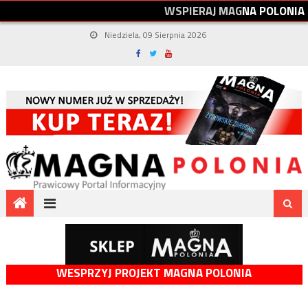
W
S
P
I
E
R
A
J
M
A
G
N
A
P
O
L
O
N
I
A
Niedziela, 09 Sierpnia 2026
WESPRZYJ PROJEKT MAGNA POLONIA