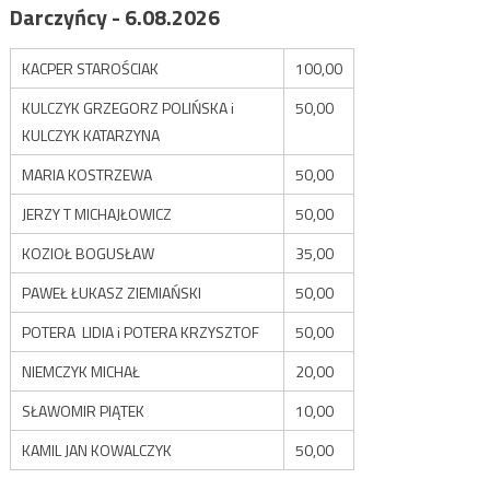
Darczyńcy - 6.08.2026
KACPER STAROŚCIAK
100,00
KULCZYK GRZEGORZ POLIŃSKA i
50,00
KULCZYK KATARZYNA
MARIA KOSTRZEWA
50,00
JERZY T MICHAJŁOWICZ
50,00
KOZIOŁ BOGUSŁAW
35,00
PAWEŁ ŁUKASZ ZIEMIAŃSKI
50,00
POTERA LIDIA i POTERA KRZYSZTOF
50,00
NIEMCZYK MICHAŁ
20,00
SŁAWOMIR PIĄTEK
10,00
KAMIL JAN KOWALCZYK
50,00