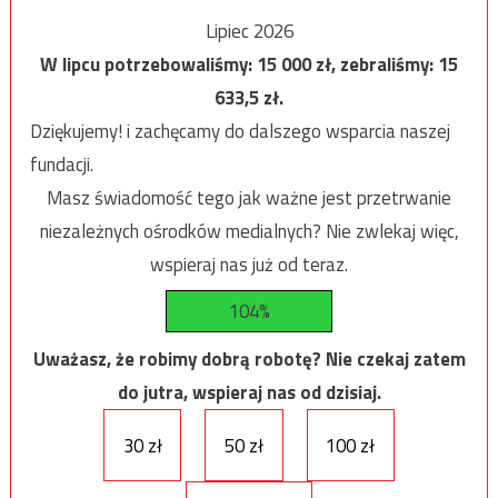
Lipiec 2026
W lipcu potrzebowaliśmy:
15 000
zł, zebraliśmy:
15
633,5
zł.
Dziękujemy! i zachęcamy do dalszego wsparcia naszej
fundacji.
Masz świadomość tego jak ważne jest przetrwanie
niezależnych ośrodków medialnych? Nie zwlekaj więc,
wspieraj nas już od teraz.
104%
Uważasz, że robimy dobrą robotę? Nie czekaj zatem
do jutra, wspieraj nas od dzisiaj.
30 zł
50 zł
100 zł