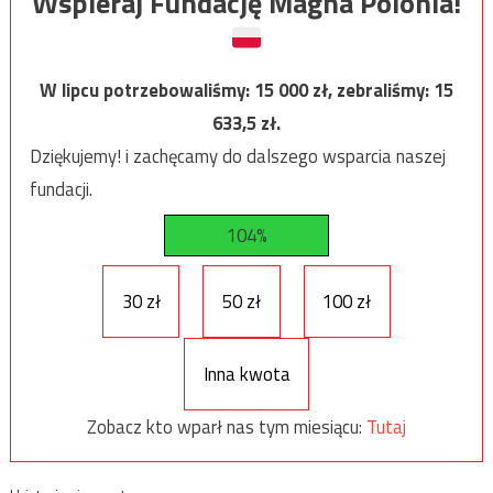
Wspieraj Fundację Magna Polonia!
W lipcu potrzebowaliśmy:
15 000
zł, zebraliśmy:
15
633,5
zł.
Dziękujemy! i zachęcamy do dalszego wsparcia naszej
fundacji.
104%
30 zł
50 zł
100 zł
Inna kwota
Zobacz kto wparł nas tym miesiącu:
Tutaj