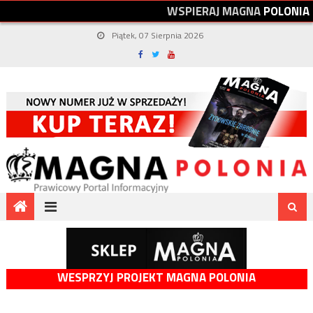
W
S
P
I
E
R
A
J
M
A
G
N
A
P
O
L
O
N
I
A
Piątek, 07 Sierpnia 2026
WESPRZYJ PROJEKT MAGNA POLONIA