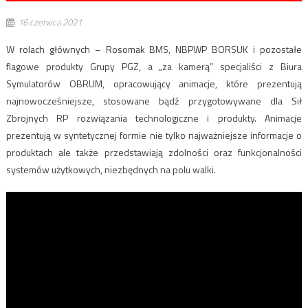
16 czerwca 2021
W rolach głównych – Rosomak BMS, NBPWP BORSUK i pozostałe
flagowe produkty Grupy PGZ, a „za kamerą” specjaliści z Biura
Symulatorów OBRUM, opracowujący animacje, które prezentują
najnowocześniejsze, stosowane bądź przygotowywane dla Sił
Zbrojnych RP rozwiązania technologiczne i produkty. Animacje
prezentują w syntetycznej formie nie tylko najważniejsze informacje o
produktach ale także przedstawiają zdolności oraz funkcjonalności
systemów użytkowych, niezbędnych na polu walki.