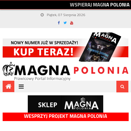
W
S
P
I
E
R
A
J
M
A
G
N
A
P
O
L
O
N
I
A
Piątek, 07 Sierpnia 2026
WESPRZYJ PROJEKT MAGNA POLONIA