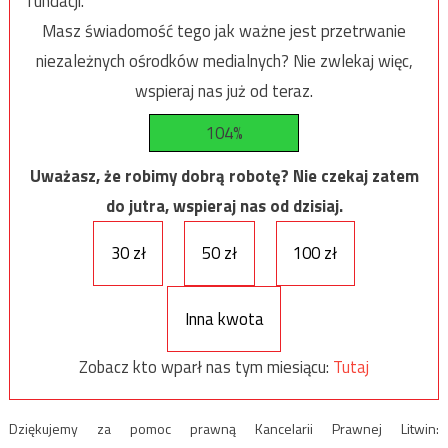
fundacji.
Masz świadomość tego jak ważne jest przetrwanie
niezależnych ośrodków medialnych? Nie zwlekaj więc,
wspieraj nas już od teraz.
104%
Uważasz, że robimy dobrą robotę? Nie czekaj zatem
do jutra, wspieraj nas od dzisiaj.
30 zł
50 zł
100 zł
Inna kwota
Zobacz kto wparł nas tym miesiącu:
Tutaj
Dziękujemy za pomoc prawną Kancelarii Prawnej Litwin: