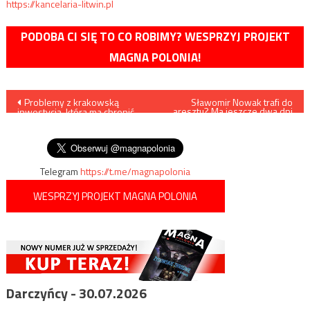
https://kancelaria-litwin.pl
PODOBA CI SIĘ TO CO ROBIMY? WESPRZYJ PROJEKT
MAGNA POLONIA!
Nawigacja
Problemy z krakowską
Sławomir Nowak trafi do
aresztu? Ma jeszcze dwa dni
inwestycją, która ma chronić
na zebranie miliona zł
wpisu
tysiące mieszkańców: „Nie ma
kontroli”
Telegram
https://t.me/magnapolonia
WESPRZYJ PROJEKT MAGNA POLONIA
Darczyńcy - 30.07.2026