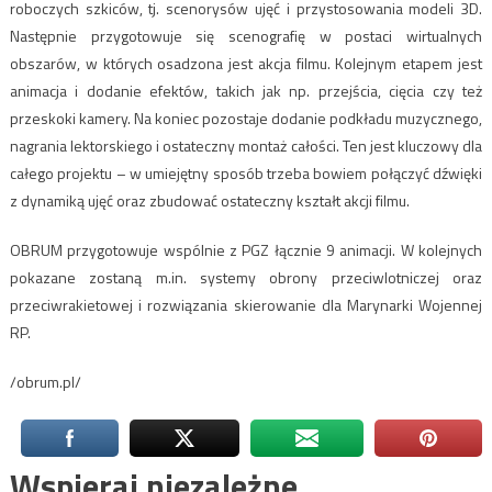
roboczych szkiców, tj. scenorysów ujęć i przystosowania modeli 3D.
Następnie przygotowuje się scenografię w postaci wirtualnych
obszarów, w których osadzona jest akcja filmu. Kolejnym etapem jest
animacja i dodanie efektów, takich jak np. przejścia, cięcia czy też
przeskoki kamery. Na koniec pozostaje dodanie podkładu muzycznego,
nagrania lektorskiego i ostateczny montaż całości. Ten jest kluczowy dla
całego projektu – w umiejętny sposób trzeba bowiem połączyć dźwięki
z dynamiką ujęć oraz zbudować ostateczny kształt akcji filmu.
OBRUM przygotowuje wspólnie z PGZ łącznie 9 animacji. W kolejnych
pokazane zostaną m.in. systemy obrony przeciwlotniczej oraz
przeciwrakietowej i rozwiązania skierowanie dla Marynarki Wojennej
RP.
/obrum.pl/
Wspieraj niezależne