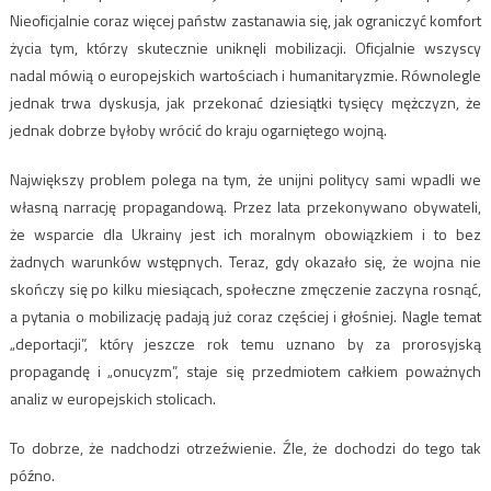
Nieoficjalnie coraz więcej państw zastanawia się, jak ograniczyć komfort
życia tym, którzy skutecznie uniknęli mobilizacji. Oficjalnie wszyscy
nadal mówią o europejskich wartościach i humanitaryzmie. Równolegle
jednak trwa dyskusja, jak przekonać dziesiątki tysięcy mężczyzn, że
jednak dobrze byłoby wrócić do kraju ogarniętego wojną.
Największy problem polega na tym, że unijni politycy sami wpadli we
własną narrację propagandową. Przez lata przekonywano obywateli,
że wsparcie dla Ukrainy jest ich moralnym obowiązkiem i to bez
żadnych warunków wstępnych. Teraz, gdy okazało się, że wojna nie
skończy się po kilku miesiącach, społeczne zmęczenie zaczyna rosnąć,
a pytania o mobilizację padają już coraz częściej i głośniej. Nagle temat
„deportacji”, który jeszcze rok temu uznano by za prorosyjską
propagandę i „onucyzm”, staje się przedmiotem całkiem poważnych
analiz w europejskich stolicach.
To dobrze, że nadchodzi otrzeźwienie. Źle, że dochodzi do tego tak
późno.