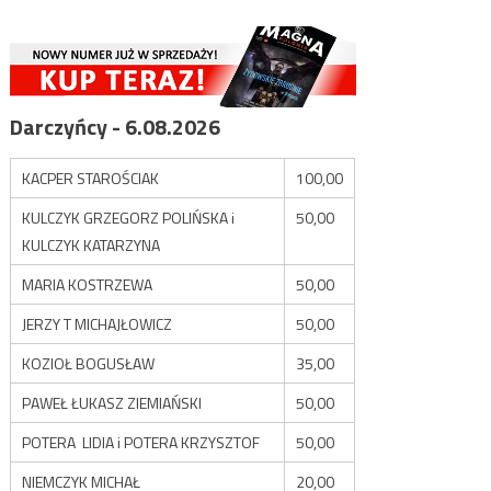
Darczyńcy - 6.08.2026
KACPER STAROŚCIAK
100,00
KULCZYK GRZEGORZ POLIŃSKA i
50,00
KULCZYK KATARZYNA
MARIA KOSTRZEWA
50,00
JERZY T MICHAJŁOWICZ
50,00
KOZIOŁ BOGUSŁAW
35,00
PAWEŁ ŁUKASZ ZIEMIAŃSKI
50,00
POTERA LIDIA i POTERA KRZYSZTOF
50,00
NIEMCZYK MICHAŁ
20,00