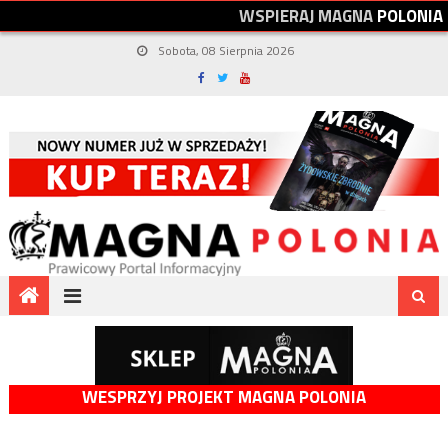
W
S
P
I
E
R
A
J
M
A
G
N
A
P
O
L
O
N
I
A
Sobota, 08 Sierpnia 2026
WESPRZYJ PROJEKT MAGNA POLONIA