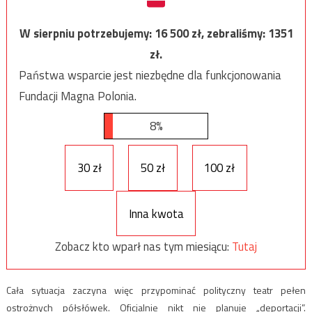
W sierpniu potrzebujemy:
16 500
zł, zebraliśmy:
1351
zł.
Państwa wsparcie jest niezbędne dla funkcjonowania
Fundacji Magna Polonia.
8%
30 zł
50 zł
100 zł
Inna kwota
Zobacz kto wparł nas tym miesiącu:
Tutaj
Cała sytuacja zaczyna więc przypominać polityczny teatr pełen
ostrożnych półsłówek. Oficjalnie nikt nie planuje „deportacji”.