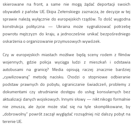
skierowane na front, a same nie mogą żądać deportacji swoich
obywateli z państw UE. Ekipa Zełenskiego zaznacza, że decyzje w tej
sprawie należą wyłącznie do europejskich rządów. To dość wygodna
konstrukcja polityczna — Ukraina może sygnalizować potrzebę
powrotu mężczyzn do kraju, a jednocześnie unikać bezpośredniego
oskarżenia o organizowanie przymusowych wywózek.
Czy w europejskich miastach możliwe będą sceny rodem z filmów
wojennych, gdzie policja wyciąga ludzi z mieszkań i odstawia
autobusami na granicę? Media opisują raczej znacznie bardziej
„cywilizowaną” metodę nacisku. Chodzi o stopniowe odbieranie
podstaw prawnych do pobytu, ograniczanie świadczeń, problemy z
dokumentami czy utrudnianie dostępu do usług konsularnych bez
aktualizacji danych wojskowych. Innymi słowy — nikt nikogo formalnie
nie zmusza, ale życie może stać się na tyle skomplikowane, by
„dobrowolny” powrót zaczął wyglądać rozsądniej niż dalszy pobyt na
terenie UE.