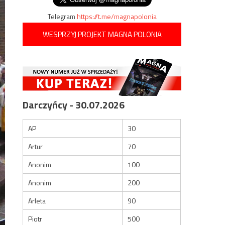
Telegram
https://t.me/magnapolonia
WESPRZYJ PROJEKT MAGNA POLONIA
Darczyńcy - 30.07.2026
AP
30
Artur
70
Anonim
100
Anonim
200
Arleta
90
Piotr
500