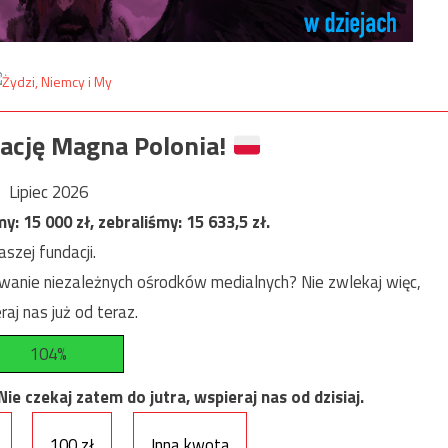
ację Magna Polonia!
Lipiec 2026
my:
15 000
zł, zebraliśmy:
15 633,5
zł.
szej fundacji.
anie niezależnych ośrodków medialnych? Nie zwlekaj więc,
raj nas już od teraz.
104%
e czekaj zatem do jutra, wspieraj nas od dzisiaj.
100 zł
Inna kwota