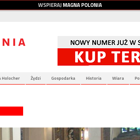
W
S
P
I
E
R
A
J
M
A
G
N
A
P
O
L
O
N
I
A
& Holocher
Żydzi
Gospodarka
Historia
Wiara
Po