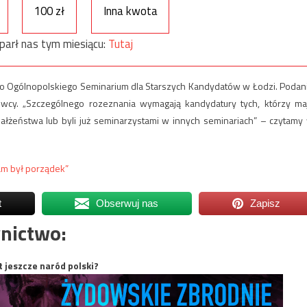
100 zł
Inna kwota
parł nas tym miesiącu:
Tutaj
ię do Ogólnopolskiego Seminarium dla Starszych Kandydatów w Łodzi. Podan
cy. „Szczególnego rozeznania wymagają kandydatury tych, którzy ma
łżeństwa lub byli już seminarzystami w innych seminariach” – czytamy
am był porządek”
t
Obserwuj nas
Zapisz
nictwo:
t jeszcze naród polski?