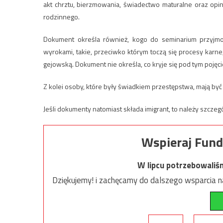
akt chrztu, bierzmowania, świadectwo maturalne oraz opi
rodzinnego.
Dokument określa również, kogo do seminarium przyjmowa
wyrokami, takie, przeciwko którym toczą się procesy karne
gejowską. Dokument nie określa, co kryje się pod tym pojęc
Z kolei osoby, które były świadkiem przestępstwa, mają by
Jeśli dokumenty natomiast składa imigrant, to należy szcze
Wspieraj Fund
W lipcu potrzebowaliś
Dziękujemy! i zachęcamy do dalszego wsparcia na