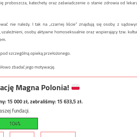
nię proboszcza, katechety oraz zaświadczenie o stanie zdrowia od lekar
ć nie należy. I tak na „czarnej liście” znajdują się osoby z sądowy
, uzależnieni, osoby aktywne homoseksualnie oraz wspierający tzw. kultu
iem.
ć pod szczególną opieką przełożonego.
gółowo zbadać jego motywację.
ację Magna Polonia!
my:
15 000
zł, zebraliśmy:
15 633,5
zł.
szej fundacji.
104%