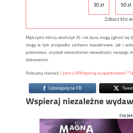
30 zł
50 zł
Zobacz kto w
Mężczyźni, którzy ukończyli 35. rok życia, mogą zgłosić s
mogą w tym przypadku zarówno kawalerowie, jak i wdow
potomstwo, uzyskali stwierdzenie nieważności swojego ma
dokumencie.
Polecamy również:
Czarni z RPA tęsknią za apartheidem? “T
Udostępnij na FB
Twee
Wspieraj niezależne wydaw
Czy jes