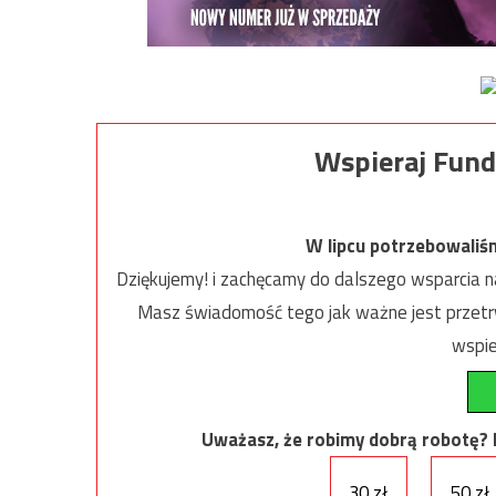
Wspieraj Fund
W lipcu potrzebowaliś
Dziękujemy! i zachęcamy do dalszego wsparcia na
Masz świadomość tego jak ważne jest przetrw
wspie
Uważasz, że robimy dobrą robotę? Ni
30 zł
50 zł