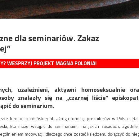
ne dla seminariów. Zakaz
ej”
MY? WESPRZYJ PROJEKT MAGNA POLONIA!
ych, uzależnieni, aktywni homoseksualnie ora
soby znalazły się na „czarnej liście” episkopa
tąpić do seminarium.
żce formacji kapłańskiej pt. „Droga formacji prezbiterów w Polsce. Rat
kreśla, kto może wstąpić do seminarium i na jakich zasadach. Zgodnie
gólnieniem motywacji, dlaczego chce zostać księdzem, dołączyć do nie