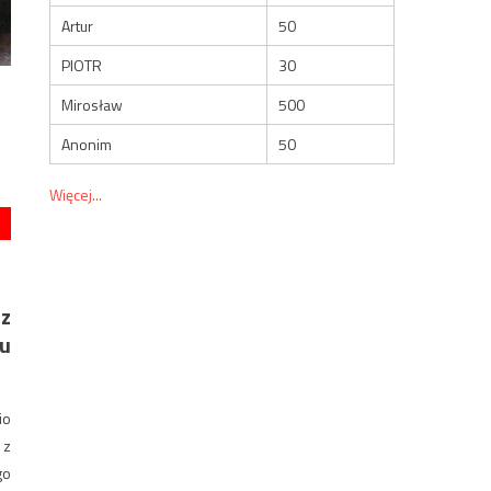
Artur
50
PIOTR
30
Mirosław
500
Anonim
50
Więcej...
z
tu
io
 z
go