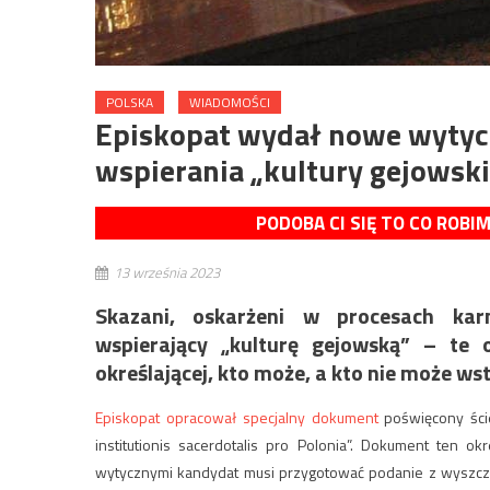
POLSKA
WIADOMOŚCI
Episkopat wydał nowe wytycz
wspierania „kultury gejowski
PODOBA CI SIĘ TO CO ROBI
13 września 2023
Skazani, oskarżeni w procesach karn
wspierający „kulturę gejowską” – te o
określającej, kto może, a kto nie może ws
Episkopat opracował specjalny dokument
poświęcony ście
institutionis sacerdotalis pro Polonia”. Dokument ten o
wytycznymi kandydat musi przygotować podanie z wyszcze