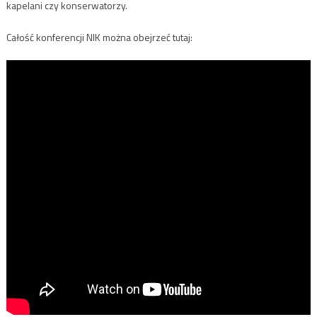
kapelani czy konserwatorzy.
Całość konferencji NIK można obejrzeć tutaj: