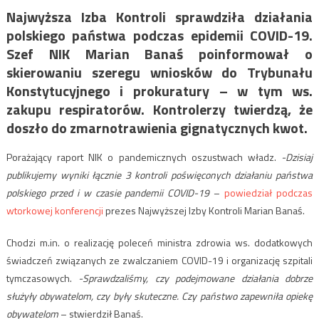
Najwyższa Izba Kontroli sprawdziła działania
polskiego państwa podczas epidemii COVID-19.
Szef NIK Marian Banaś poinformował o
skierowaniu szeregu wniosków do Trybunału
Konstytucyjnego i prokuratury – w tym ws.
zakupu respiratorów. Kontrolerzy twierdzą, że
doszło do zmarnotrawienia gignatycznych kwot.
Porażający raport NIK o pandemicznych oszustwach władz.
-Dzisiaj
publikujemy wyniki łącznie 3 kontroli poświęconych działaniu państwa
polskiego przed i w czasie pandemii COVID-19
–
powiedział podczas
wtorkowej konferencji
prezes Najwyższej Izby Kontroli Marian Banaś.
Chodzi m.in. o realizację poleceń ministra zdrowia ws. dodatkowych
świadczeń związanych ze zwalczaniem COVID-19 i organizację szpitali
tymczasowych.
-Sprawdzaliśmy, czy podejmowane działania dobrze
służyły obywatelom, czy były skuteczne. Czy państwo zapewniła opiekę
obywatelom
– stwierdził Banaś.