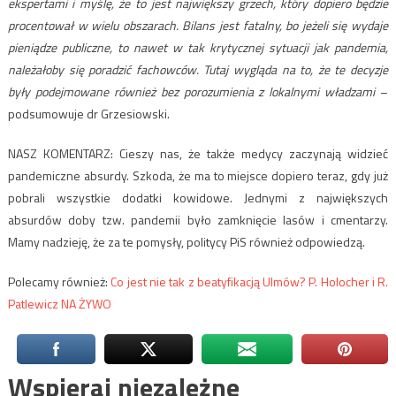
ekspertami i myślę, że to jest największy grzech, który dopiero będzie
procentował w wielu obszarach. Bilans jest fatalny, bo jeżeli się wydaje
pieniądze publiczne, to nawet w tak krytycznej sytuacji jak pandemia,
należałoby się poradzić fachowców. Tutaj wygląda na to, że te decyzje
były podejmowane również bez porozumienia z lokalnymi władzami
–
podsumowuje dr Grzesiowski.
NASZ KOMENTARZ: Cieszy nas, że także medycy zaczynają widzieć
pandemiczne absurdy. Szkoda, że ma to miejsce dopiero teraz, gdy już
pobrali wszystkie dodatki kowidowe. Jednymi z największych
absurdów doby tzw. pandemii było zamknięcie lasów i cmentarzy.
Mamy nadzieję, że za te pomysły, politycy PiS również odpowiedzą.
Polecamy również:
Co jest nie tak z beatyfikacją Ulmów? P. Holocher i R.
Patlewicz NA ŻYWO
Wspieraj niezależne