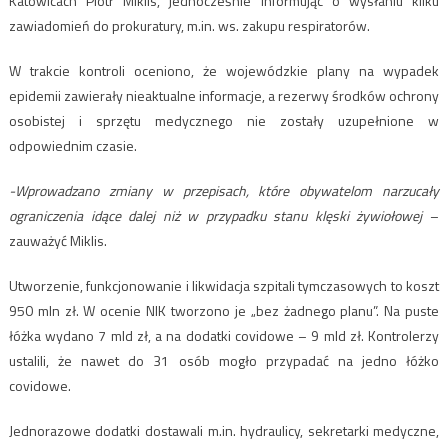
Katowicach Piotr Miklis, jednocześnie informując o wysłaniu kilku
zawiadomień do prokuratury, m.in. ws. zakupu respiratorów.
W trakcie kontroli oceniono, że wojewódzkie plany na wypadek
epidemii zawierały nieaktualne informacje, a rezerwy środków ochrony
osobistej i sprzętu medycznego nie zostały uzupełnione w
odpowiednim czasie.
-Wprowadzano zmiany w przepisach, które obywatelom narzucały
ograniczenia idące dalej niż w przypadku stanu klęski żywiołowej
–
zauważyć Miklis.
Utworzenie, funkcjonowanie i likwidacja szpitali tymczasowych to koszt
950 mln zł. W ocenie NIK tworzono je „bez żadnego planu”. Na puste
łóżka wydano 7 mld zł, a na dodatki covidowe – 9 mld zł. Kontrolerzy
ustalili, że nawet do 31 osób mogło przypadać na jedno łóżko
covidowe.
Jednorazowe dodatki dostawali m.in. hydraulicy, sekretarki medyczne,