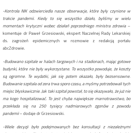
-Kontrola NIK odzwierciedla nasze obserwacje, które były czynione w
trakcie pandemii. Kiedy to się wszystko działo, byliśmy w wielu
momentach krytyczni wobec działań poprzedniego ministra zdrowia
–
komentuje dr Paweł Grzesiowski, ekspert Naczelnej Rady Lekarskiej
ds. zagrożeń epidemicznych w rozmowie z redakcją portalu
abcZdrowie.
-Budowano szpitale w halach targowych i na stadionach, mając gotowe
budynki, które nie były wykorzystane. To wszystko powoduje, że koszty
są ogromne. Te wydatki, jak się potem okazało, były bezsensowne.
Budowanie szpitala od zera trwa sporo czasu, a myśmy potrzebowali tych
miejsc błyskawicznie. Jak taki szpital powstał, to się okazywało, że już nie
ma kogo hospitalizować. To jest chyba największe marnotrawstwo, bo
przekłada się na 250 tysięcy nadmiarowych zgonów z powodu
pandemii
– dodaje dr Grzesiowski.
-Wiele decyzji było podejmowanych bez konsultacji z niezależnymi