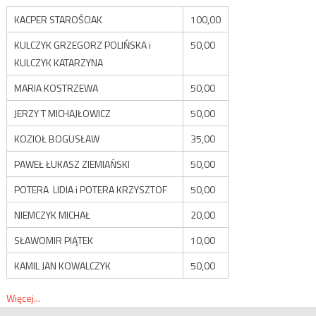
KACPER STAROŚCIAK
100,00
KULCZYK GRZEGORZ POLIŃSKA i
50,00
KULCZYK KATARZYNA
MARIA KOSTRZEWA
50,00
JERZY T MICHAJŁOWICZ
50,00
KOZIOŁ BOGUSŁAW
35,00
PAWEŁ ŁUKASZ ZIEMIAŃSKI
50,00
POTERA LIDIA i POTERA KRZYSZTOF
50,00
NIEMCZYK MICHAŁ
20,00
SŁAWOMIR PIĄTEK
10,00
KAMIL JAN KOWALCZYK
50,00
Więcej...