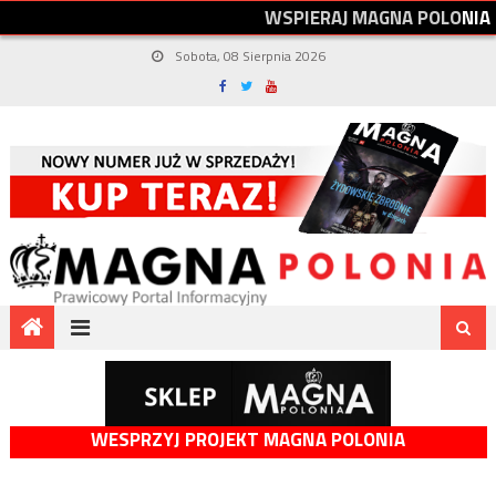
W
S
P
I
E
R
A
J
M
A
G
N
A
P
O
L
O
N
I
A
Sobota, 08 Sierpnia 2026
WESPRZYJ PROJEKT MAGNA POLONIA