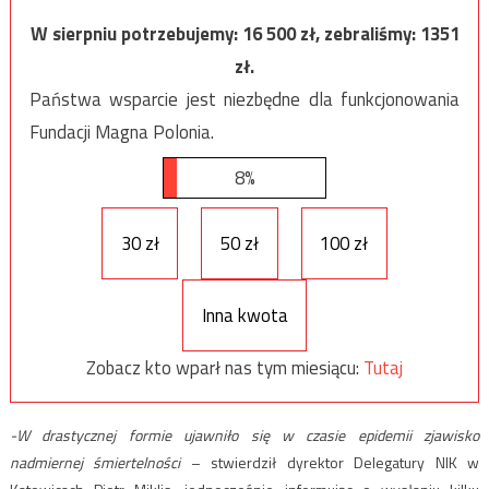
W sierpniu potrzebujemy:
16 500
zł, zebraliśmy:
1351
zł.
Państwa wsparcie jest niezbędne dla funkcjonowania
Fundacji Magna Polonia.
8%
30 zł
50 zł
100 zł
Inna kwota
Zobacz kto wparł nas tym miesiącu:
Tutaj
-W drastycznej formie ujawniło się w czasie epidemii zjawisko
nadmiernej śmiertelności
– stwierdził dyrektor Delegatury NIK w