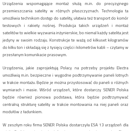
Urządzenia wspomagające montaż służą m.in. do precyzyjnego
przemieszczania satelity w różnych płaszczyznach. Technologia ta
umożliwia technikom dostęp do satelity, ułatwia też transport do komór
testowych i rakiety nośnej. Produkcja takich urządzeń i montaż
satelitów to wielkie wyzwania inżynierskie, bo niemal każdy satelita jest
jedyny w swoim rodzaju. Konstrukcje te ważą od kilkuset kilogramów
do kilku ton i składają się z tysięcy części i kilometrów kabli – czytamy w
przesłanym komunikacie prasowym.
Urządzenia, jakie zaprojektują Polacy na potrzeby projektu Electra
umożliwią m.in. bezpieczne i wygodne podtrzymywanie paneli lotnych
w trakcie montażu. Będzie je można przystosować do paneli o różnych
wymiarach i masie. Wśród urządzeń, które dostarczy SENER Polska
będzie również pionowa podstawa, która będzie podtrzymywać
centralną strukturę satelity w trakcie montowania na niej paneli oraz
modułów z ładunkiem.
W zeszłym roku firma SENER Polska dostarczyła ESA 13 urządzeń dla