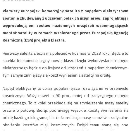
Pierwszy europejski komercyjny satelita z napędem elektrycznym
zostanie zbudowany z udziałem polskich inżynierów. Zaprojektują i
wyprodukują oni zestaw naziemnych urządzeń wspomagających
montaż satelity w ramach wspieranego przez Europejską Agencję
Kosmiczną (ESA) projektu Electra.
Pierwszy satelita Electra ma polecieć w kosmos w 2023 roku. Będzie to
satelita telekomunikacyjny nowej klasy. Dzięki wykorzystaniu napędu
elektrycznego będzie on lżejszy od urządzeń z napędem chemicznym.
Tym samym zmniejszy się koszt wyniesienia satelity na orbitę.
Napęd elektryczny to coraz popularniejsze rozwiązanie w przemyśle
kosmicznym. Waży nawet o 90 proc. mniej od tradycyjnego napędu
chemicznego. To z kolei przekłada się na zmniejszenie masy satelity
prawie o połowę. Biorąc pod uwagę wysokie koszty wyniesienia na
orbitę każdego kilograma, tak duża redukcja masy umożliwia radykalne
obniżenie kosztów misji kosmicznych. Dzięki temu staną się one