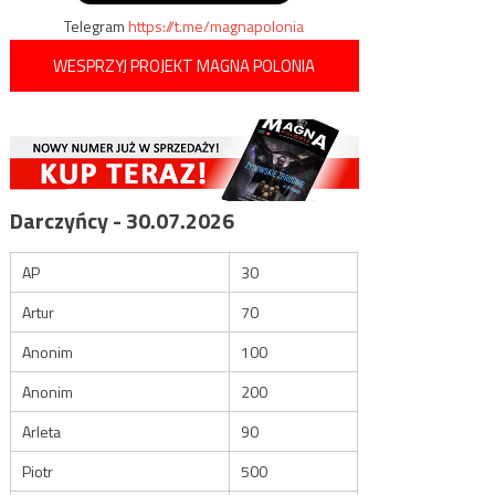
Telegram
https://t.me/magnapolonia
WESPRZYJ PROJEKT MAGNA POLONIA
Darczyńcy - 30.07.2026
AP
30
Artur
70
Anonim
100
Anonim
200
Arleta
90
Piotr
500