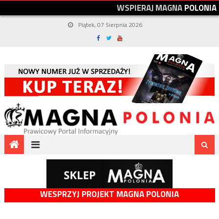
W
S
P
I
E
R
A
J
M
A
G
N
A
P
O
L
O
N
I
A
Piątek, 07 Sierpnia 2026
WESPRZYJ PROJEKT MAGNA POLONIA