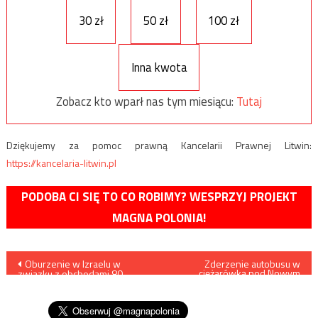
30 zł
50 zł
100 zł
Inna kwota
Zobacz kto wparł nas tym miesiącu:
Tutaj
Dziękujemy za pomoc prawną Kancelarii Prawnej Litwin:
https://kancelaria-litwin.pl
PODOBA CI SIĘ TO CO ROBIMY? WESPRZYJ PROJEKT
MAGNA POLONIA!
Nawigacja
Oburzenie w Izraelu w
Zderzenie autobusu w
ciężarówką pod Nowym
związku z obchodami 80.
Sączem
wpisu
rocznicy wybuchu II wojny
światowej