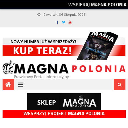
W
S
P
I
E
R
A
J
M
A
G
N
A
P
O
L
O
N
I
A
Czwartek, 06 Sierpnia 2026
WESPRZYJ PROJEKT MAGNA POLONIA