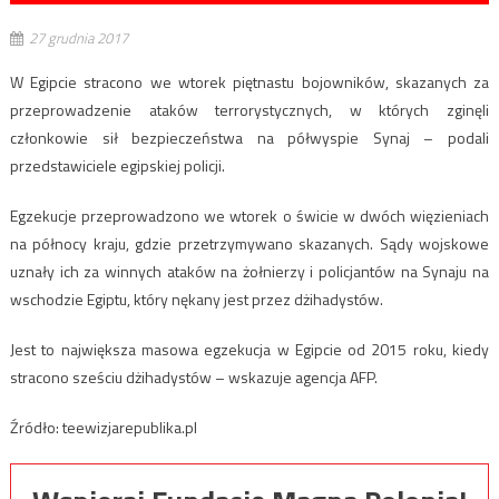
27 grudnia 2017
W Egipcie stracono we wtorek piętnastu bojowników, skazanych za
przeprowadzenie ataków terrorystycznych, w których zginęli
członkowie sił bezpieczeństwa na półwyspie Synaj – podali
przedstawiciele egipskiej policji.
Egzekucje przeprowadzono we wtorek o świcie w dwóch więzieniach
na północy kraju, gdzie przetrzymywano skazanych. Sądy wojskowe
uznały ich za winnych ataków na żołnierzy i policjantów na Synaju na
wschodzie Egiptu, który nękany jest przez dżihadystów.
Jest to największa masowa egzekucja w Egipcie od 2015 roku, kiedy
stracono sześciu dżihadystów – wskazuje agencja AFP.
Źródło: teewizjarepublika.pl