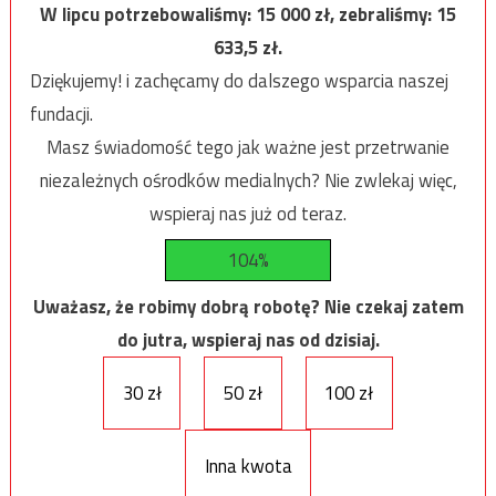
W lipcu potrzebowaliśmy:
15 000
zł, zebraliśmy:
15
633,5
zł.
Dziękujemy! i zachęcamy do dalszego wsparcia naszej
fundacji.
Masz świadomość tego jak ważne jest przetrwanie
niezależnych ośrodków medialnych? Nie zwlekaj więc,
wspieraj nas już od teraz.
104%
Uważasz, że robimy dobrą robotę? Nie czekaj zatem
do jutra, wspieraj nas od dzisiaj.
30 zł
50 zł
100 zł
Inna kwota