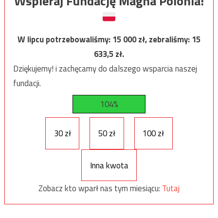
Wspieraj Fundację Magna Polonia!
W lipcu potrzebowaliśmy:
15 000
zł, zebraliśmy:
15
633,5
zł.
Dziękujemy! i zachęcamy do dalszego wsparcia naszej
fundacji.
104%
30 zł
50 zł
100 zł
Inna kwota
Zobacz kto wparł nas tym miesiącu:
Tutaj