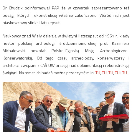
Dr Chudzik poinformował PAP, że w czwartek zaprezentowano też
posągi, których rekonstrukcję właśnie zakończono. Wśród nich jest
piaskowcowy sfinks Hatszepsut.
Naukowcy znad Wisły działają w świątyni Hatszepsut od 1961 r., kiedy
nestor polskiej archeologii śródziemnomorskiej prof. Kazimierz
Michałowski powołał Polsko-Egipską Misję Archeologiczno-
Konserwatorską. Od tego czasu archeolodzy, konserwatorzy i
architekci związani z CAŚ UW pracują nad dokumentacją i rekonstrukcją
świątyni. Na temat ich badań można przeczytać m.in.
TU
,
TU
,
TU
,
TU
i
TU
.