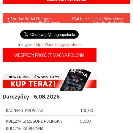
Nawigacja
Sondaż Social Changes:
CBA bierze się za Sikorskiego.
Trwa kontrola jego
Rośnie poparcie dla PiS, tracą
oświadczeń majątkowych
wpisu
Lewica oraz Polska 2050
Telegram
https://t.me/magnapolonia
WESPRZYJ PROJEKT MAGNA POLONIA
Darczyńcy - 6.08.2026
KACPER STAROŚCIAK
100,00
KULCZYK GRZEGORZ POLIŃSKA i
50,00
KULCZYK KATARZYNA