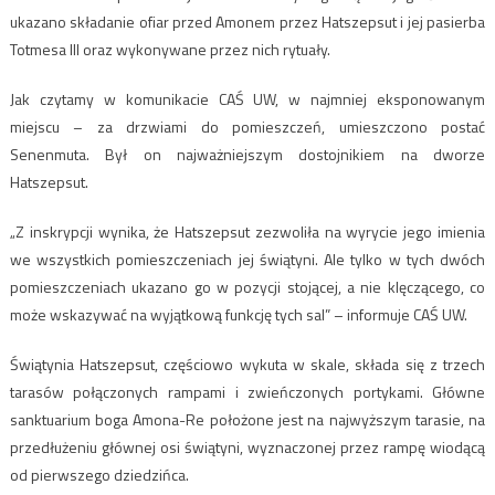
ukazano składanie ofiar przed Amonem przez Hatszepsut i jej pasierba
Totmesa III oraz wykonywane przez nich rytuały.
Jak czytamy w komunikacie CAŚ UW, w najmniej eksponowanym
miejscu – za drzwiami do pomieszczeń, umieszczono postać
Senenmuta. Był on najważniejszym dostojnikiem na dworze
Hatszepsut.
„Z inskrypcji wynika, że Hatszepsut zezwoliła na wyrycie jego imienia
we wszystkich pomieszczeniach jej świątyni. Ale tylko w tych dwóch
pomieszczeniach ukazano go w pozycji stojącej, a nie klęczącego, co
może wskazywać na wyjątkową funkcję tych sal” – informuje CAŚ UW.
Świątynia Hatszepsut, częściowo wykuta w skale, składa się z trzech
tarasów połączonych rampami i zwieńczonych portykami. Główne
sanktuarium boga Amona-Re położone jest na najwyższym tarasie, na
przedłużeniu głównej osi świątyni, wyznaczonej przez rampę wiodącą
od pierwszego dziedzińca.