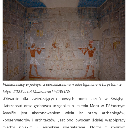
Płaskorzeźby w jednym z pomieszczeniem udostępnionym turystom w
lutym 2023 r.. fot M.Jawornicki-CAS UW
„Otwarcie dla zwiedzających nowych pomieszczeń w świątyni
Hatszepsut oraz grobowca urzędnika o imieniu Meru w Północnym
Asasifie jest ukoronowaniem wielu lat pracy archeologów,
konserwatorów i architektów. Jest ono owocem ścisłej współpracy
między polskimi i egipskimi specjalistami, którzy z równym