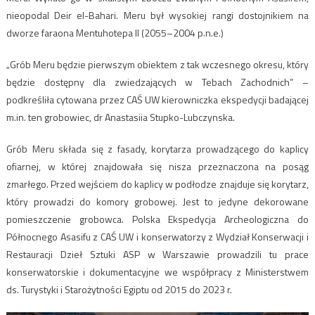
nieopodal Deir el-Bahari. Meru był wysokiej rangi dostojnikiem na
dworze faraona Mentuhotepa II (2055–2004 p.n.e.)
„Grób Meru będzie pierwszym obiektem z tak wczesnego okresu, który
będzie dostępny dla zwiedzających w Tebach Zachodnich” –
podkreśliła cytowana przez CAŚ UW kierowniczka ekspedycji badającej
m.in. ten grobowiec, dr Anastasiia Stupko-Lubczynska.
Grób Meru składa się z fasady, korytarza prowadzącego do kaplicy
ofiarnej, w której znajdowała się nisza przeznaczona na posąg
zmarłego. Przed wejściem do kaplicy w podłodze znajduje się korytarz,
który prowadzi do komory grobowej. Jest to jedyne dekorowane
pomieszczenie grobowca. Polska Ekspedycja Archeologiczna do
Północnego Asasifu z CAŚ UW i konserwatorzy z Wydział Konserwacji i
Restauracji Dzieł Sztuki ASP w Warszawie prowadzili tu prace
konserwatorskie i dokumentacyjne we współpracy z Ministerstwem
ds. Turystyki i Starożytności Egiptu od 2015 do 2023 r.