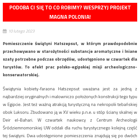
PODOBA CI SIĘ TO CO ROBIMY? WESPRZYJ PROJEKT
MAGNA POLONIA!
10 lutego 2023
Pomieszczenie świątyni Hatszepsut, w którym prawdopodobnie
przechowywano w starożytności substancje aromatyczne i lniane
szaty potrzebne podczas obrzędów, udostępniono w czwartek dla
turystów. To efekt prac polsko-egipskiej misji archeologiczno-
konserwatorskiej.
Świątynia kobiety-faraona Hatszepsut uważana jest za jedną z
najbardziej oryginalnych i malowniczo położonych konstrukcji tego typu
w Egipcie. Jest też ważną atrakcją turystyczną na nekropolii tebańskiej
obok Luksoru. Zbudowano ją w XV wieku p.n.e. u stóp ściany skalnej w
Deir el-Bahari. W czwartek naukowcy z Centrum Archeologii
Śródziemnomorskiej UW oddali dla ruchu turystycznego kolejną część
tej świątyni. Dwa udostępnione pomieszczenia znajdują się po dwóch