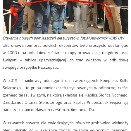
Otwarcie nowych pomieszczeń dla turystów, fot.M.Jawornicki-CAS UW
Ukoronowaniem prac polskich ekspertów było uroczyste odsłonięcie
w 2008 r. na południowej ścianie rampy prowadzącej na górny taras
świątyni – tablicy, upamiętniającej ich trud włożony w odbudowę
świętego przybytku Hatszepsut.
W 2015 r. naukowcy udostępnili dla zwiedzających Kompleks Kultu
Solarnego – to grupa pomieszczeń usytuowanych w północnej części
górnego tarasu świątyni, na którą składają się: Kaplica Słońca Nocnego,
Dziedziniec Ołtarza Słonecznego oraz kaplica Anubisa. Jak wyjaśniają
badacze, to tam oddawano cześć m.in. Amonowi-Ra.
W czwartek otwarto dla zwiedzających również grobowiec wielmoży
Meru. Wykuto go w skalistym zboczu zwanym Północnym Asasifem,