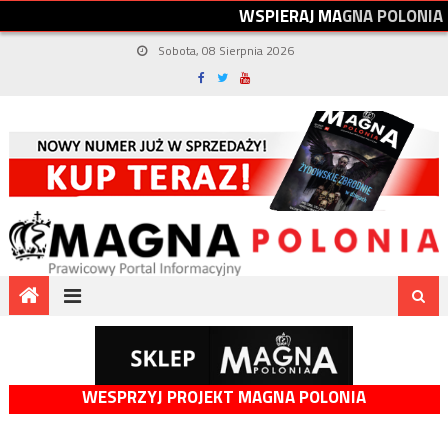
W
S
P
I
E
R
A
J
M
A
G
N
A
P
O
L
O
N
I
A
Sobota, 08 Sierpnia 2026
WESPRZYJ PROJEKT MAGNA POLONIA