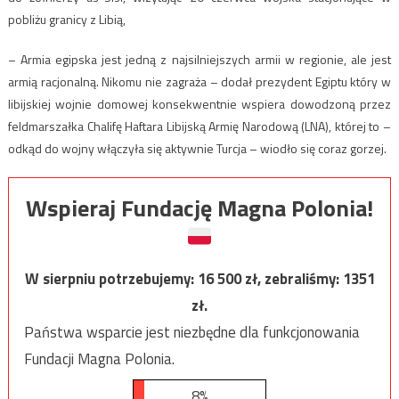
pobliżu granicy z Libią,
– Armia egipska jest jedną z najsilniejszych armii w regionie, ale jest
armią racjonalną. Nikomu nie zagraża – dodał prezydent Egiptu który w
libijskiej wojnie domowej konsekwentnie wspiera dowodzoną przez
feldmarszałka Chalifę Haftara Libijską Armię Narodową (LNA), której to –
odkąd do wojny włączyła się aktywnie Turcja – wiodło się coraz gorzej.
Wspieraj Fundację Magna Polonia!
W sierpniu potrzebujemy:
16 500
zł, zebraliśmy:
1351
zł.
Państwa wsparcie jest niezbędne dla funkcjonowania
Fundacji Magna Polonia.
8%