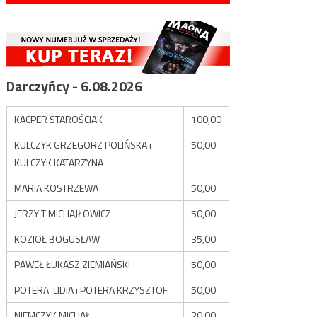
Darczyńcy - 6.08.2026
KACPER STAROŚCIAK
100,00
KULCZYK GRZEGORZ POLIŃSKA i
50,00
KULCZYK KATARZYNA
MARIA KOSTRZEWA
50,00
JERZY T MICHAJŁOWICZ
50,00
KOZIOŁ BOGUSŁAW
35,00
PAWEŁ ŁUKASZ ZIEMIAŃSKI
50,00
POTERA LIDIA i POTERA KRZYSZTOF
50,00
NIEMCZYK MICHAŁ
20,00