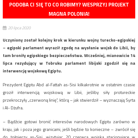
PODOBA CI SIĘ TO CO ROBIMY? WESPRZYJ PROJEKT
MAGNA POLONIA!
20 lipca 2020
Uczyniony został kolejny krok w kierunku wojny turecko-egipskiej
– egipski parlament wyraził zgodę na wysłanie wojsk do Libii, by
tam broniły egipskiego bezpieczeństwa. Wcześniej, mianowicie 14
lipca rezydujący w Tobruku parlament libijski zgodził się na
interwencję wojskową Egiptu.
Prezydent Egiptu Abd al-Fattah as-Sisi kilkakrotnie w ostatnim czasie
groził interwencją wojskową w Libii, jeśliby siły protureckie
przekroczyły „czerwoną linię”, którą – jak stwierdził – wyznaczają Syrta
i Al- Dżufra.
– Bądźcie gotowi bronić interesów narodowych Egiptu zarówno w
kraju, jak i poza jego granicami, jeśli będzie to konieczne – zwrócił się
do żołnierzy as-Sisi, wizytując 20 czerwca wojska stacjonujące w