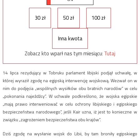
30 zł
50 zł
100 zł
Inna kwota
Zobacz kto wparł nas tym miesiącu:
Tutaj
14 lipca rezydujący w Tobruku parlament libijski podjął uchwałę, w
której wyraził zgodę na egipską interwencję wojskową. Wezwał on w
nim do podjęcia „wspólnych wysiłków obu bratnich narodów” w celu
„pokonania najeźdźcy”. W uchwale podkreślono, że wojska egipskie
„mają prawo interweniować w celu ochrony libijskiego i egipskiego
bezpieczeństwa narodowego”, jeśli Kair uzna, iż jest to konieczne w
związku „zagrożeniem bezpieczeństwa obu krajów”.
Dziś zgodę na wysłanie wojsk do Libii, by tam broniły egipskiego