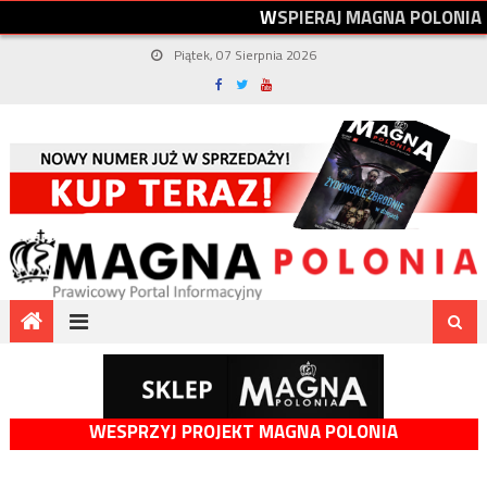
W
S
P
I
E
R
A
J
M
A
G
N
A
P
O
L
O
N
I
A
Piątek, 07 Sierpnia 2026
WESPRZYJ PROJEKT MAGNA POLONIA