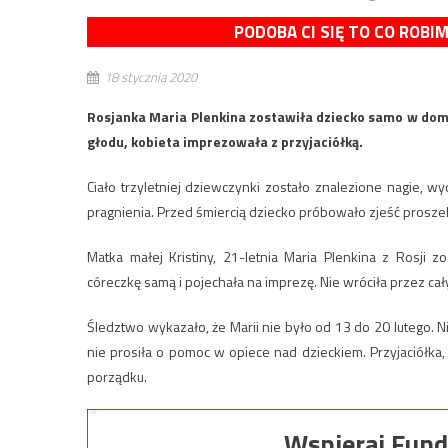
PODOBA CI SIĘ TO CO ROBI
18 stycznia 2020
Rosjanka Maria Plenkina zostawiła dziecko samo w domu 
głodu, kobieta imprezowała z przyjaciółką.
Ciało trzyletniej dziewczynki zostało znalezione nagie, 
pragnienia. Przed śmiercią dziecko próbowało zjeść proszek
Matka małej Kristiny, 21-letnia Maria Plenkina z Rosji 
córeczkę samą i pojechała na imprezę. Nie wróciła przez c
Śledztwo wykazało, że Marii nie było od 13 do 20 lutego. 
nie prosiła o pomoc w opiece nad dzieckiem. Przyjaciółka, 
porządku.
Wspieraj Fund