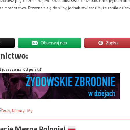
ła zdrowa psychicznie i w pełni świadoma swoich działań. Grozi jej od 8 do 
a morderstwo. Przyznała się do winy, jednak stwierdziła, że zabiła dziec
t
Obserwuj nas
Zapisz
nictwo:
t jeszcze naród polski?
ację Magna Polonia!