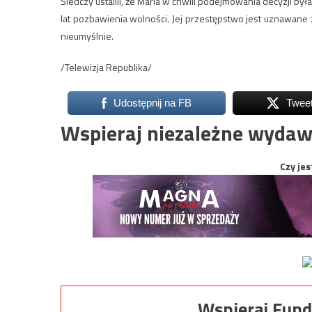
Śledczy ustalili, że Maria w chwili podejmowania decyzji by
lat pozbawienia wolności. Jej przestępstwo jest uznawane z
nieumyślnie.
/Telewizja Republika/
Udostępnij na FB
Twee
Wspieraj niezależne wydaw
Czy jes
Wspieraj Fund