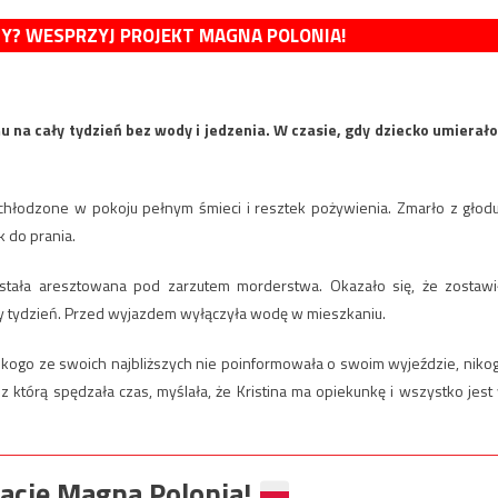
MY? WESPRZYJ PROJEKT MAGNA POLONIA!
na cały tydzień bez wody i jedzenia. W czasie, gdy dziecko umierało
wychłodzone w pokoju pełnym śmieci i resztek pożywienia. Zmarło z głodu
 do prania.
została aresztowana pod zarzutem morderstwa. Okazało się, że zostawi
ały tydzień. Przed wyjazdem wyłączyła wodę w mieszkaniu.
Nikogo ze swoich najbliższych nie poinformowała o swoim wyjeździe, niko
z którą spędzała czas, myślała, że Kristina ma opiekunkę i wszystko jest
ację Magna Polonia!