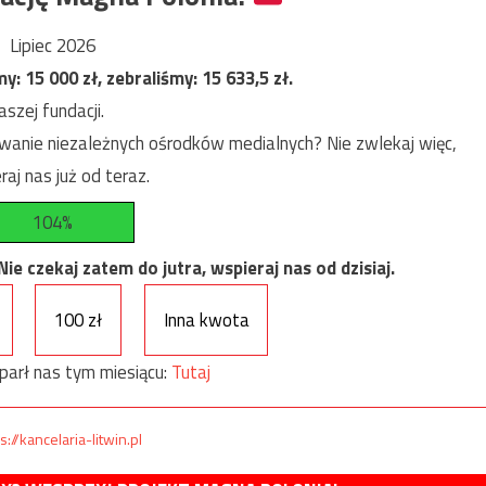
Lipiec 2026
my:
15 000
zł, zebraliśmy:
15 633,5
zł.
szej fundacji.
anie niezależnych ośrodków medialnych? Nie zwlekaj więc,
raj nas już od teraz.
104%
e czekaj zatem do jutra, wspieraj nas od dzisiaj.
100 zł
Inna kwota
parł nas tym miesiącu:
Tutaj
s://kancelaria-litwin.pl