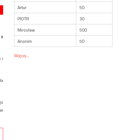
Artur
50
PIOTR
30
Mirosław
500
 z
Anonim
50
Więcej...
 i
ła
go
 w