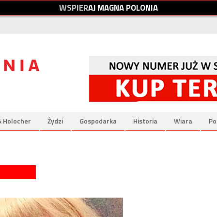
W
S
P
I
E
R
A
J
M
A
G
N
A
P
O
L
O
N
I
A
& Holocher
Żydzi
Gospodarka
Historia
Wiara
Po