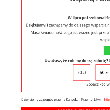
W lipcu potrzebowaliś
Dziękujemy! i zachęcamy do dalszego wsparcia na
Masz świadomość tego jak ważne jest przetrw
wspie
Uważasz, że robimy dobrą robotę? Ni
30 zł
50 zł
Zobacz kto w
Dziękujemy za pomoc prawną Kancelarii Prawnej Litwin:
http