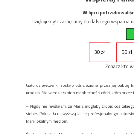
W lipcu potrzebowaliś
Dziękujemy! i zachęcamy do dalszego wsparcia na
30 zł
50 zł
Zobacz kto w
Ciało dziewczynki zostało odnalezione przez jej babcię Iri
urodzin. Nie wiedziała nic o nieobecności córki, która przez
– Nigdy nie myślałam, że Maria mogłaby zrobić coś takieg
siebie. Pokazała najwyższą klasę profesjonalnego aktorst
Marii lokalnym mediom.