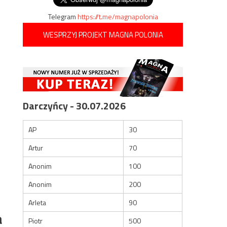
Telegram
https://t.me/magnapolonia
WESPRZYJ PROJEKT MAGNA POLONIA
Darczyńcy - 30.07.2026
AP
30
Artur
70
Anonim
100
Anonim
200
Arleta
90
a
Piotr
500