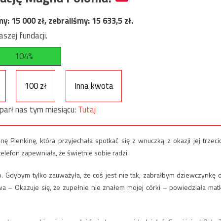
my:
15 000
zł, zebraliśmy:
15 633,5
zł.
szej fundacji.
104%
100 zł
Inna kwota
parł nas tym miesiącu:
Tutaj
nę Plenkinę, która przyjechała spotkać się z wnuczką z okazji jej trzeci
 telefon zapewniała, że świetnie sobie radzi.
o. Gdybym tylko zauważyła, że coś jest nie tak, zabrałbym dziewczynkę 
wa – Okazuje się, że zupełnie nie znałem mojej córki – powiedziała mat