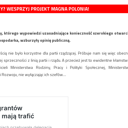
MY? WESPRZYJ PROJEKT MAGNA POLONIA!
y, którego wypowiedzi uzasadniające konieczność szerokiego otwarc
spodarka, wzburzyły opinię publiczną.
cią nie było korzystne dla partii rządzącej. Próbuje nam się więc obecn
 sprzeczności z linią partii i rządu. A przecież jest to ewidentne kłamstw
eli Ministerstwa Rodziny, Pracy i Polityki Społecznej, Ministerst
i i Rozwoju, nie wyłączając ich szefów…