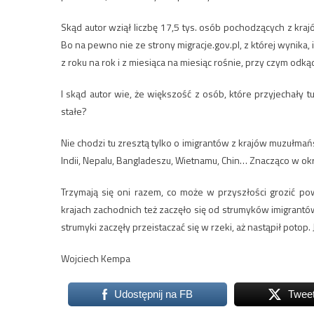
Skąd autor wziął liczbę 17,5 tys. osób pochodzących z k
Bo na pewno nie ze strony migracje.gov.pl, z której wynika, iż
z roku na rok i z miesiąca na miesiąc rośnie, przy czym od
I skąd autor wie, że większość z osób, które przyjechały tu
stałe?
Nie chodzi tu zresztą tylko o imigrantów z krajów muzułmań
Indii, Nepalu, Bangladeszu, Wietnamu, Chin… Znacząco w ok
Trzymają się oni razem, co może w przyszłości grozić po
krajach zachodnich też zaczęło się od strumyków imigrantów 
strumyki zaczęły przeistaczać się w rzeki, aż nastąpił potop. 
Wojciech Kempa
Udostępnij na FB
Twee