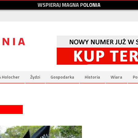
W
S
P
I
E
R
A
J
M
A
G
N
A
P
O
L
O
N
I
A
& Holocher
Żydzi
Gospodarka
Historia
Wiara
Po