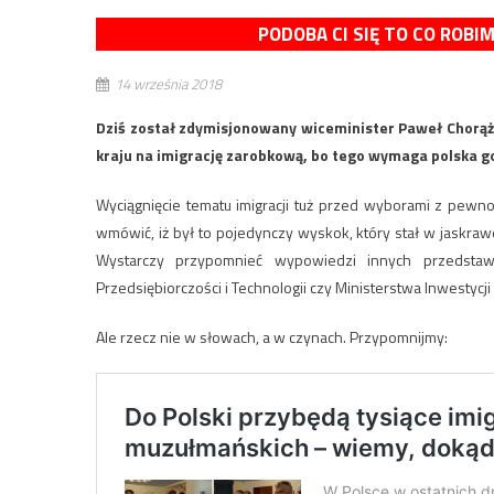
PODOBA CI SIĘ TO CO ROBI
14 września 2018
Dziś został zdymisjonowany wiceminister Paweł Chorąż
kraju na imigrację zarobkową, bo tego wymaga polska go
Wyciągnięcie tematu imigracji tuż przed wyborami z pewnoś
wmówić, iż był to pojedynczy wyskok, który stał w jaskrawej
Wystarczy przypomnieć wypowiedzi innych przedstawici
Przedsiębiorczości i Technologii czy Ministerstwa Inwestycj
Ale rzecz nie w słowach, a w czynach. Przypomnijmy: