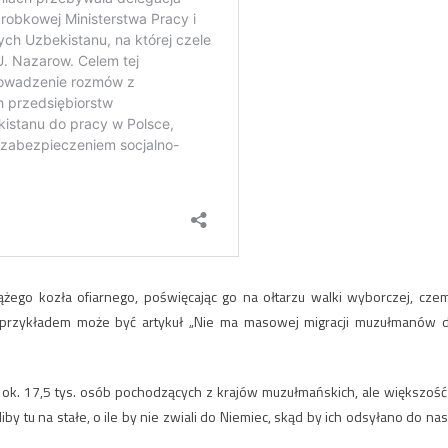
żego kozła ofiarnego, poświęcając go na ołtarzu walki wyborczej, cze
przykładem może być artykuł „Nie ma masowej migracji muzułmanów 
k. 17,5 tys. osób pochodzących z krajów muzułmańskich, ale większość
iby tu na stałe, o ile by nie zwiali do Niemiec, skąd by ich odsyłano do nas