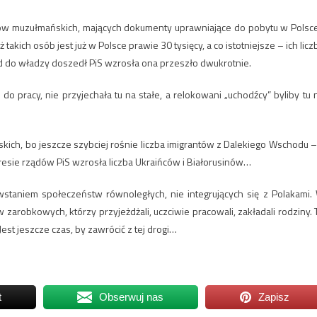
rajów muzułmańskich, mających dokumenty uprawniające do pobytu w Polsc
 takich osób jest już w Polsce prawie 30 tysięcy, a co istotniejsze – ich licz
kąd do władzy doszedł PiS wzrosła ona przeszło dwukrotnie.
 do pracy, nie przyjechała tu na stałe, a relokowani „uchodźcy” byliby tu 
skich, bo jeszcze szybciej rośnie liczba imigrantów z Dalekiego Wschodu –
resie rządów PiS wzrosła liczba Ukraińców i Białorusinów…
wstaniem społeczeństw równoległych, nie integrujących się z Polakami.
zarobkowych, którzy przyjeżdżali, uczciwie pracowali, zakładali rodziny. 
Jest jeszcze czas, by zawrócić z tej drogi…
t
Obserwuj nas
Zapisz