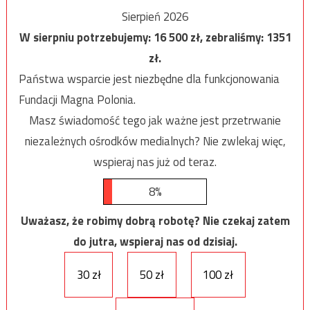
Sierpień 2026
W sierpniu potrzebujemy:
16 500
zł, zebraliśmy:
1351
zł.
Państwa wsparcie jest niezbędne dla funkcjonowania
Fundacji Magna Polonia.
Masz świadomość tego jak ważne jest przetrwanie
niezależnych ośrodków medialnych? Nie zwlekaj więc,
wspieraj nas już od teraz.
8%
Uważasz, że robimy dobrą robotę? Nie czekaj zatem
do jutra, wspieraj nas od dzisiaj.
30 zł
50 zł
100 zł