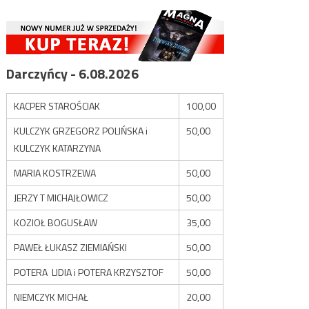
Darczyńcy - 6.08.2026
KACPER STAROŚCIAK
100,00
KULCZYK GRZEGORZ POLIŃSKA i
50,00
KULCZYK KATARZYNA
MARIA KOSTRZEWA
50,00
JERZY T MICHAJŁOWICZ
50,00
KOZIOŁ BOGUSŁAW
35,00
PAWEŁ ŁUKASZ ZIEMIAŃSKI
50,00
POTERA LIDIA i POTERA KRZYSZTOF
50,00
NIEMCZYK MICHAŁ
20,00