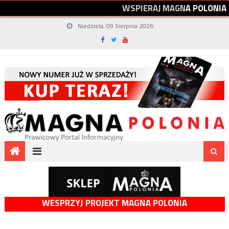
W
S
P
I
E
R
A
J
M
A
G
N
A
P
O
L
O
N
I
A
Niedziela, 09 Sierpnia 2026
WESPRZYJ PROJEKT MAGNA POLONIA