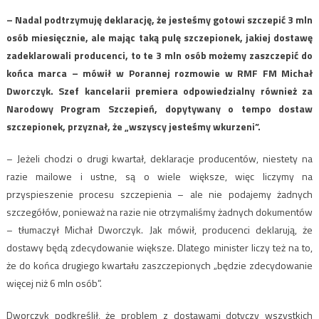
– Nadal podtrzymuję deklarację, że jesteśmy gotowi szczepić 3 mln
osób miesięcznie, ale mając taką pulę szczepionek, jakiej dostawę
zadeklarowali producenci, to te 3 mln osób możemy zaszczepić do
końca marca – mówił w Porannej rozmowie w RMF FM Michał
Dworczyk. Szef kancelarii premiera odpowiedzialny również za
Narodowy Program Szczepień, dopytywany o tempo dostaw
szczepionek, przyznał, że „wszyscy jesteśmy wkurzeni”.
– Jeżeli chodzi o drugi kwartał, deklaracje producentów, niestety na
razie mailowe i ustne, są o wiele większe, więc liczymy na
przyspieszenie procesu szczepienia – ale nie podajemy żadnych
szczegółów, ponieważ na razie nie otrzymaliśmy żadnych dokumentów
– tłumaczył Michał Dworczyk. Jak mówił, producenci deklarują, że
dostawy będą zdecydowanie większe. Dlatego minister liczy też na to,
że do końca drugiego kwartału zaszczepionych „będzie zdecydowanie
więcej niż 6 mln osób”.
Dworczyk podkreślił, że problem z dostawami dotyczy wszystkich