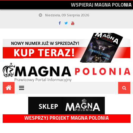
W
S
P
I
E
R
A
J
M
A
G
N
A
P
O
L
O
N
I
A
Niedziela, 09 Sierpnia 2026
WESPRZYJ PROJEKT MAGNA POLONIA