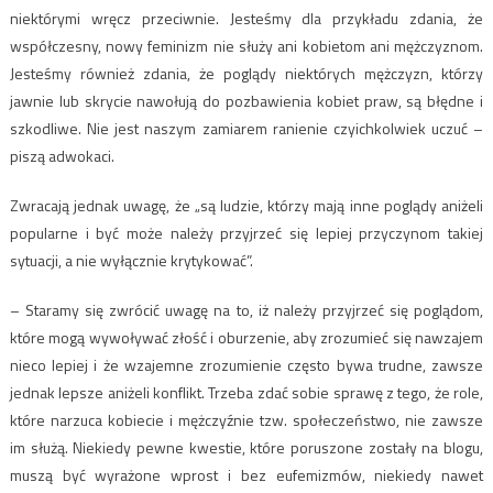
niektórymi wręcz przeciwnie. Jesteśmy dla przykładu zdania, że
współczesny, nowy feminizm nie służy ani kobietom ani mężczyznom.
Jesteśmy również zdania, że poglądy niektórych mężczyzn, którzy
jawnie lub skrycie nawołują do pozbawienia kobiet praw, są błędne i
szkodliwe. Nie jest naszym zamiarem ranienie czyichkolwiek uczuć –
piszą adwokaci.
Zwracają jednak uwagę, że „są ludzie, którzy mają inne poglądy aniżeli
popularne i być może należy przyjrzeć się lepiej przyczynom takiej
sytuacji, a nie wyłącznie krytykować”.
– Staramy się zwrócić uwagę na to, iż należy przyjrzeć się poglądom,
które mogą wywoływać złość i oburzenie, aby zrozumieć się nawzajem
nieco lepiej i że wzajemne zrozumienie często bywa trudne, zawsze
jednak lepsze aniżeli konflikt. Trzeba zdać sobie sprawę z tego, że role,
które narzuca kobiecie i mężczyźnie tzw. społeczeństwo, nie zawsze
im służą. Niekiedy pewne kwestie, które poruszone zostały na blogu,
muszą być wyrażone wprost i bez eufemizmów, niekiedy nawet