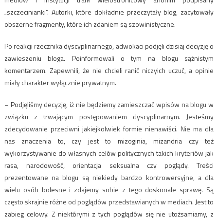
„szczecinianki”. Autorki, które dokładnie przeczytały blog, zacytowały
obszerne fragmenty, które ich zdaniem są szowinistyczne.
Po reakcji rzecznika dyscyplinarnego, adwokaci podjęli dzisiaj decyzję o
zawieszeniu bloga. Poinformowali o tym na blogu sążnistym
komentarzem. Zapewnili, że nie chcieli ranić niczyich uczuć, a opinie
miały charakter wyłącznie prywatnym.
– Podjęliśmy decyzję, iż nie będziemy zamieszczać wpisów na blogu w
związku z trwającym postępowaniem dyscyplinarnym. Jesteśmy
zdecydowanie przeciwni jakiejkolwiek formie nienawiści. Nie ma dla
nas znaczenia to, czy jest to mizoginia, mizandria czy też
wykorzystywanie do własnych celów politycznych takich kryteriów jak
rasa, narodowość, orientacja seksualna czy poglądy. Treści
prezentowane na blogu są niekiedy bardzo kontrowersyjne, a dla
wielu osób bolesne i zdajemy sobie z tego doskonale sprawę. Są
często skrajnie różne od poglądów przedstawianych w mediach. Jest to
zabieg celowy. Z niektórymi z tych poglądów się nie utożsamiamy, z