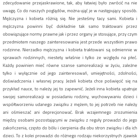
zdecydowanie przejaskrawione, tak, aby łatwiej było zwrócić na nie
uwagę. Co do naszych poglądów, można ująć je w następujący sposób.
Mężczyzna i kobieta różnią się. Nie jesteśmy tacy sami. Kobieta i
mężczyzna powinni być dokładnie tak samo traktowani przez
obowiązujące normy prawne jak i przez organy je stosujące, przy czym
przedmiotem naszego zainteresowania jest przede wszystkim prawo
rodzinne. Nierzadko mężczyzna i kobieta traktowani są odmiennie w
sprawach rodzinnych, niestety właśnie i tylko ze względu na płeć.
Każdy powinien mieć równe szanse samorealizacji w życiu, zależne
tylko i wyłącznie od jego zainteresowań, umiejętności, zdolności,
doświadczenia i własnej pracy. Jeżeli kobieta chce poświęcić się na
przykład nauce, to należy jej to zapewnić. Jeżeli inna kobieta upatruje
swojej samorealizacji w posiadaniu rodziny, wychowywaniu dzieci i
współtworzeniu udanego związku z mężem, to jej potrzeb nie należy
ani ośmieszać ani deprecjonować. Brak wzajemnego zrozumienia
między osobami pozostającymi w związku z reguły prowadzi do jego
zakończenia, często do bólu i cierpienia dla obu stron związku i dla ich
dzieci. To z kolei prowadzi do różnego rodzaju niekorzystnych zjawisk