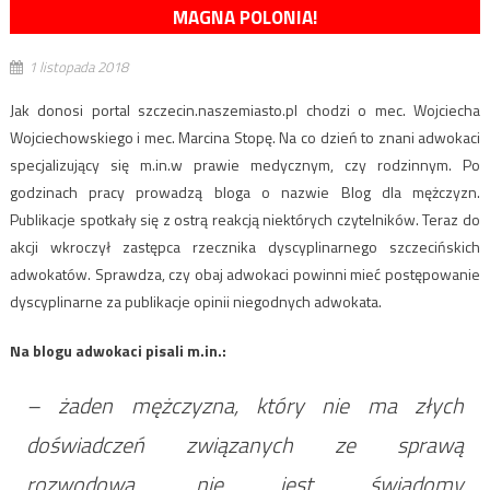
MAGNA POLONIA!
1 listopada 2018
Jak donosi portal szczecin.naszemiasto.pl chodzi o mec. Wojciecha
Wojciechowskiego i mec. Marcina Stopę. Na co dzień to znani adwokaci
specjalizujący się m.in.w prawie medycznym, czy rodzinnym. Po
godzinach pracy prowadzą bloga o nazwie Blog dla mężczyzn.
Publikacje spotkały się z ostrą reakcją niektórych czytelników. Teraz do
akcji wkroczył zastępca rzecznika dyscyplinarnego szczecińskich
adwokatów. Sprawdza, czy obaj adwokaci powinni mieć postępowanie
dyscyplinarne za publikacje opinii niegodnych adwokata.
Na blogu adwokaci pisali m.in.:
– żaden mężczyzna, który nie ma złych
doświadczeń związanych ze sprawą
rozwodową, nie jest świadomy