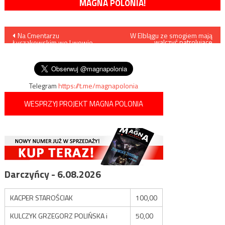
MAGNA POLONIA!
Nawigacja
Na Cmentarzu
W Elblągu ze smogiem mają
walczyć patrolujące
Łyczakowskim we Lwowie
przestrzeń powietrzną
wpisu
zapłoną tysiące światełek
drony
pamięci
Telegram
https://t.me/magnapolonia
WESPRZYJ PROJEKT MAGNA POLONIA
Darczyńcy - 6.08.2026
KACPER STAROŚCIAK
100,00
KULCZYK GRZEGORZ POLIŃSKA i
50,00