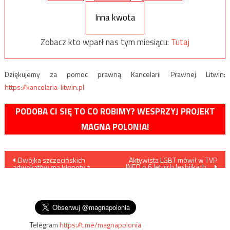
Inna kwota
Zobacz kto wparł nas tym miesiącu:
Tutaj
Dziękujemy za pomoc prawną Kancelarii Prawnej Litwin:
https://kancelaria-litwin.pl
PODOBA CI SIĘ TO CO ROBIMY? WESPRZYJ PROJEKT
MAGNA POLONIA!
Nawigacja
Dwójka szczecińskich
Aktywista LGBT mówił w TVP
INFO o 6 letnich lesbijkach…
adwokatów ma kłopoty z
wpisu
powodu prowadzenia bloga
ukazującego dyskryminacje
mężczyzn przez sądy w
sprawach rozwodowych
Telegram
https://t.me/magnapolonia