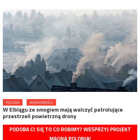
POLSKA
WIADOMOŚCI
W Elblągu ze smogiem mają walczyć patrolujące
przestrzeń powietrzną drony
PODOBA CI SIĘ TO CO ROBIMY? WESPRZYJ PROJEKT
MAGNA POLONIA!