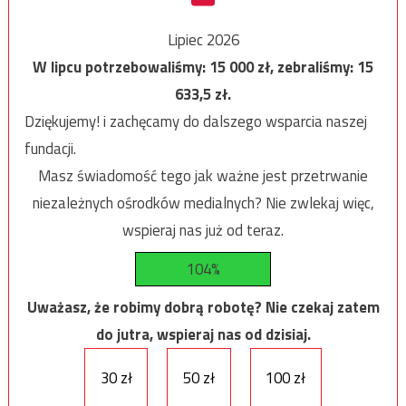
Lipiec 2026
W lipcu potrzebowaliśmy:
15 000
zł, zebraliśmy:
15
633,5
zł.
Dziękujemy! i zachęcamy do dalszego wsparcia naszej
fundacji.
Masz świadomość tego jak ważne jest przetrwanie
niezależnych ośrodków medialnych? Nie zwlekaj więc,
wspieraj nas już od teraz.
104%
Uważasz, że robimy dobrą robotę? Nie czekaj zatem
do jutra, wspieraj nas od dzisiaj.
30 zł
50 zł
100 zł