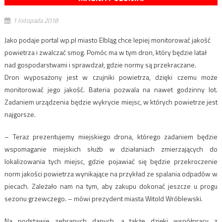
1 listopada 2018
Jako podaje portal wp.pl miasto Elbląg chce lepiej monitorować jakość
powietrza i zwalczać smog. Pomóc ma w tym dron, który będzie latał
nad gospodarstwami i sprawdzał, gdzie normy są przekraczane.
Dron wyposażony jest w czujniki powietrza, dzięki czemu może
monitorować jego jakość. Bateria pozwala na nawet godzinny lot.
Zadaniem urządzenia będzie wykrycie miejsc, w których powietrze jest
najgorsze.
– Teraz prezentujemy miejskiego drona, którego zadaniem będzie
wspomaganie miejskich służb w działaniach zmierzających do
lokalizowania tych miejsc, gdzie pojawiać się będzie przekroczenie
norm jakości powietrza wynikające na przykład ze spalania odpadów w
piecach. Zależało nam na tym, aby zakupu dokonać jeszcze u progu
sezonu grzewczego. – mówi prezydent miasta Witold Wróblewski.
Na podstawie zebranych danych, a także dzięki współpracy z