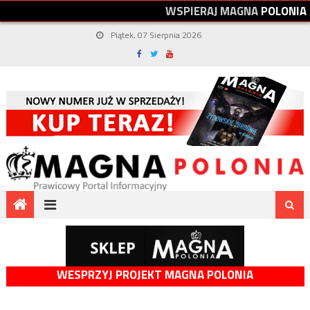
W
S
P
I
E
R
A
J
M
A
G
N
A
P
O
L
O
N
I
A
Piątek, 07 Sierpnia 2026
WESPRZYJ PROJEKT MAGNA POLONIA