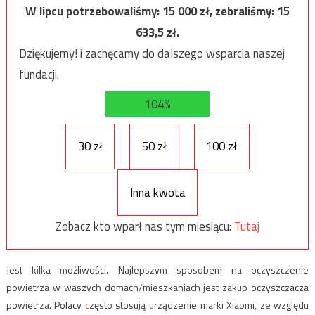
W lipcu potrzebowaliśmy:
15 000
zł, zebraliśmy:
15
633,5
zł.
Dziękujemy! i zachęcamy do dalszego wsparcia naszej
fundacji.
104%
30 zł
50 zł
100 zł
Inna kwota
Zobacz kto wparł nas tym miesiącu:
Tutaj
Jest kilka możliwości. Najlepszym sposobem na oczyszczenie
powietrza w waszych domach/mieszkaniach jest zakup oczyszczacza
powietrza. Polacy
c
zęsto stosują urządzenie marki Xiaomi, ze względu