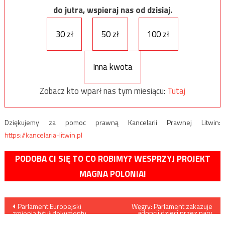
do jutra, wspieraj nas od dzisiaj.
30 zł
50 zł
100 zł
Inna kwota
Zobacz kto wparł nas tym miesiącu:
Tutaj
Dziękujemy za pomoc prawną Kancelarii Prawnej Litwin:
https://kancelaria-litwin.pl
PODOBA CI SIĘ TO CO ROBIMY? WESPRZYJ PROJEKT
MAGNA POLONIA!
Nawigacja
Parlament Europejski
Węgry: Parlament zakazuje
adopcji dzieci przez pary
zmienia tytuł dokumentu
jednopłciowe
przyjętego podczas unijnego