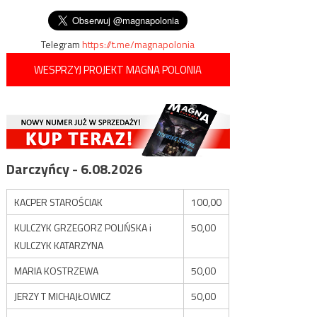
wpisu
szczytu
Telegram
https://t.me/magnapolonia
WESPRZYJ PROJEKT MAGNA POLONIA
Darczyńcy - 6.08.2026
KACPER STAROŚCIAK
100,00
KULCZYK GRZEGORZ POLIŃSKA i
50,00
KULCZYK KATARZYNA
MARIA KOSTRZEWA
50,00
JERZY T MICHAJŁOWICZ
50,00