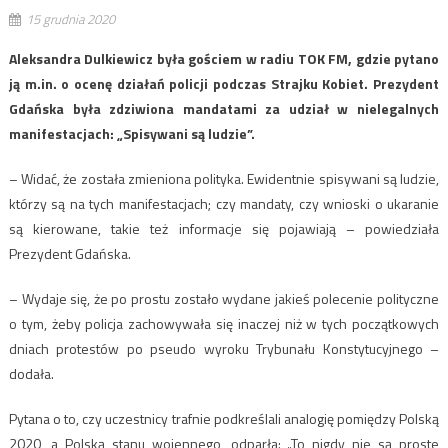
15 grudnia 2020
Aleksandra Dulkiewicz była gościem w radiu TOK FM, gdzie pytano
ją m.in. o ocenę działań policji podczas Strajku Kobiet. Prezydent
Gdańska była zdziwiona mandatami za udział w nielegalnych
manifestacjach: „Spisywani są ludzie”.
– Widać, że została zmieniona polityka. Ewidentnie spisywani są ludzie,
którzy są na tych manifestacjach; czy mandaty, czy wnioski o ukaranie
są kierowane, takie też informacje się pojawiają – powiedziała
Prezydent Gdańska.
– Wydaje się, że po prostu zostało wydane jakieś polecenie polityczne
o tym, żeby policja zachowywała się inaczej niż w tych początkowych
dniach protestów po pseudo wyroku Trybunału Konstytucyjnego –
dodała.
Pytana o to, czy uczestnicy trafnie podkreślali analogię pomiędzy Polską
2020, a Polską stanu wojennego, odparła: „To nigdy nie są proste