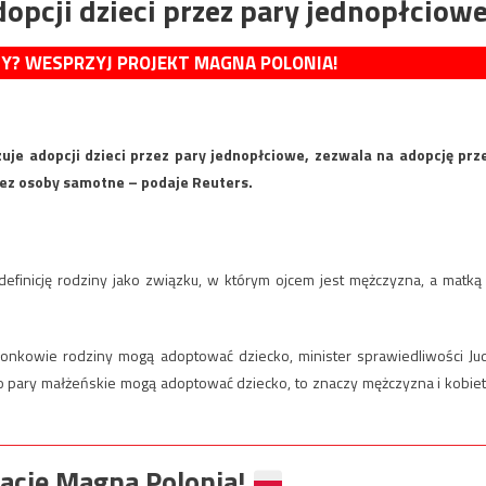
opcji dzieci przez pary jednopłciow
MY? WESPRZYJ PROJEKT MAGNA POLONIA!
uje adopcji dzieci przez pary jednopłciowe, zezwala na adopcję prz
rzez osoby samotne – podaje Reuters.
definicję rodziny jako związku, w którym ojcem jest mężczyzna, a matką
złonkowie rodziny mogą adoptować dziecko, minister sprawiedliwości Jud
lko pary małżeńskie mogą adoptować dziecko, to znaczy mężczyzna i kobiet
ację Magna Polonia!