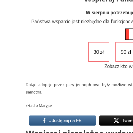
W sierpniu potrzebu
Państwa wsparcie jest niezbędne dla funkcjonow
30 zł
50 zł
Zobacz kto w
Dotąd adopcje przez pary jednopłciowe były możliwe w
samotna.
/Radio Maryja/
Udostępnij na FB
Twee