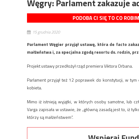
Węgry: Parlament zakazuje ad
PODOBA CI SIĘ TO CO ROBI
15 grudnia 2020
Parlament Węgier przyjął ustawę, która de facto zakaz
małżeństwa i, za specjalna zgodą resortu ds. rodzin, p
Projekt ustawy przedłożył rząd premiera Viktora Orbana.
Parlament przyjął też 12 poprawek do konstytucji, w tym 
kobieta.
Mimo iż istnieją wyjątki, w których osoby samotne, lub c
Varga zapisała w ustawie, że „główną zasadą jest to, iż ty
którzy są małżeństwem”.
Wspieraj Fund