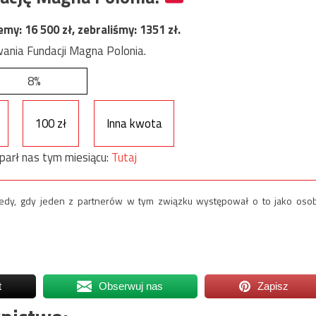
jemy:
16 500
zł, zebraliśmy:
1351
zł.
ania Fundacji Magna Polonia.
8%
100 zł
Inna kwota
parł nas tym miesiącu:
Tutaj
tedy, gdy jeden z partnerów w tym związku występował o to jako oso
t
Obserwuj nas
Zapisz