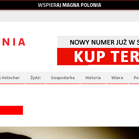
W
S
P
I
E
R
A
J
M
A
G
N
A
P
O
L
O
N
I
A
& Holocher
Żydzi
Gospodarka
Historia
Wiara
Po