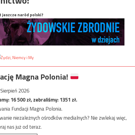
nictwo:
t jeszcze naród polski?
ację Magna Polonia!
Sierpień 2026
jemy:
16 500
zł, zebraliśmy:
1351
zł.
ania Fundacji Magna Polonia.
anie niezależnych ośrodków medialnych? Nie zwlekaj więc,
raj nas już od teraz.