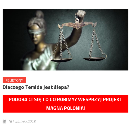
FELIETONY
Dlaczego Temida jest ślepa?
PODOBA CI SIĘ TO CO ROBIMY? WESPRZYJ PROJEKT
MAGNA POLONIA!
16 kwietnia 2018