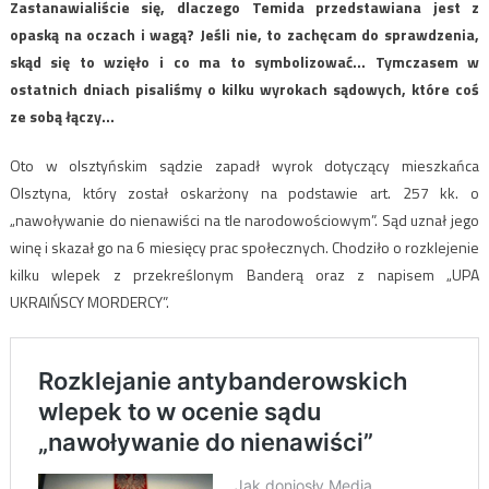
Zastanawialiście się, dlaczego Temida przedstawiana jest z
opaską na oczach i wagą? Jeśli nie, to zachęcam do sprawdzenia,
skąd się to wzięło i co ma to symbolizować… Tymczasem w
ostatnich dniach pisaliśmy o kilku wyrokach sądowych, które coś
ze sobą łączy…
Oto w olsztyńskim sądzie zapadł wyrok dotyczący mieszkańca
Olsztyna, który został oskarżony na podstawie art. 257 kk. o
„nawoływanie do nienawiści na tle narodowościowym”. Sąd uznał jego
winę i skazał go na 6 miesięcy prac społecznych. Chodziło o rozklejenie
kilku wlepek z przekreślonym Banderą oraz z napisem „UPA
UKRAIŃSCY MORDERCY”.