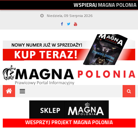
W
S
P
I
E
R
A
J
M
A
G
N
A
P
O
L
O
N
I
A
Niedziela, 09 Sierpnia 2026
WESPRZYJ PROJEKT MAGNA POLONIA