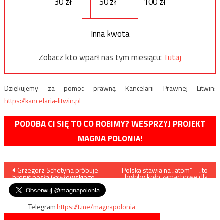
30 zł
50 zł
100 zł
Inna kwota
Zobacz kto wparł nas tym miesiącu:
Tutaj
Dziękujemy za pomoc prawną Kancelarii Prawnej Litwin:
https://kancelaria-litwin.pl
PODOBA CI SIĘ TO CO ROBIMY? WESPRZYJ PROJEKT
MAGNA POLONIA!
Nawigacja
Grzegorz Schetyna próbuje
Polska stawia na „atom” – „to
byłoby koło zamachowe dla
bronić posła Gawłowskiego
gospodarki”
wpisu
Telegram
https://t.me/magnapolonia