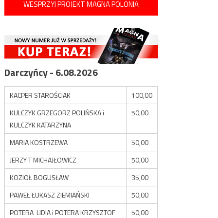
WESPRZYJ PROJEKT MAGNA POLONIA
Darczyńcy - 6.08.2026
KACPER STAROŚCIAK
100,00
KULCZYK GRZEGORZ POLIŃSKA i
50,00
KULCZYK KATARZYNA
MARIA KOSTRZEWA
50,00
JERZY T MICHAJŁOWICZ
50,00
KOZIOŁ BOGUSŁAW
35,00
PAWEŁ ŁUKASZ ZIEMIAŃSKI
50,00
POTERA LIDIA i POTERA KRZYSZTOF
50,00