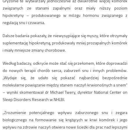
Gryzonie te wytwarzały jednocześnie aż dwukrotnie więcej komórek
związanych ze stanami zapalnymi oraz miały niższy poziom
hipokretyny – produkowanego w mózgu hormonu związanego z
regulacją snu i czuwania.
Dalsze badania pokazały, że niewysypiające się myszy, które otrzymały
suplementację hipokretyną, produkowały mniej prozapalnych komórek
i miały mniejsze zmiany chorobowe.
Według badaczy, odkrycie może stać się przełomem, które doprowadzi
do nowych terapii chorób serca, zaburzeń snu i innych problemów.
„Wydaje się, że udało się pokazać najbardziej bezpośrednie
molekularne powiązanie między stanem naczyń krwionośnych a snem”
– wyniki skomentował dr Michael Twery, dyrektor National Center on
Sleep Disorders Research w NHLBI.
„Zrozumienie potencjalnego wpływu zaburzonego snu i zegara
biologicznego na formowanie się krążących w krwi komórek i jego
wpływu na zdrowie naczyń otwiera nowe ścieżki dla prac nad lepszymi