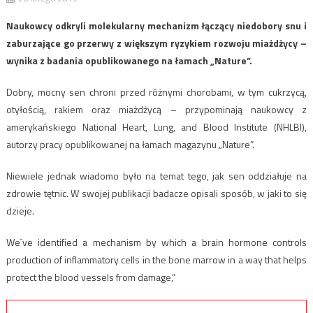
Naukowcy odkryli molekularny mechanizm łączący niedobory snu i
zaburzające go przerwy z większym ryzykiem rozwoju miażdżycy –
wynika z badania opublikowanego na łamach „Nature”.
Dobry, mocny sen chroni przed różnymi chorobami, w tym cukrzycą,
otyłością, rakiem oraz miażdżycą – przypominają naukowcy z
amerykańskiego National Heart, Lung, and Blood Institute (NHLBI),
autorzy pracy opublikowanej na łamach magazynu „Nature”.
Niewiele jednak wiadomo było na temat tego, jak sen oddziałuje na
zdrowie tętnic. W swojej publikacji badacze opisali sposób, w jaki to się
dzieje.
We`ve identified a mechanism by which a brain hormone controls
production of inflammatory cells in the bone marrow in a way that helps
protect the blood vessels from damage,”