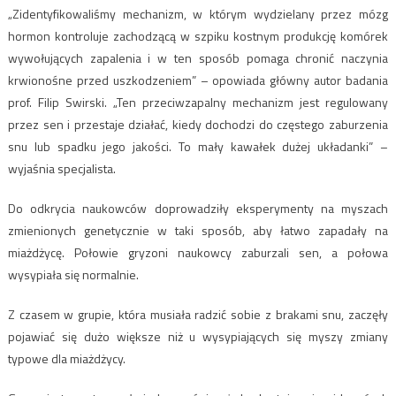
„Zidentyfikowaliśmy mechanizm, w którym wydzielany przez mózg
hormon kontroluje zachodzącą w szpiku kostnym produkcję komórek
wywołujących zapalenia i w ten sposób pomaga chronić naczynia
krwionośne przed uszkodzeniem” – opowiada główny autor badania
prof. Filip Swirski. „Ten przeciwzapalny mechanizm jest regulowany
przez sen i przestaje działać, kiedy dochodzi do częstego zaburzenia
snu lub spadku jego jakości. To mały kawałek dużej układanki” –
wyjaśnia specjalista.
Do odkrycia naukowców doprowadziły eksperymenty na myszach
zmienionych genetycznie w taki sposób, aby łatwo zapadały na
miażdżycę. Połowie gryzoni naukowcy zaburzali sen, a połowa
wysypiała się normalnie.
Z czasem w grupie, która musiała radzić sobie z brakami snu, zaczęły
pojawiać się dużo większe niż u wysypiających się myszy zmiany
typowe dla miażdżycy.