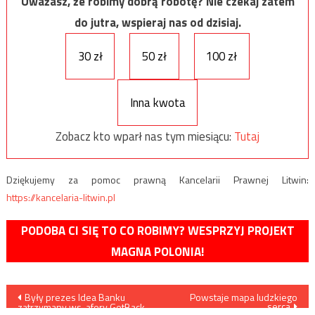
Uważasz, że robimy dobrą robotę? Nie czekaj zatem
do jutra, wspieraj nas od dzisiaj.
30 zł
50 zł
100 zł
Inna kwota
Zobacz kto wparł nas tym miesiącu:
Tutaj
Dziękujemy za pomoc prawną Kancelarii Prawnej Litwin:
https://kancelaria-litwin.pl
PODOBA CI SIĘ TO CO ROBIMY? WESPRZYJ PROJEKT
MAGNA POLONIA!
Nawigacja
Były prezes Idea Banku
Powstaje mapa ludzkiego
serca
zatrzymany ws. afery GetBack