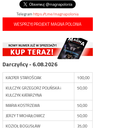
wpisu
Telegram
https://t.me/magnapolonia
WESPRZYJ PROJEKT MAGNA POLONIA
Darczyńcy - 6.08.2026
KACPER STAROŚCIAK
100,00
KULCZYK GRZEGORZ POLIŃSKA i
50,00
KULCZYK KATARZYNA
MARIA KOSTRZEWA
50,00
JERZY T MICHAJŁOWICZ
50,00
KOZIOŁ BOGUSŁAW
35,00