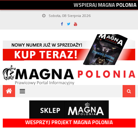
W
S
P
I
E
R
A
J
M
A
G
N
A
P
O
L
O
N
I
A
Sobota, 08 Sierpnia 2026
WESPRZYJ PROJEKT MAGNA POLONIA