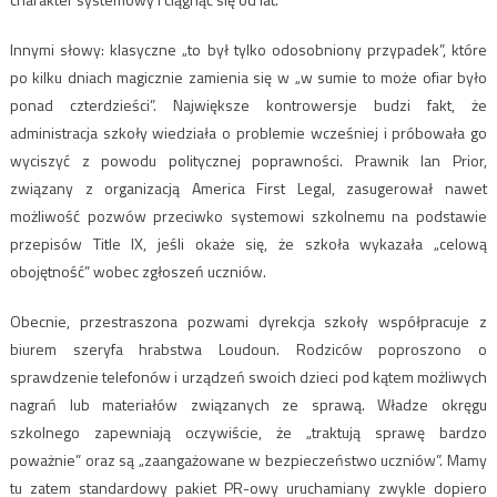
Innymi słowy: klasyczne „to był tylko odosobniony przypadek”, które
po kilku dniach magicznie zamienia się w „w sumie to może ofiar było
ponad czterdzieści”. Największe kontrowersje budzi fakt, że
administracja szkoły wiedziała o problemie wcześniej i próbowała go
wyciszyć z powodu politycznej poprawności. Prawnik Ian Prior,
związany z organizacją America First Legal, zasugerował nawet
możliwość pozwów przeciwko systemowi szkolnemu na podstawie
przepisów Title IX, jeśli okaże się, że szkoła wykazała „celową
obojętność” wobec zgłoszeń uczniów.
Obecnie, przestraszona pozwami dyrekcja szkoły współpracuje z
biurem szeryfa hrabstwa Loudoun. Rodziców poproszono o
sprawdzenie telefonów i urządzeń swoich dzieci pod kątem możliwych
nagrań lub materiałów związanych ze sprawą. Władze okręgu
szkolnego zapewniają oczywiście, że „traktują sprawę bardzo
poważnie” oraz są „zaangażowane w bezpieczeństwo uczniów”. Mamy
tu zatem standardowy pakiet PR-owy uruchamiany zwykle dopiero