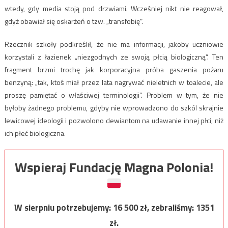
wtedy, gdy media stoją pod drzwiami. Wcześniej nikt nie reagował,
gdyż obawiał się oskarżeń o tzw. „transfobię”.
Rzecznik szkoły podkreślił, że nie ma informacji, jakoby uczniowie
korzystali z łazienek „niezgodnych ze swoją płcią biologiczną”. Ten
fragment brzmi trochę jak korporacyjna próba gaszenia pożaru
benzyną: „tak, ktoś miał przez lata nagrywać nieletnich w toalecie, ale
proszę pamiętać o właściwej terminologii”. Problem w tym, że nie
byłoby żadnego problemu, gdyby nie wprowadzono do szkól skrajnie
lewicowej ideologii i pozwolono dewiantom na udawanie innej płci, niż
ich płeć biologiczna.
Wspieraj Fundację Magna Polonia!
W sierpniu potrzebujemy:
16 500
zł, zebraliśmy:
1351
zł.