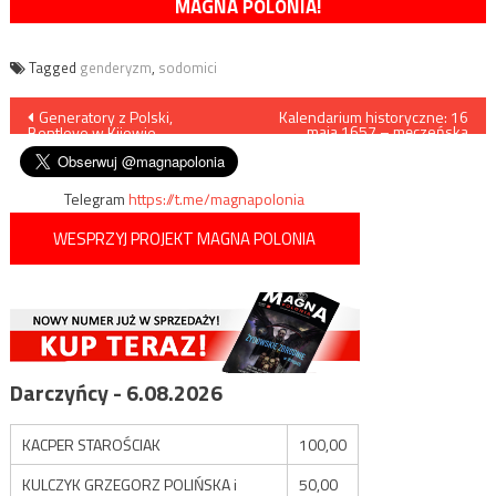
MAGNA POLONIA!
Tagged
genderyzm
,
sodomici
Nawigacja
Generatory z Polski,
Kalendarium historyczne: 16
maja 1657 – męczeńska
Bentleye w Kijowie
śmierć św. Andrzeja Boboli
wpisu
Telegram
https://t.me/magnapolonia
WESPRZYJ PROJEKT MAGNA POLONIA
Darczyńcy - 6.08.2026
KACPER STAROŚCIAK
100,00
KULCZYK GRZEGORZ POLIŃSKA i
50,00