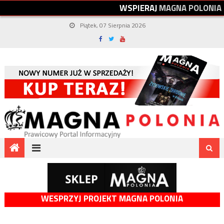
W
S
P
I
E
R
A
J
M
A
G
N
A
P
O
L
O
N
I
A
Piątek, 07 Sierpnia 2026
WESPRZYJ PROJEKT MAGNA POLONIA