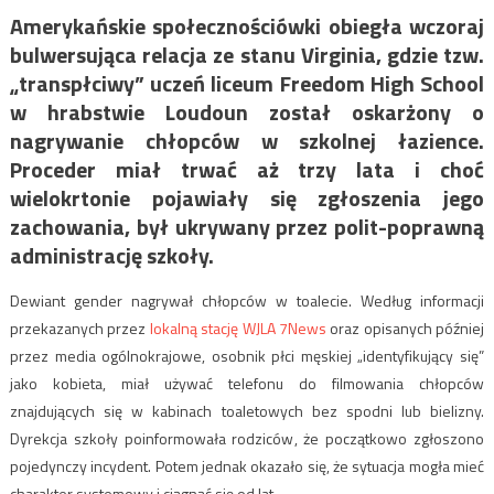
Amerykańskie społecznościówki obiegła wczoraj
bulwersująca relacja ze stanu
Virginia
, gdzie tzw.
„transpłciwy” uczeń liceum Freedom High School
w hrabstwie Loudoun został oskarżony o
nagrywanie chłopców w szkolnej łazience.
Proceder miał trwać aż trzy lata i choć
wielokrtonie pojawiały się zgłoszenia jego
zachowania, był ukrywany przez polit-poprawną
administrację szkoły.
Dewiant gender nagrywał chłopców w toalecie. Według informacji
przekazanych przez
lokalną stację WJLA 7News
oraz opisanych później
przez media ogólnokrajowe, osobnik płci męskiej „identyfikujący się”
jako kobieta, miał używać telefonu do filmowania chłopców
znajdujących się w kabinach toaletowych bez spodni lub bielizny.
Dyrekcja szkoły poinformowała rodziców, że początkowo zgłoszono
pojedynczy incydent. Potem jednak okazało się, że sytuacja mogła mieć
charakter systemowy i ciągnąć się od lat.