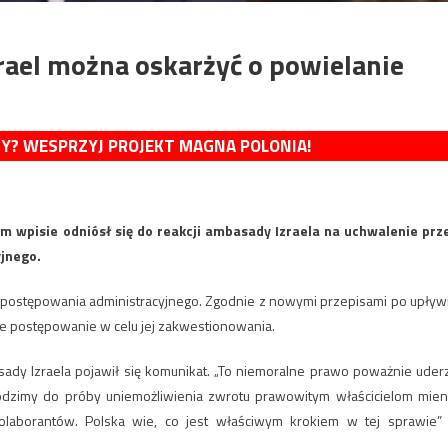
rael można oskarżyć o powielanie
MY? WESPRZYJ PROJEKT MAGNA POLONIA!
m wpisie odniósł się do reakcji ambasady Izraela na uchwalenie prz
yjnego.
postępowania administracyjnego. Zgodnie z nowymi przepisami po upływ
zie postępowanie w celu jej zakwestionowania.
dy Izraela pojawił się komunikat. „To niemoralne prawo poważnie uder
dzimy do próby uniemożliwienia zwrotu prawowitym właścicielom mien
laborantów. Polska wie, co jest właściwym krokiem w tej sprawie”