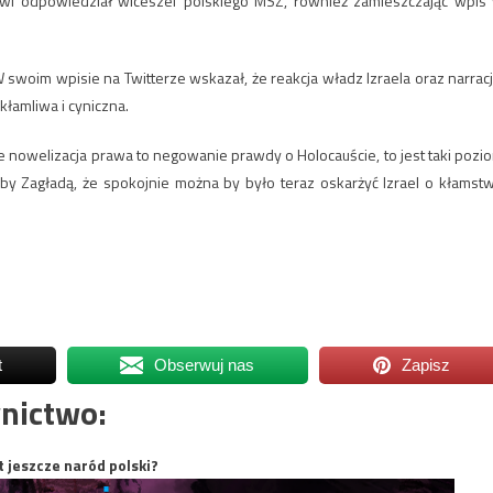
tykowi odpowiedział wiceszef polskiego MSZ, również zamieszczając wpis
 swoim wpisie na Twitterze wskazał, że reakcja władz Izraela oraz narracj
łamliwa i cyniczna.
 że nowelizacja prawa to negowanie prawdy o Holocauście, to jest taki pozi
ęby Zagładą, że spokojnie można by było teraz oskarżyć Izrael o kłamst
t
Obserwuj nas
Zapisz
nictwo:
t jeszcze naród polski?