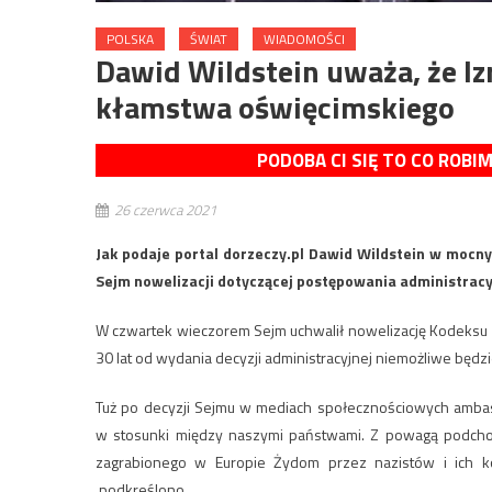
POLSKA
ŚWIAT
WIADOMOŚCI
Dawid Wildstein uważa, że Iz
kłamstwa oświęcimskiego
PODOBA CI SIĘ TO CO ROBI
26 czerwca 2021
Jak podaje portal dorzeczy.pl Dawid Wildstein w mocny
Sejm nowelizacji dotyczącej postępowania administrac
W czwartek wieczorem Sejm uchwalił nowelizację Kodeksu 
30 lat od wydania decyzji administracyjnej niemożliwe będ
Tuż po decyzji Sejmu w mediach społecznościowych ambasa
w stosunki między naszymi państwami. Z powagą podcho
zagrabionego w Europie Żydom przez nazistów i ich ko
podkreślono.