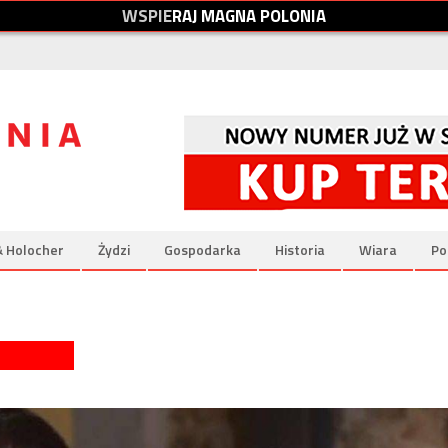
W
S
P
I
E
R
A
J
M
A
G
N
A
P
O
L
O
N
I
A
& Holocher
Żydzi
Gospodarka
Historia
Wiara
Po