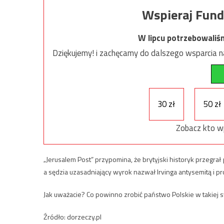
Wspieraj Fund
W lipcu potrzebowaliś
Dziękujemy! i zachęcamy do dalszego wsparcia na
30 zł
50 zł
Zobacz kto w
„Jerusalem Post” przypomina, że brytyjski historyk przegr
a sędzia uzasadniający wyrok nazwał Irvinga antysemitą i
Jak uważacie? Co powinno zrobić państwo Polskie w takiej s
Źródło: dorzeczy.pl