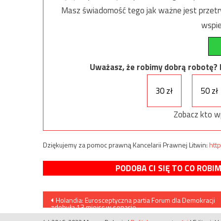
Masz świadomość tego jak ważne jest przetrw
wspie
Uważasz, że robimy dobrą robotę? Ni
30 zł
50 zł
Zobacz kto w
Dziękujemy za pomoc prawną Kancelarii Prawnej Litwin:
http
PODOBA CI SIĘ TO CO ROBI
Nawigacja
Holandia: Eurosceptyczna partia Forum dla Demokracji
zdobyła 13 miejsc w senacie
wpisu