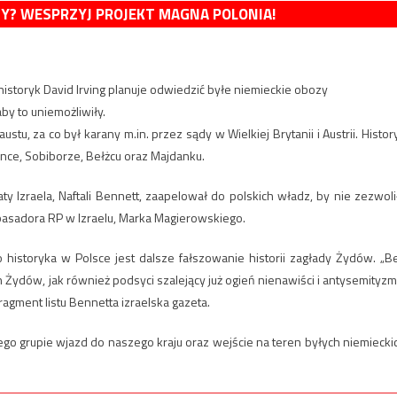
MY? WESPRZYJ PROJEKT MAGNA POLONIA!
historyk David Irving planuje odwiedzić byłe niemieckie obozy
by to uniemożliwiły.
tu, za co był karany m.in. przez sądy w Wielkiej Brytanii i Austrii. Histor
ince, Sobiborze, Bełżcu oraz Majdanku.
aty Izraela, Naftali Bennett, zaapelował do polskich władz, by nie zezwoli
ambasadora RP w Izraelu, Marka Magierowskiego.
go historyka w Polsce jest dalsze fałszowanie historii zagłady Żydów. „B
h Żydów, jak również podsyci szalejący już ogień nienawiści i antysemityzm
agment listu Bennetta izraelska gazeta.
 jego grupie wjazd do naszego kraju oraz wejście na teren byłych niemiecki