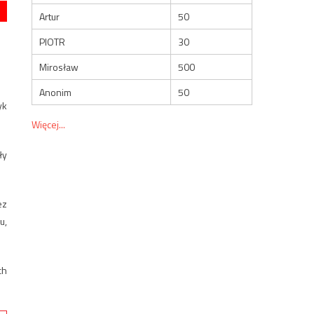
Artur
50
PIOTR
30
Mirosław
500
Anonim
50
yk
Więcej...
ły
ez
u,
ch