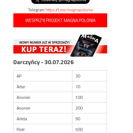
Telegram
https://t.me/magnapolonia
WESPRZYJ PROJEKT MAGNA POLONIA
Darczyńcy - 30.07.2026
AP
30
Artur
70
Anonim
100
Anonim
200
Arleta
90
Piotr
500