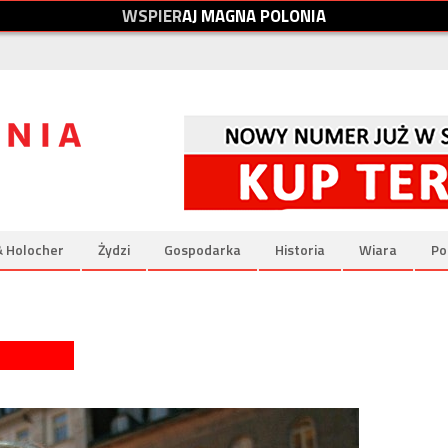
W
S
P
I
E
R
A
J
M
A
G
N
A
P
O
L
O
N
I
A
& Holocher
Żydzi
Gospodarka
Historia
Wiara
Po