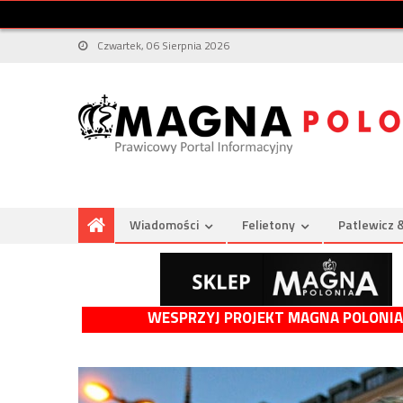
Czwartek, 06 Sierpnia 2026
Wiadomości
Felietony
Patlewicz 
WESPRZYJ PROJEKT MAGNA POLONIA