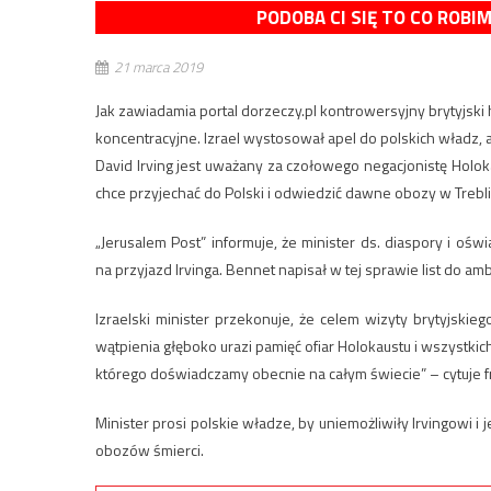
PODOBA CI SIĘ TO CO ROBI
21 marca 2019
Jak zawiadamia portal dorzeczy.pl kontrowersyjny brytyjski 
koncentracyjne. Izrael wystosował apel do polskich władz, a
David Irving jest uważany za czołowego negacjonistę Holokaus
chce przyjechać do Polski i odwiedzić dawne obozy w Trebl
„Jerusalem Post” informuje, że minister ds. diaspory i oświ
na przyjazd Irvinga. Bennet napisał w tej sprawie list do 
Izraelski minister przekonuje, że celem wizyty brytyjskie
wątpienia głęboko urazi pamięć ofiar Holokaustu i wszystkic
którego doświadczamy obecnie na całym świecie” – cytuje fr
Minister prosi polskie władze, by uniemożliwiły Irvingowi i
obozów śmierci.