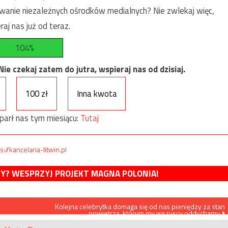
anie niezależnych ośrodków medialnych? Nie zwlekaj więc,
raj nas już od teraz.
104%
e czekaj zatem do jutra, wspieraj nas od dzisiaj.
100 zł
Inna kwota
parł nas tym miesiącu:
Tutaj
s://kancelaria-litwin.pl
MY? WESPRZYJ PROJEKT MAGNA POLONIA!
Kolejna celebrytka domaga się od nas pieniędzy za stan
powietrza, którym my wszyscy oddychamy