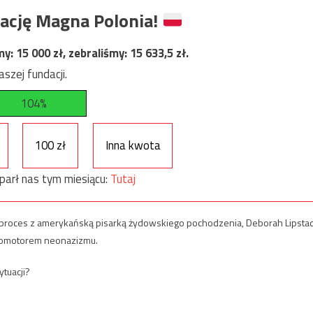
ację Magna Polonia!
my:
15 000
zł, zebraliśmy:
15 633,5
zł.
szej fundacji.
104%
100 zł
Inna kwota
parł nas tym miesiącu:
Tutaj
ał proces z amerykańską pisarką żydowskiego pochodzenia, Deborah Lipstad
 promotorem neonazizmu.
ytuacji?