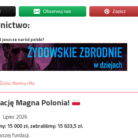
t
Obserwuj nas
Zapisz
nictwo:
t jeszcze naród polski?
ację Magna Polonia!
Lipiec 2026
my:
15 000
zł, zebraliśmy:
15 633,5
zł.
szej fundacji.