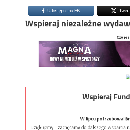
Udostępnij na FB
Twee
Wspieraj niezależne wydaw
Czy jes
Wspieraj Fund
W lipcu potrzebowaliś
Dziękujemy! i zachęcamy do dalszego wsparcia na