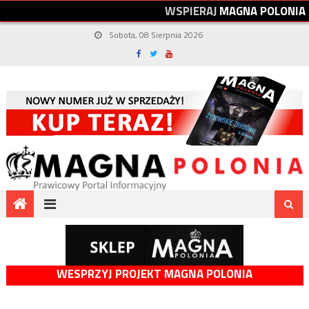
W
S
P
I
E
R
A
J
M
A
G
N
A
P
O
L
O
N
I
A
Sobota, 08 Sierpnia 2026
WESPRZYJ PROJEKT MAGNA POLONIA