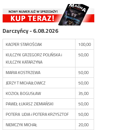
Darczyńcy - 6.08.2026
KACPER STAROŚCIAK
100,00
KULCZYK GRZEGORZ POLIŃSKA i
50,00
KULCZYK KATARZYNA
MARIA KOSTRZEWA
50,00
JERZY T MICHAJŁOWICZ
50,00
KOZIOŁ BOGUSŁAW
35,00
PAWEŁ ŁUKASZ ZIEMIAŃSKI
50,00
POTERA LIDIA i POTERA KRZYSZTOF
50,00
NIEMCZYK MICHAŁ
20,00