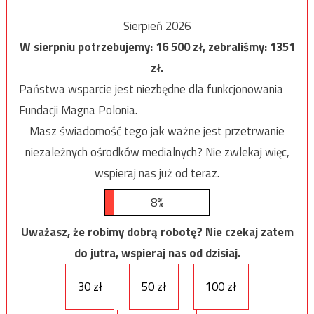
Sierpień 2026
W sierpniu potrzebujemy:
16 500
zł, zebraliśmy:
1351
zł.
Państwa wsparcie jest niezbędne dla funkcjonowania
Fundacji Magna Polonia.
Masz świadomość tego jak ważne jest przetrwanie
niezależnych ośrodków medialnych? Nie zwlekaj więc,
wspieraj nas już od teraz.
8%
Uważasz, że robimy dobrą robotę? Nie czekaj zatem
do jutra, wspieraj nas od dzisiaj.
30 zł
50 zł
100 zł