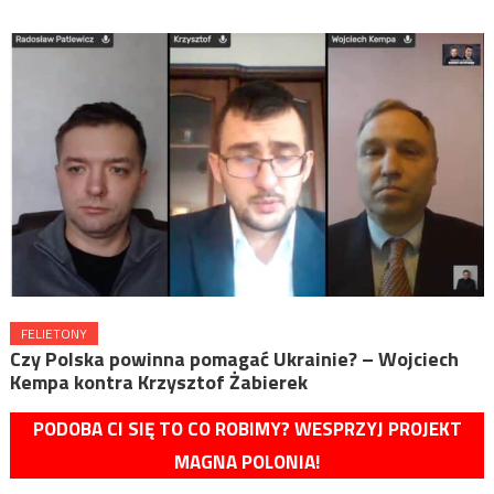
FELIETONY
Czy Polska powinna pomagać Ukrainie? – Wojciech
Kempa kontra Krzysztof Żabierek
PODOBA CI SIĘ TO CO ROBIMY? WESPRZYJ PROJEKT
MAGNA POLONIA!