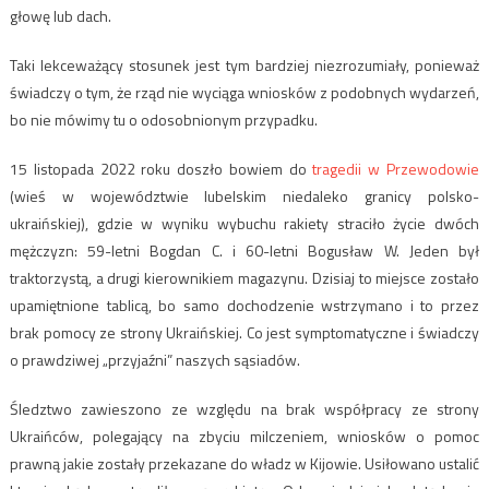
głowę lub dach.
Taki lekceważący stosunek jest tym bardziej niezrozumiały, ponieważ
świadczy o tym, że rząd nie wyciąga wniosków z podobnych wydarzeń,
bo nie mówimy tu o odosobnionym przypadku.
15 listopada 2022 roku doszło bowiem do
tragedii w Przewodowie
(wieś w województwie lubelskim niedaleko granicy polsko-
ukraińskiej), gdzie w wyniku wybuchu rakiety straciło życie dwóch
mężczyzn: 59-letni Bogdan C. i 60-letni Bogusław W. Jeden był
traktorzystą, a drugi kierownikiem magazynu. Dzisiaj to miejsce zostało
upamiętnione tablicą, bo samo dochodzenie wstrzymano i to przez
brak pomocy ze strony Ukraińskiej. Co jest symptomatyczne i świadczy
o prawdziwej „przyjaźni” naszych sąsiadów.
Śledztwo zawieszono ze względu na brak współpracy ze strony
Ukraińców, polegający na zbyciu milczeniem, wniosków o pomoc
prawną jakie zostały przekazane do władz w Kijowie. Usiłowano ustalić