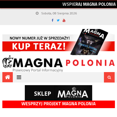
W
S
P
I
E
R
A
J
M
A
G
N
A
P
O
L
O
N
I
A
Sobota, 08 Sierpnia 2026
WESPRZYJ PROJEKT MAGNA POLONIA