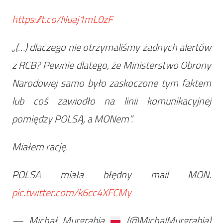
https://t.co/Nuaj1mL0zF
„(…) dlaczego nie otrzymaliśmy żadnych alertów
z RCB? Pewnie dlatego, że Ministerstwo Obrony
Narodowej samo było zaskoczone tym faktem
lub coś zawiodło na linii komunikacyjnej
pomiędzy POLSĄ, a MONem”.
Miałem rację.
POLSA miała błędny mail MON.
pic.twitter.com/k6cc4XFCMy
— Michał Murgrabia
(@MichalMurgrabia)