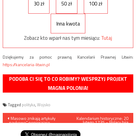
30 zł
50 zł
100 zł
Inna kwota
Zobacz kto wparł nas tym miesiącu:
Tutaj
Dziękujemy za pomoc prawną Kancelarii Prawnej Litwin:
https://kancelaria-litwin.pl
PODOBA CI SIĘ TO CO ROBIMY? WESPRZYJ PROJEKT
MAGNA POLONIA!
Tagged
polityka
,
Wojsko
Nawigacja
Masowo znikają artykuły
Kalendarium historyczne: 20
lutego 1735 – Polacy biją
„naukowe” popierające
Sasów pod Widawą
wpisu
pandemię i szczepionki