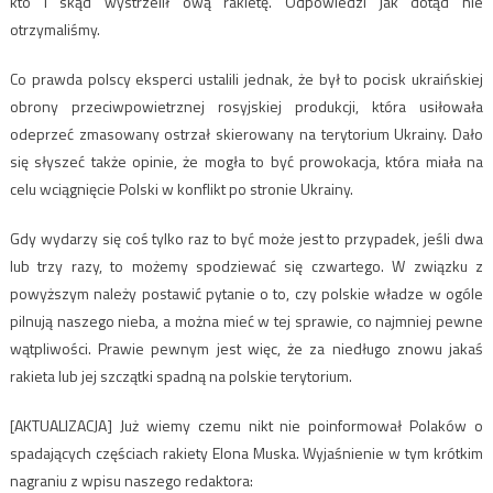
kto i skąd wystrzelił ową rakietę. Odpowiedzi jak dotąd nie
otrzymaliśmy.
Co prawda polscy eksperci ustalili jednak, że był to pocisk ukraińskiej
obrony przeciwpowietrznej rosyjskiej produkcji, która usiłowała
odeprzeć zmasowany ostrzał skierowany na terytorium Ukrainy. Dało
się słyszeć także opinie, że mogła to być prowokacja, która miała na
celu wciągnięcie Polski w konflikt po stronie Ukrainy.
Gdy wydarzy się coś tylko raz to być może jest to przypadek, jeśli dwa
lub trzy razy, to możemy spodziewać się czwartego. W związku z
powyższym należy postawić pytanie o to, czy polskie władze w ogóle
pilnują naszego nieba, a można mieć w tej sprawie, co najmniej pewne
wątpliwości. Prawie pewnym jest więc, że za niedługo znowu jakaś
rakieta lub jej szczątki spadną na polskie terytorium.
[AKTUALIZACJA] Już wiemy czemu nikt nie poinformował Polaków o
spadających częściach rakiety Elona Muska. Wyjaśnienie w tym krótkim
nagraniu z wpisu naszego redaktora: