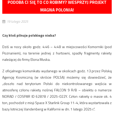
PODOBA CI SIĘ TO CO ROBIMY? WESPRZYJ PROJEKT
MAGNA POLONIA!
19 lutego 2025
Czy ktoś pilnuje polskiego nieba?
Dziś w nocy około godz. 4:46 – 4:48 w miejscowości Komorniki (pod
Poznaniem), na terenie jednej z hurtowni, spadły fragmenty rakiety
należącej do firmy Elona Muska.
Z oficjalnego komunikatu wydanego w okolicach godz. 13 przez Polską
Agencję Kosmiczną (w skrócie POLSA) możemy się dowiedzieć, że
„doszło nad terytorium Polski do niekontrolowanego wejścia w
atmosferę członu rakiety nośnej FALCON 9 R/B – obiektu o numerze
NORAD / COSPAR ID 62878 / 2025-022Y. Człon rakiety o masie ok. 4
ton, pochodził z misji Space X Starlink Group 11-4, która wystartowała z
bazy lotniczej Vandenberg w Kalifornii w dn. 1 lutego 2025 r.”.