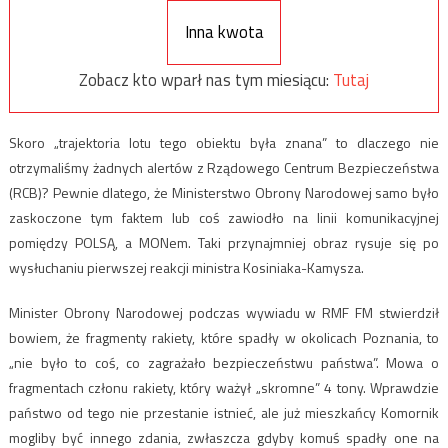
Inna kwota
Zobacz kto wparł nas tym miesiącu:
Tutaj
Skoro „trajektoria lotu tego obiektu była znana” to dlaczego nie
otrzymaliśmy żadnych alertów z Rządowego Centrum Bezpieczeństwa
(RCB)? Pewnie dlatego, że Ministerstwo Obrony Narodowej samo było
zaskoczone tym faktem lub coś zawiodło na linii komunikacyjnej
pomiędzy POLSĄ, a MONem. Taki przynajmniej obraz rysuje się po
wysłuchaniu pierwszej reakcji ministra Kosiniaka-Kamysza.
Minister Obrony Narodowej podczas wywiadu w RMF FM stwierdził
bowiem, że fragmenty rakiety, które spadły w okolicach Poznania, to
„nie było to coś, co zagrażało bezpieczeństwu państwa”. Mowa o
fragmentach członu rakiety, który ważył „skromne” 4 tony. Wprawdzie
państwo od tego nie przestanie istnieć, ale już mieszkańcy Komornik
mogliby być innego zdania, zwłaszcza gdyby komuś spadły one na