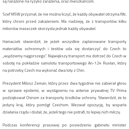
są narażone na ryzyko zarażenia, oraz mieszkańcom.
Szef MSW przyznał, że nie można liczyć, że każdy obywatel otrzyma filtr,
który chroni przed zakażeniem. Ma nadzieję, że z transportów kilku
milionów maseczek skorzysta jednak każdy obywatel.
Hamaczek stwierdził, że jeżeli wszystkie zaplanowane transporty
materiałów ochronnych i testów uda się dostarczyć do Czech to
„wyjdziemy najgorszego”. Największy transport ma dotrzeć do Czech w
sobotę na pokładzie samolotu transportowego An-124 Rusłan, który
na potrzeby Czech ma wykonać dwa loty z Chin.
Prezydent Milosz Zeman, który przez dwa tygodnie nie zabierał głosu
w sprawie epidemii, w wystąpieniu na antenie prywatnej TV Prima
podziękował Chinom za transporty środków ochrony. Stwierdził, że to
jedyny kraj, który pomógł Czechom. Wezwał opozycję, by wsparła
działania rządu i dodał, że, jeżeli tego nie potrafi, to lepiej nich milczy.
Podczas konferencji prasowej po posiedzeniu gabinetu minister