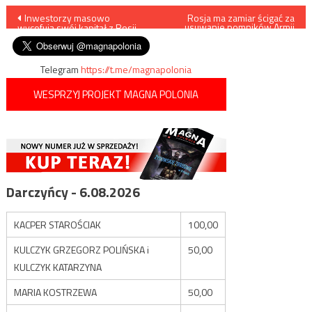
Nawigacja
Inwestorzy masowo
Rosja ma zamiar ścigać za
usuwanie pomników Armii
wycofują swój kapitał z Rosji
Czerwonej
wpisu
Telegram
https://t.me/magnapolonia
WESPRZYJ PROJEKT MAGNA POLONIA
Darczyńcy - 6.08.2026
KACPER STAROŚCIAK
100,00
KULCZYK GRZEGORZ POLIŃSKA i
50,00
KULCZYK KATARZYNA
MARIA KOSTRZEWA
50,00