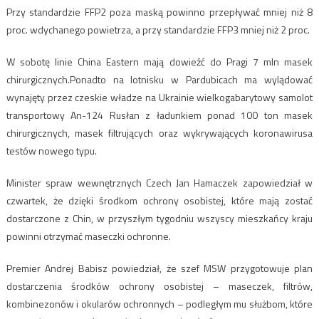
Przy standardzie FFP2 poza maską powinno przepływać mniej niż 8
proc. wdychanego powietrza, a przy standardzie FFP3 mniej niż 2 proc.
W sobotę linie China Eastern mają dowieźć do Pragi 7 mln masek
chirurgicznych.Ponadto na lotnisku w Pardubicach ma wylądować
wynajęty przez czeskie władze na Ukrainie wielkogabarytowy samolot
transportowy An-124 Rusłan z ładunkiem ponad 100 ton masek
chirurgicznych, masek filtrujących oraz wykrywających koronawirusa
testów nowego typu.
Minister spraw wewnętrznych Czech Jan Hamaczek zapowiedział w
czwartek, że dzięki środkom ochrony osobistej, które mają zostać
dostarczone z Chin, w przyszłym tygodniu wszyscy mieszkańcy kraju
powinni otrzymać maseczki ochronne.
Premier Andrej Babisz powiedział, że szef MSW przygotowuje plan
dostarczenia środków ochrony osobistej – maseczek, filtrów,
kombinezonów i okularów ochronnych – podległym mu służbom, które