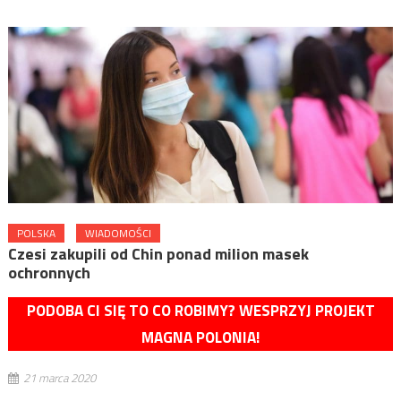
POLSKA
WIADOMOŚCI
Czesi zakupili od Chin ponad milion masek
ochronnych
PODOBA CI SIĘ TO CO ROBIMY? WESPRZYJ PROJEKT
MAGNA POLONIA!
21 marca 2020