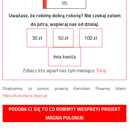
8%
Uważasz, że robimy dobrą robotę? Nie czekaj zatem
do jutra, wspieraj nas od dzisiaj.
30 zł
50 zł
100 zł
Inna kwota
Zobacz kto wparł nas tym miesiącu:
Tutaj
Dziękujemy za pomoc prawną Kancelarii Prawnej Litwin:
https://kancelaria-litwin.pl
PODOBA CI SIĘ TO CO ROBIMY? WESPRZYJ PROJEKT
MAGNA POLONIA!