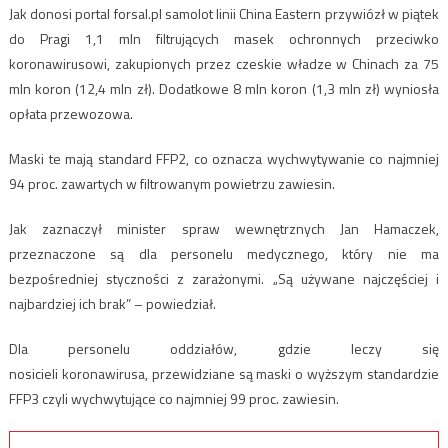
Jak donosi portal forsal.pl samolot linii China Eastern przywiózł w piątek
do Pragi 1,1 mln filtrujących masek ochronnych przeciwko
koronawirusowi, zakupionych przez czeskie władze w Chinach za 75
mln koron (12,4 mln zł). Dodatkowe 8 mln koron (1,3 mln zł) wyniosła
opłata przewozowa.
Maski te mają standard FFP2, co oznacza wychwytywanie co najmniej
94 proc. zawartych w filtrowanym powietrzu zawiesin.
Jak zaznaczył minister spraw wewnętrznych Jan Hamaczek,
przeznaczone są dla personelu medycznego, który nie ma
bezpośredniej styczności z zarażonymi. „Są używane najczęściej i
najbardziej ich brak” – powiedział.
Dla personelu oddziałów, gdzie leczy się
nosicieli koronawirusa, przewidziane są maski o wyższym standardzie
FFP3 czyli wychwytujące co najmniej 99 proc. zawiesin.