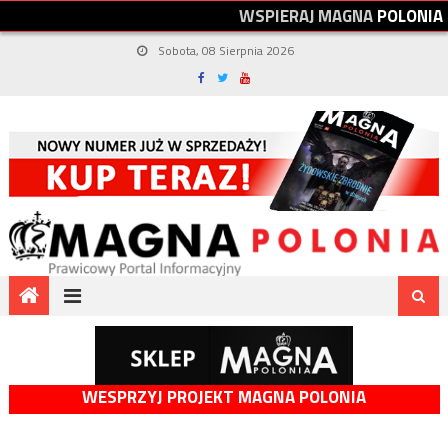
W
S
P
I
E
R
A
J
M
A
G
N
A
P
O
L
O
N
I
A
Sobota, 08 Sierpnia 2026
WESPRZYJ PROJEKT MAGNA POLONIA