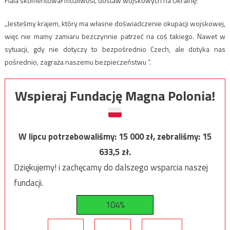
Fiala skomentował możliwość dostaw wojskowych na Ukrainę:
„Jesteśmy krajem, który ma własne doświadczenie okupacji wojskowej,
więc nie mamy zamiaru bezczynnie patrzeć na coś takiego. Nawet w
sytuacji, gdy nie dotyczy to bezpośrednio Czech, ale dotyka nas
pośrednio, zagraża naszemu bezpieczeństwu ”.
Wspieraj Fundację Magna Polonia!
W lipcu potrzebowaliśmy:
15 000
zł, zebraliśmy:
15
633,5
zł.
Dziękujemy! i zachęcamy do dalszego wsparcia naszej
fundacji.
104%