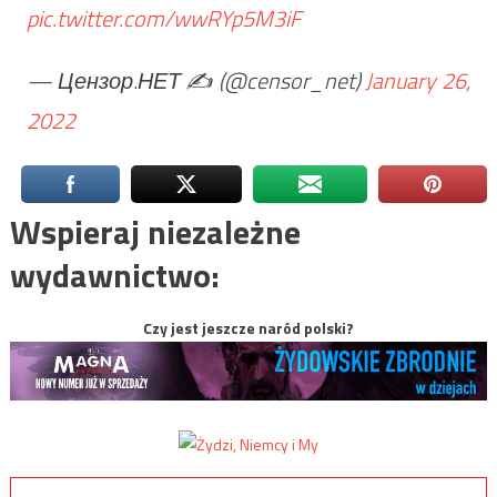
pic.twitter.com/wwRYp5M3iF
— Цензор.НЕТ ✍️ (@censor_net)
January 26,
2022
Wspieraj niezależne
wydawnictwo:
Czy jest jeszcze naród polski?