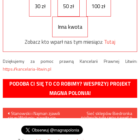
30 zł
50 zł
100 zł
Inna kwota
Zobacz kto wparł nas tym miesiącu:
Tutaj
Dziękujemy za pomoc prawną Kancelarii Prawnej Litwin:
https://kancelaria-litwin.pl
PODOBA CI SIĘ TO CO ROBIMY? WESPRZYJ PROJEKT
MAGNA POLONIA!
Nawigacja
Stanowski i Najman zjawili
Sieć sklepów Biedronka
podwyższyła ceny nawet o
się w Wieluniu, zjawiła się
kilkanaście procent
wpisu
też… policja