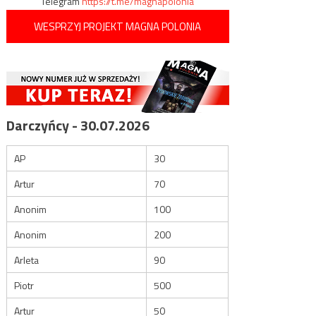
Telegram
https://t.me/magnapolonia
WESPRZYJ PROJEKT MAGNA POLONIA
Darczyńcy - 30.07.2026
AP
30
Artur
70
Anonim
100
Anonim
200
Arleta
90
Piotr
500
Artur
50