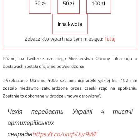
30 zł
50 zł
100 zł
Inna kwota
Zobacz kto wparł nas tym miesiącu:
Tutaj
Później na Twitterze czeskiego Ministerstwa Obrony informacja o
dostawach została oficjalnie potwierdzona:
„Przekazanie Ukrainie 4006 szt. amunicji artyleryjskiej kal. 152 mm
zostało niedawno zatwierdzone przez czeski rząd na spotkaniu.
Zostanie to dokonane w drodze umowy darowizny”.
Чехія передасть Україні 4 тисячі
артилерійських
снарядів
https://t.co/unqSUyr9WE