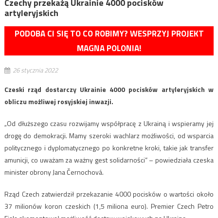
Czechy przekażą Ukrainie 4000 pocisków
artyleryjskich
PODOBA CI SIĘ TO CO ROBIMY? WESPRZYJ PROJEKT
MAGNA POLONIA!
26 stycznia 2022
Czeski rząd dostarczy Ukrainie 4000 pocisków artyleryjskich w
obliczu możliwej rosyjskiej inwazji.
„Od dłuższego czasu rozwijamy współpracę z Ukrainą i wspieramy jej
drogę do demokracji. Mamy szeroki wachlarz możliwości, od wsparcia
politycznego i dyplomatycznego po konkretne kroki, takie jak transfer
amunicji, co uważam za ważny gest solidarności” – powiedziała czeska
minister obrony Jana Černochová.
Rząd Czech zatwierdził przekazanie 4000 pocisków o wartości około
37 milionów koron czeskich (1,5 miliona euro). Premier Czech Petro