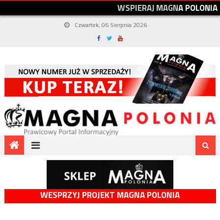
W
S
P
I
E
R
A
J
M
A
G
N
A
P
O
L
O
N
I
A
Czwartek, 06 Sierpnia 2026
WESPRZYJ PROJEKT MAGNA POLONIA