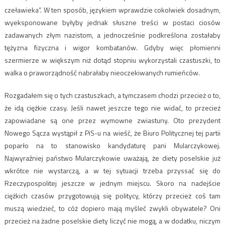
czeławieka”. W ten sposób, językiem wprawdzie cokolwiek dosadnym,
wyeksponowane byłyby jednak słuszne treści w postaci ciosów
zadawanych złym nazistom, a jednocześnie podkreślona zostałaby
tężyzna fizyczna i wigor kombatanów. Gdyby więc płomienni
szermierze w większym niż dotąd stopniu wykorzystali czastuszki, to
walka o praworządność nabrałaby nieoczekiwanych rumieńców.
Rozgadałem się o tych czastuszkach, a tymczasem chodzi przecież o to,
że idą ciężkie czasy. Jeśli nawet jeszcze tego nie widać, to przecież
zapowiadane są one przez wymowne zwiastuny. Oto prezydent
Nowego Sącza wystąpił z PiS-u na wieść, że Biuro Politycznej tej partii
poparło na to stanowisko kandydaturę pani Mularczykowej.
Najwyraźniej państwo Mularczykowie uważają, że diety poselskie już
wkrótce nie wystarczą, a w tej sytuacji trzeba przyssać się do
Rzeczypospolitej jeszcze w jednym miejscu. Skoro na nadejście
ciężkich czasów przygotowują się politycy, którzy przecież coś tam
muszą wiedzieć, to cóż dopiero mają myśleć zwykli obywatele? Oni
przecież na żadne poselskie diety liczyć nie mogą, a w dodatku, niczym