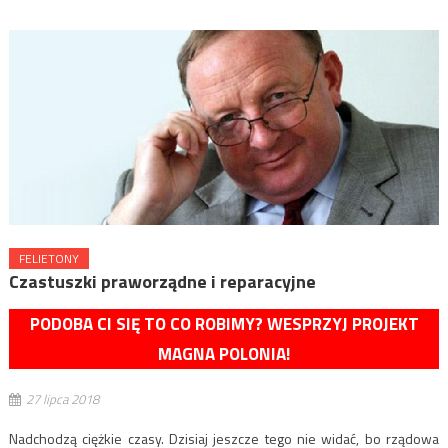
FELIETONY
Czastuszki praworządne i reparacyjne
PODOBA CI SIĘ TO CO ROBIMY? WESPRZYJ PROJEKT
MAGNA POLONIA!
27 lipca 2018
Nadchodzą ciężkie czasy. Dzisiaj jeszcze tego nie widać, bo rządowa