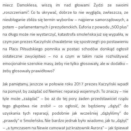
miecz Damoklesa, wiszą im nad głowami Żydzi ze swoimi
„roszczeniami”. Co tu ukrywać, dobrze to nie wygląda, zwłaszcza, ze
nieubłaganie zbliża się termin wyborów – najpierw samorządowych, a
potem – parlamentarnych i prezydenckich. Euforia z powodu „500 plus”
na długo może nie wystarczyć, katastrofa smoleńska już się wypaliła, w
czym pan prezes Kaczyński chwalebnie się spostrzegł i po postawieniu
na Placu Piłsudskiego pomnika w postaci schodów donikąd ogłosił
ostateczne zwycięstwo – no a czym w takim razie rozhuśtywać
emocjonalnie szerokie masy, żeby nie tylko głosowały, ale w dodatku –
żeby głosowały prawidłowo?
Jak pamiętamy, jeszcze w połowie roku 2017 prezes Kaczyński wpadł
na pomysł, by zażądać od Niemiec reparacji wojennych. To znaczy – nie
tyle może „zażądać” – bo aż do tej pory żaden przedstawiciel rządu
tego głupstwa nie zrobił – co ogłosić, że będziemy „dążyć” do
uzyskania tych reparacji, podobnie jak wcześniej „dążyliśmy” do
„prawdy” o Smoleńsku. Nie bardzo jednak było wiadomo, jak tu „dążyć”
– „a tymczasem na Newie cumował już krażownik Aurora” – jak śpiewał