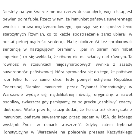
Niestety na tym świecie nie ma rzeczy doskonałych, więc i tutaj jest
pewien point faible. Rzecz w tym, że immunitet państwa suwerennego
wynika z prawa międzynarodowego, opierając się na spostrzeżeniu
starożytnych Rzymian, co to każde spostrzeżenie zaraz ubierali w
postać pełnej mądrości sentencji. Na tę okoliczność też sprokurowali
sentencję w następującym brzmieniu: „par in parem non habet
imperium”, co się wykłada, że równy nie ma władzy nad równym. Ta
równość w stosunkach międzynarodowych wynika z zasady
suwerenności państwowej, która sprowadza się do tego, że państwo
robi tylko to, co samo chce. Tedy pomysł uchylenia Republice
Federalnej Niemiec immunitetu przez Trybunał Konstytucyjny w
Warszawie wydaje się, najdelikatniej mówiąc, oryginalny, a nawet
osobliwy, zwłaszcza gdy pamiętamy, że po grecku „osobliwy” znaczy:
idiotropos. Warto przy tej okazji dodać, że Polska też skorzystała z
immunitetu państwa suwerennego przez sądem w USA, do którego
wystąpili Żydzi w ramach „roszczeń”. Gdyby zatem Trybunał
Konstytucyjny w Warszawie na polecenie prezesa Kaczyńskiego