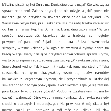
k`Stalinu pisat`; hej hej Dunia ma, Dunia diewuszka maja!” Kto wie, czy za
sprawą pana prof. Zajadły obyczaj ten nie odżyje, a jakiś poeta nie
uwieczni go na przykład w utworze disco-polo? Na przykład: „Po
Warszawie reżym hula, pije i zakansza. Nie ma rady, trzeba wysłać list
do Timmermansa. Hej, hej Dunia ma, Dunia diewuszka maja!” W ten
sposób nowoczesność łączyłaby się z tradycją, co mogłoby
przypomnieć panu prof. Zajadle młode lata, aż łzami wzruszenia
skropiłby własne kalesony. W ogóle te czastuszki byłyby dobre na
każdą okazję i kiedy dzisiaj na przykład znowu odżywa sprawa Krymu,
warto by przypomnieć stosowną czastuszkę: „W Kawkazie balsza gora,
Siewastopol widno. Tak Kazak j…ł kazła, kak jemu nie stydno!” Taka
czastuszka nie tylko ukazywałaby wspólnotę losów narodów
kaukaskich z udręczonym Krymem, ale i przypominała o ukraińskiej
suwerenności nad tym półwyspem, skoro kozłem zajmuje się tam nie
jakiś kacap, tylko przecież „Kozak”. Podobnie czastuszkami można by
ożywić i wzbogacić różne wspomnienia kombatanckie, zwłaszcza gdy
chodzi o starszych i mądrzejszych. Na przykład: A mój diadia był
matros, razbił ch… parowoz, a mój toże nie kalieka, ubił ch…