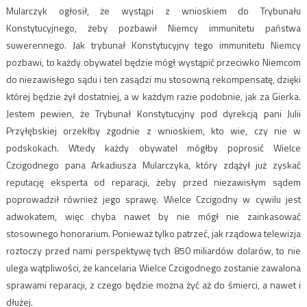
Mularczyk ogłosił, że wystąpi z wnioskiem do Trybunału
Konstytucyjnego, żeby pozbawił Niemcy immunitetu państwa
suwerennego. Jak trybunał Konstytucyjny tego immunitetu Niemcy
pozbawi, to każdy obywatel będzie mógł wystąpić przeciwko Niemcom
do niezawisłego sądu i ten zasądzi mu stosowną rekompensatę, dzięki
której będzie żył dostatniej, a w każdym razie podobnie, jak za Gierka.
Jestem pewien, że Trybunał Konstytucyjny pod dyrekcją pani Julii
Przyłębskiej orzekłby zgodnie z wnioskiem, kto wie, czy nie w
podskokach. Wtedy każdy obywatel mógłby poprosić Wielce
Czcigodnego pana Arkadiusza Mularczyka, który zdążył już zyskać
reputację eksperta od reparacji, żeby przed niezawisłym sądem
poprowadził również jego sprawę. Wielce Czcigodny w cywilu jest
adwokatem, więc chyba nawet by nie mógł nie zainkasować
stosownego honorarium. Ponieważ tylko patrzeć, jak rządowa telewizja
roztoczy przed nami perspektywę tych 850 miliardów dolarów, to nie
ulega wątpliwości, że kancelaria Wielce Czcigodnego zostanie zawalona
sprawami reparacji, z czego będzie można żyć aż do śmierci, a nawet i
dłużej.