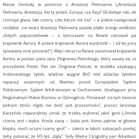
Maciej Zembaty w piosence o Anastazji Pietrownie („Anastazja
Pietrowna, Anastazja, kto ty jesteś: Europa, czy Azja? Eti biełyje ruki, eti
czornyje głaza, taki czorny, czto łutsze nie lzia” – a potem następował
recitatiw: „na twarz Anastazji Pietrowny padały płatki śniegu wielkości
złotych pięciorublówek – a tymczasem na Newie cumował już
krążownik Aurora. A potem krążownik Aurora wystrzelił – i od tej pory
śpiewamy inne piosenki!”). Więc i teraz na Newie zacumował krążownik
Aurora w postaci pana Jana Zbigniewa Potockiego, który uważa się za
prezydenta Polski. Pan Jan Zbigniew Potocki, w dodatku używający
hrabiowskiego tytułu, właśnie wygrał 850 mld dolarów tytułem
reparacji wojennych od Niemiec przed Europejskim Sądem
Polubownym, Sądem Arbitrażowym w Ciechanowie, działającym przy
Regionalnym Klubie Biznesu w Opinogórze. Ponieważ „na tym świecie
pełnym złości nigdy nie dość jest przezorności”, prezes Jarosław
Kaczyński najwyraźniej uznał, że trzeba wykonać jakiś gest („Smoła
czarna jest i lepka. Kreda zasię – biała jest. Komu pęknie w głowie
klepka, niech uczyni czarny gest” – zaleca w takich sytuacjach poeta),
żeby pokazać, że PiS też „dąży”. Tedy Wielce Czcigodny pan Arkadiusz