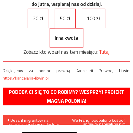
do jutra, wspieraj nas od dzisiaj.
30 zł
50 zł
100 zł
Inna kwota
Zobacz kto wparł nas tym miesiącu:
Tutaj
Dziękujemy za pomoc prawną Kancelarii Prawnej Litwin:
https://kancelaria-litwin.pl
PODOBA CI SIĘ TO CO ROBIMY? WESPRZYJ PROJEKT
MAGNA POLONIA!
Nawigacja
Desant migrantów na
We Francji podpalono kościół,
sprawcy napisali na nim
hiszpańskiej plaży nudystów
„Allahu Akbar”
wpisu
/film i zdjęcia/