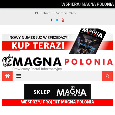
W
S
P
I
E
R
A
J
M
A
G
N
A
P
O
L
O
N
I
A
Sobota, 08 Sierpnia 2026
WESPRZYJ PROJEKT MAGNA POLONIA