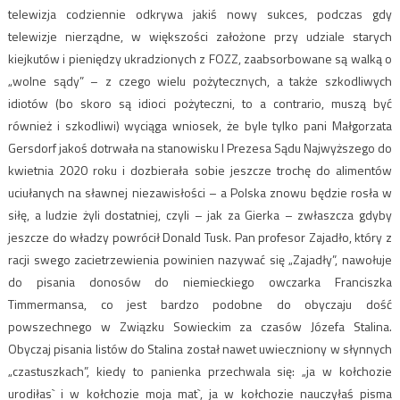
telewizja codziennie odkrywa jakiś nowy sukces, podczas gdy
telewizje nierządne, w większości założone przy udziale starych
kiejkutów i pieniędzy ukradzionych z FOZZ, zaabsorbowane są walką o
„wolne sądy” – z czego wielu pożytecznych, a także szkodliwych
idiotów (bo skoro są idioci pożyteczni, to a contrario, muszą być
również i szkodliwi) wyciąga wniosek, że byle tylko pani Małgorzata
Gersdorf jakoś dotrwała na stanowisku I Prezesa Sądu Najwyższego do
kwietnia 2020 roku i dozbierała sobie jeszcze trochę do alimentów
uciułanych na sławnej niezawisłości – a Polska znowu będzie rosła w
siłę, a ludzie żyli dostatniej, czyli – jak za Gierka – zwłaszcza gdyby
jeszcze do władzy powrócił Donald Tusk. Pan profesor Zajadło, który z
racji swego zacietrzewienia powinien nazywać się „Zajadły”, nawołuje
do pisania donosów do niemieckiego owczarka Franciszka
Timmermansa, co jest bardzo podobne do obyczaju dość
powszechnego w Związku Sowieckim za czasów Józefa Stalina.
Obyczaj pisania listów do Stalina został nawet uwieczniony w słynnych
„czastuszkach”, kiedy to panienka przechwala się: „ja w kołchozie
urodiłas` i w kołchozie moja mat`, ja w kołchozie nauczyłaś pisma