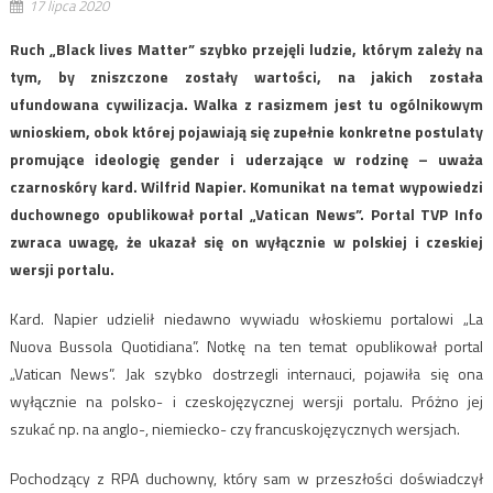
17 lipca 2020
Ruch „Black lives Matter” szybko przejęli ludzie, którym zależy na
tym, by zniszczone zostały wartości, na jakich została
ufundowana cywilizacja. Walka z rasizmem jest tu ogólnikowym
wnioskiem, obok której pojawiają się zupełnie konkretne postulaty
promujące ideologię gender i uderzające w rodzinę – uważa
czarnoskóry kard. Wilfrid Napier. Komunikat na temat wypowiedzi
duchownego opublikował portal „Vatican News”. Portal TVP Info
zwraca uwagę, że ukazał się on wyłącznie w polskiej i czeskiej
wersji portalu.
Kard. Napier udzielił niedawno wywiadu włoskiemu portalowi „La
Nuova Bussola Quotidiana”. Notkę na ten temat opublikował portal
„Vatican News”. Jak szybko dostrzegli internauci, pojawiła się ona
wyłącznie na polsko- i czeskojęzycznej wersji portalu. Próżno jej
szukać np. na anglo-, niemiecko- czy francuskojęzycznych wersjach.
Pochodzący z RPA duchowny, który sam w przeszłości doświadczył