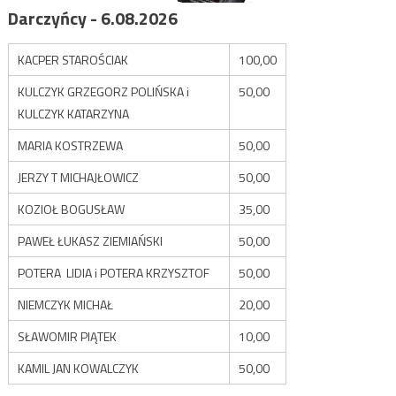
Darczyńcy - 6.08.2026
KACPER STAROŚCIAK
100,00
KULCZYK GRZEGORZ POLIŃSKA i
50,00
KULCZYK KATARZYNA
MARIA KOSTRZEWA
50,00
JERZY T MICHAJŁOWICZ
50,00
KOZIOŁ BOGUSŁAW
35,00
PAWEŁ ŁUKASZ ZIEMIAŃSKI
50,00
POTERA LIDIA i POTERA KRZYSZTOF
50,00
NIEMCZYK MICHAŁ
20,00
SŁAWOMIR PIĄTEK
10,00
KAMIL JAN KOWALCZYK
50,00