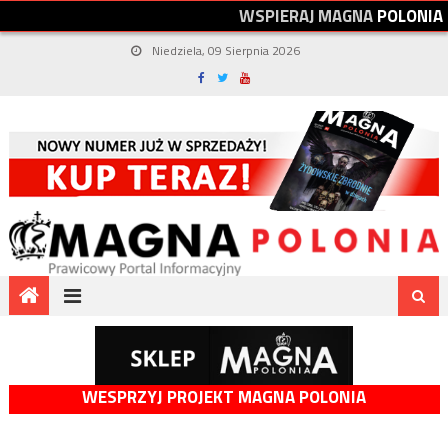
W
S
P
I
E
R
A
J
M
A
G
N
A
P
O
L
O
N
I
A
Niedziela, 09 Sierpnia 2026
WESPRZYJ PROJEKT MAGNA POLONIA