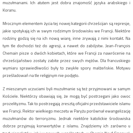
muzułmanami. Ich atutem jest dobra znajomość języka arabskiego i
Koranu.
Mrocznym elementem życia tej nowej kategorii chrześcijan są represje,
jakie spotykają ich w swym rodzimym środowisku we Francji. Niektóre
rodziny godzą się na ich nową wiarę, inne zrywają z nimi kontakt. Na
tym tle dochodzi też do agresji, a nawet do zabójstw. Jean-François
Chemain pisze o dwóch kobietach, które we Francji za nawrócenie na
chrześcijaństwo zostały zabite przez swych mężów. Dla francuskiego
wymiaru sprawiedliwości były to zwykłe spory małżeńskie. Motywu
prześladowań na tle religijnym nie podjęto.
Z mieszanym uczuciami byli muzułmanie są też przyjmowani w samym
Kościele. Niektórzy obawiają się, że mogą być postrzegani jako owoc
prozelityzmu. Tak to postrzegają zresztą oficjalni przedstawiciele islamu
we Francji. Rektor wielkiego meczetu w Paryżu porównał ewangelizację
muzułmanów do terroryzmu. Jednak niektóre katolickie środowiska
dobrze przyjmują konwertytów z islamu. Znajdziemy ich zarówno u