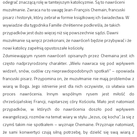
odegrać znaczącą rolę w tamtejszym katolicyzmie. Są to nawróceni
muzułmanie. Zwraca na to uwagę Jean-François Chemain, francuski
pisarz i historyk, który zebrał w formie książkowej ich świadectwa. W
wywiadzie dla tygodnika Famille chrétienne podkreśla, że takich
przypadków jest dużo więcej niż się powszechnie sądzi. Dawni
muzułmanie są wręcz przekonani, że nawróceń będzie przybywać i że
nowi katolicy zapełnią opustoszałe kościoły.
Zdumiewającym rysem nawróceń opisanych przez Chemaina jest ich
często nadprzyrodzony charakter. „Wielu nawraca się pod wpływem
widzeń, snów, cudów czy nieprawdopodobnych spotkań” – opowiada
francuski pisarz. Przypomina on, że muzułmanie nie mają problemów z
wiarą w Boga. Jego istnienie jest dla nich oczywiste, co ułatwia sam
proces nawrócenia. Innym wspólnym rysem jest miłość do
chrześcijańskiej Francji, najstarszej córy Kościoła. Mało jest natomiast
przypadków, w których do nawrócenia doszło pod wpływem
ewangelizacji, rozmów na temat wiary w stylu: „Jezus, cię kocha”. Ja się z
czymś takim nie spotkałem – wyznaje Chemaine. Przyznaje natomiast,
że sami konwertyci czują silną potrzebę, by dzielić się swą wiarą z