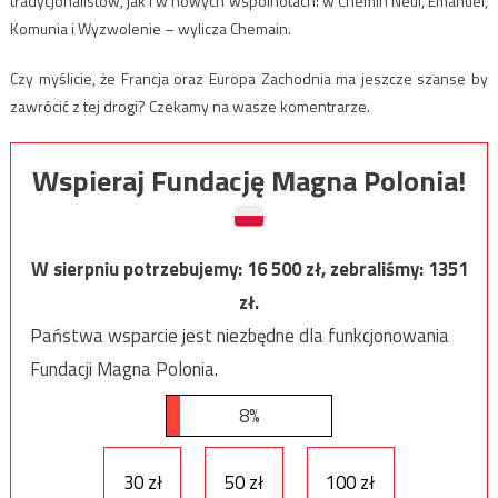
tradycjonalistów, jak i w nowych wspólnotach: w Chemin Neuf, Emanuel,
Komunia i Wyzwolenie – wylicza Chemain.
Czy myślicie, że Francja oraz Europa Zachodnia ma jeszcze szanse by
zawrócić z tej drogi? Czekamy na wasze komentrarze.
Wspieraj Fundację Magna Polonia!
W sierpniu potrzebujemy:
16 500
zł, zebraliśmy:
1351
zł.
Państwa wsparcie jest niezbędne dla funkcjonowania
Fundacji Magna Polonia.
8%
30 zł
50 zł
100 zł