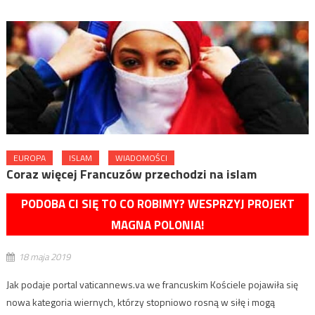
EUROPA
ISLAM
WIADOMOŚCI
Coraz więcej Francuzów przechodzi na islam
PODOBA CI SIĘ TO CO ROBIMY? WESPRZYJ PROJEKT
MAGNA POLONIA!
18 maja 2019
Jak podaje portal vaticannews.va we francuskim Kościele pojawiła się
nowa kategoria wiernych, którzy stopniowo rosną w siłę i mogą