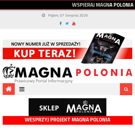
W
S
P
I
E
R
A
J
M
A
G
N
A
P
O
L
O
N
I
A
Piątek, 07 Sierpnia 2026
WESPRZYJ PROJEKT MAGNA POLONIA