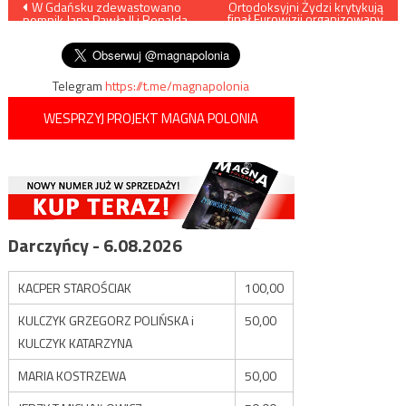
Nawigacja
W Gdańsku zdewastowano
Ortodoksyjni Żydzi krytykują
finał Eurowizji organizowany
pomnik Jana Pawła II i Ronalda
przez Izrael
wpisu
Reagana
Telegram
https://t.me/magnapolonia
WESPRZYJ PROJEKT MAGNA POLONIA
Darczyńcy - 6.08.2026
KACPER STAROŚCIAK
100,00
KULCZYK GRZEGORZ POLIŃSKA i
50,00
KULCZYK KATARZYNA
MARIA KOSTRZEWA
50,00