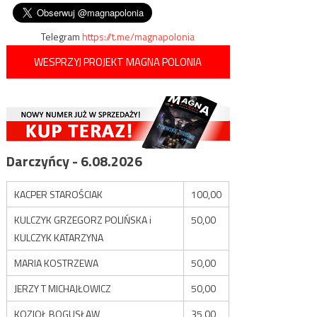
przesyłowych, ale także
wpisu
spalarni osadów
Telegram
https://t.me/magnapolonia
WESPRZYJ PROJEKT MAGNA POLONIA
Darczyńcy - 6.08.2026
KACPER STAROŚCIAK
100,00
KULCZYK GRZEGORZ POLIŃSKA i
50,00
KULCZYK KATARZYNA
MARIA KOSTRZEWA
50,00
JERZY T MICHAJŁOWICZ
50,00
KOZIOŁ BOGUSŁAW
35,00