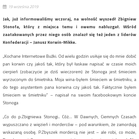
19 września 2019
Jak, już informowaliśmy wczoraj, na wolność wyszedł Zbigniew
Stonofa, który z miejsca temu i owemu nabluzgał. Wśród
zaatakowanych przez niego osób znalazł się też jeden z liderów
Konfederacji – Janusz Korwin-Mikke.
„Kochane Internetowe Buźki. Od wielu godzin usiłuje się do mnie dobić
pan korwin czy jakoś tak, który był łaskaw napisać w czasie moich
cierpień (zobaczycie je dziś wieczorem) że Stonoga jest śmieciem
wyrzuconym do śmietnika. Moja wina-byłem śmieciem w śmietniku, a
do tego asystentem pana korwina czy jakoś tak. Faktycznie byłem
śmieciem w śmietniku” – napisał na swoim facebookowym koncie
Stonoga
„Co do p.Zbigniewa Stonogi.. Cóż… W Dawnych, Ciemnych Czasach
wypuszczano z więzień i morderców – pod warunkiem, że zamordują
wskazaną osobę. P.Zbyszek mordercą nie jest – ale robi, co może,