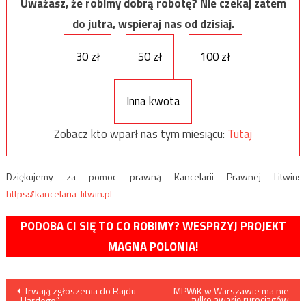
Uważasz, że robimy dobrą robotę? Nie czekaj zatem
do jutra, wspieraj nas od dzisiaj.
30 zł
50 zł
100 zł
Inna kwota
Zobacz kto wparł nas tym miesiącu:
Tutaj
Dziękujemy za pomoc prawną Kancelarii Prawnej Litwin:
https://kancelaria-litwin.pl
PODOBA CI SIĘ TO CO ROBIMY? WESPRZYJ PROJEKT
MAGNA POLONIA!
Nawigacja
Trwają zgłoszenia do Rajdu
MPWiK w Warszawie ma nie
tylko awarię rurociągów
„Hardego”