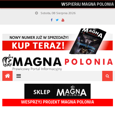
W
S
P
I
E
R
A
J
M
A
G
N
A
P
O
L
O
N
I
A
Sobota, 08 Sierpnia 2026
WESPRZYJ PROJEKT MAGNA POLONIA