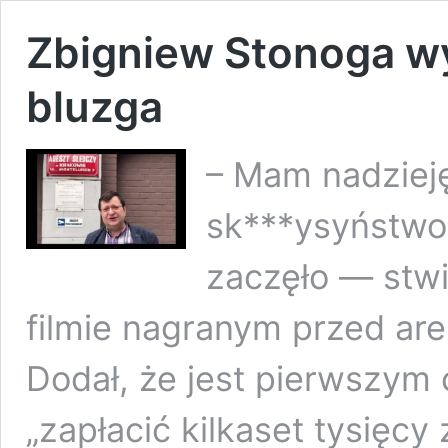
Zbigniew Stonoga wy
bluzga
– Mam nadzieję
sk***ysyństwo 
zaczęło — stwi
filmie nagranym przed ar
Dodał, że jest pierwszym 
„zapłacić kilkaset tysięcy