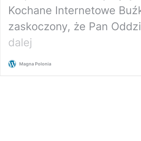
Kochane Internetowe Buźk
zaskoczony, że Pan Oddzi
Zbigniew
dalej
Stonoga
wyszedł
na
Magna Polonia
wolność
i…
bluzga